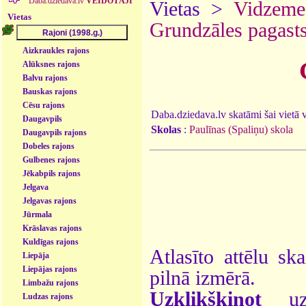
Daba.dziedava.lv
VEIDOTĀJI
Vietas >
Vidzeme
Vietas
Grundzāles pagast
Aizkraukles rajons
Alūksnes rajons
Balvu rajons
Bauskas rajons
Cēsu rajons
Daba.dziedava.lv skatāmi šai vietā va
Daugavpils
Skolas
:
Paulīnas (Spaliņu) skola
Daugavpils rajons
Dobeles rajons
Gulbenes rajons
Jēkabpils rajons
Jelgava
Jelgavas rajons
Jūrmala
Krāslavas rajons
Kuldīgas rajons
Atlasīto attēlu sk
Liepāja
Liepājas rajons
pilnā izmērā.
Limbažu rajons
Uzklikšķinot
uz 
Ludzas rajons