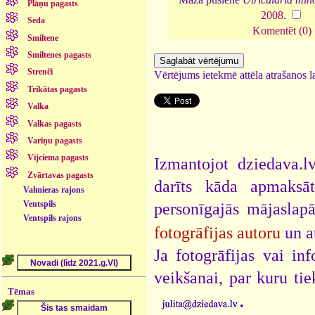
Plāņu pagasts
2008
.
Seda
Komentēt (0)
Smiltene
Smiltenes pagasts
Strenči
Vērtējums ietekmē attēla atrašanos la
Trikātas pagasts
Valka
Valkas pagasts
Variņu pagasts
Vijciema pagasts
Izmantojot dziedava.lv
Zvārtavas pagasts
darīts kāda apmaksāt
Valmieras rajons
Ventspils
personīgajās mājaslap
Ventspils rajons
fotogrāfijas autoru
un a
Ja fotogrāfijas vai i
veikšanai, par kuru ti
Tēmas
.