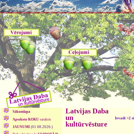
Latvijas Daba
Sākumlapa
un
Ievadi >2 s
Apsekoto KOKU
saraksts
kultūrvēsture
(01.08.2026.)
JAUNUMI