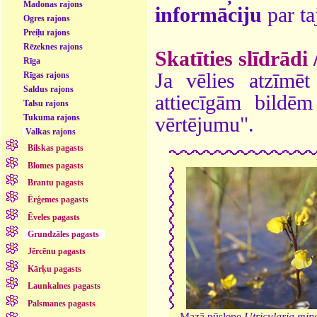
Madonas rajons
informāciju
par ta
Ogres rajons
Preiļu rajons
Rēzeknes rajons
Skatīties slīdrādi
Rīga
Ja vēlies atzīmēt 
Rīgas rajons
Saldus rajons
attiecīgām bildē
Talsu rajons
Tukuma rajons
vērtējumu".
Valkas rajons
Bilskas pagasts
Blomes pagasts
Brantu pagasts
Ērģemes pagasts
Ēveles pagasts
Grundzāles pagasts
Jērcēnu pagasts
Kārķu pagasts
Launkalnes pagasts
Palsmanes pagasts
Mazā pūslene
Utricularia min