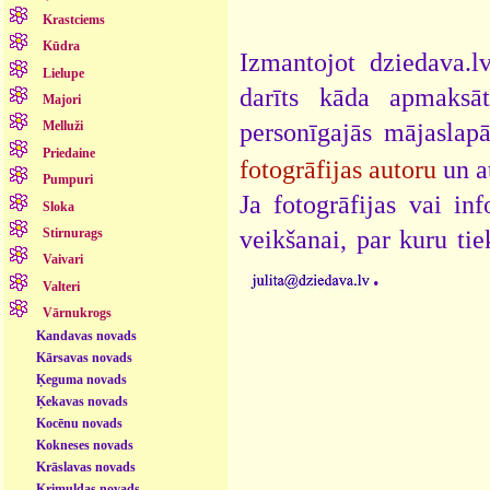
Krastciems
Kūdra
Izmantojot dziedava.lv
Lielupe
darīts kāda apmaksāt
Majori
personīgajās mājaslap
Melluži
Priedaine
fotogrāfijas autoru
un a
Pumpuri
Ja fotogrāfijas vai i
Sloka
veikšanai, par kuru ti
Stirnurags
Vaivari
.
Valteri
Vārnukrogs
Kandavas novads
Kārsavas novads
Ķeguma novads
Ķekavas novads
Kocēnu novads
Kokneses novads
Krāslavas novads
Krimuldas novads