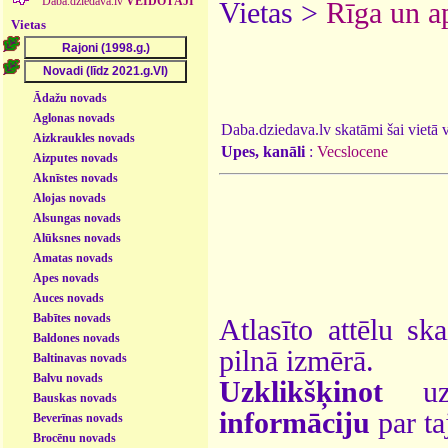
Daba.dziedava.lv
VEIDOTĀJI
Vietas >
Rīga un a
Vietas
Ādažu novads
Aglonas novads
Daba.dziedava.lv skatāmi šai vietā va
Aizkraukles novads
Upes, kanāli
:
Vecslocene
Aizputes novads
Aknīstes novads
Alojas novads
Alsungas novads
Alūksnes novads
Amatas novads
Apes novads
Auces novads
Babītes novads
Atlasīto attēlu sk
Baldones novads
pilnā izmērā.
Baltinavas novads
Balvu novads
Uzklikšķinot
uz 
Bauskas novads
informāciju
par ta
Beverīnas novads
Brocēnu novads