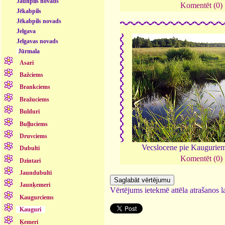
Jaunpils novads
Komentēt (0)
Jēkabpils
Jēkabpils novads
Jelgava
Jelgavas novads
Jūrmala
Asari
Bažciems
Brankciems
Bražuciems
Bulduri
Buļļuciems
Druvciems
Vecslocene pie Kaugurie
Dubulti
Komentēt (0)
Dzintari
Jaundubulti
Jaunķemeri
Vērtējums ietekmē attēla atrašanos la
Kaugurciems
Kauguri
Ķemeri