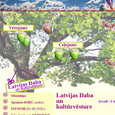
Latvijas Daba
Sākumlapa
un
Ievadi >2 s
Apsekoto KOKU
saraksts
kultūrvēsture
(01.08.2026.)
JAUNUMI