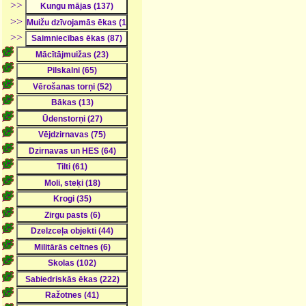
>>
>>
>>