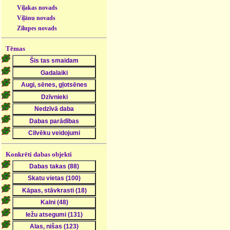
Viļakas novads
Viļānu novads
Zilupes novads
Tēmas
Konkrēti dabas objekti