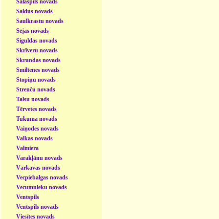
Salaspils novads
Saldus novads
Saulkrastu novads
Sējas novads
Siguldas novads
Skrīveru novads
Skrundas novads
Smiltenes novads
Stopiņu novads
Strenču novads
Talsu novads
Tērvetes novads
Tukuma novads
Vaiņodes novads
Valkas novads
Valmiera
Varakļānu novads
Vārkavas novads
Vecpiebalgas novads
Vecumnieku novads
Ventspils
Ventspils novads
Viesītes novads