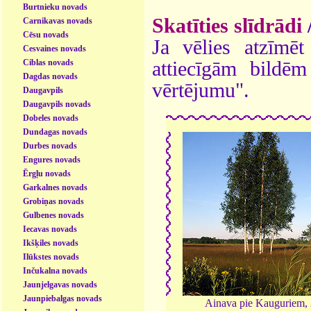
Burtnieku novads
Skatīties slīdrādi
Carnikavas novads
Cēsu novads
Ja vēlies atzīmēt 
Cesvaines novads
Ciblas novads
attiecīgām bildē
Dagdas novads
vērtējumu".
Daugavpils
Daugavpils novads
Dobeles novads
Dundagas novads
Durbes novads
Engures novads
Ērgļu novads
Garkalnes novads
Grobiņas novads
Gulbenes novads
Iecavas novads
Ikšķiles novads
Ilūkstes novads
Inčukalna novads
Jaunjelgavas novads
Jaunpiebalgas novads
Ainava pie Kauguriem,