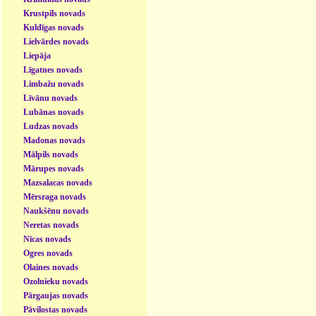
Krustpils novads
Kuldīgas novads
Lielvārdes novads
Liepāja
Līgatnes novads
Limbažu novads
Līvānu novads
Lubānas novads
Ludzas novads
Madonas novads
Mālpils novads
Mārupes novads
Mazsalacas novads
Mērsraga novads
Naukšēnu novads
Neretas novads
Nīcas novads
Ogres novads
Olaines novads
Ozolnieku novads
Pārgaujas novads
Pāvilostas novads