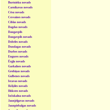
Burtnieku novads
Carnikavas novads
Cēsu novads
Cesvaines novads
Ciblas novads
Dagdas novads
Daugavpils
Daugavpils novads
Dobeles novads
Dundagas novads
Durbes novads
Engures novads
Ērgļu novads
Garkalnes novads
Grobiņas novads
Gulbenes novads
Iecavas novads
Ikšķiles novads
Ilūkstes novads
Inčukalna novads
Jaunjelgavas novads
Jaunpiebalgas novads