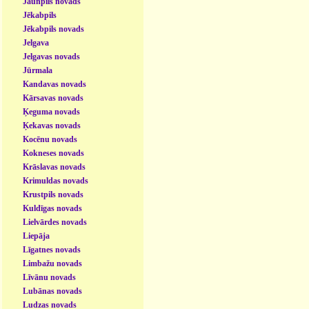
Jaunpils novads
Jēkabpils
Jēkabpils novads
Jelgava
Jelgavas novads
Jūrmala
Kandavas novads
Kārsavas novads
Ķeguma novads
Ķekavas novads
Kocēnu novads
Kokneses novads
Krāslavas novads
Krimuldas novads
Krustpils novads
Kuldīgas novads
Lielvārdes novads
Liepāja
Līgatnes novads
Limbažu novads
Līvānu novads
Lubānas novads
Ludzas novads