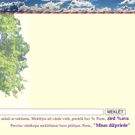
zied %ava
 atdali ar tukšumu. Meklējot arī vārda vidū, priekšā liec %. Piem.,
.
"Misas dižpriede"
Precīzu vārdkopu meklēšanai lieto pēdiņas. Piem.,