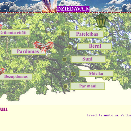
DZIEDAVA.lv
 un
Ievadi >2 simbolus.
Vārdus