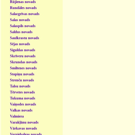
Rūjienas novads
Rundāles novads
Salacgrīvas novads
Salas novads
Salaspils novads
Saldus novads
Saulkrastu novads
Sējas novads
Siguldas novads
Skrīveru novads
Skrundas novads
Smiltenes novads
Stopiņu novads
Strenču novads
Talsu novads
Tērvetes novads
Tukuma novads
Vaiņodes novads
Valkas novads
Valmiera
Varakļānu novads
Vārkavas novads
Vecpiebalgas novads