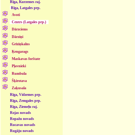
Rīga, Kurzemes raj.
Rīga, Latgales prp.
Avoti
Centrs (Latgales prp.)
Dārzciems
Dārziņi
Grīziņkalns
Ķengarags
Maskavas forštate
Pļavnieki
Rumbula
Šķirotava
Zaķusala
Rīga, Vidzemes prp.
Rīga, Zemgales prp.
Rīga, Ziemeļu raj.
Rojas novads
Ropažu novads
Rucavas novads
Rugāju novads