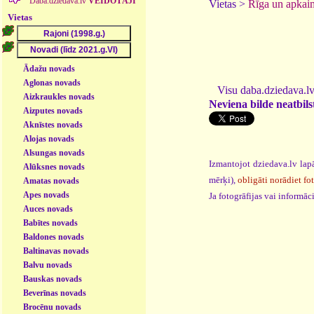
Daba.dziedava.lv
VEIDOTĀJI
Vietas >
Rīga un apkai
Vietas
Ādažu novads
Aglonas novads
Visu daba.dziedava.lv
Aizkraukles novads
Neviena bilde neatbilst
Aizputes novads
Aknīstes novads
Alojas novads
Alsungas novads
Izmantojot dziedava.lv lapā
Alūksnes novads
mērķi),
obligāti norādiet fo
Amatas novads
Apes novads
Ja fotogrāfijas vai informā
Auces novads
Babītes novads
Baldones novads
Baltinavas novads
Balvu novads
Bauskas novads
Beverīnas novads
Brocēnu novads