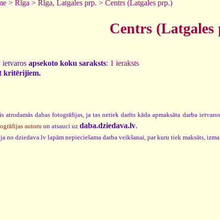
me
>
Rīga
>
Rīga, Latgales prp.
>
Centrs (Latgales prp.)
Centrs (Latgales 
 ietvaros
apsekoto koku saraksts
:
1 ieraksts
 kritērijiem.
s atrodamās dabas fotogrāfijas, ja tas netiek darīts kāda apmaksāta darba ietvar
daba.dziedava.lv
.
togrāfijas autoru
un atsauci uz
cija no dziedava.lv lapām nepieciešama darba veikšanai, par kuru tiek maksāts, izm