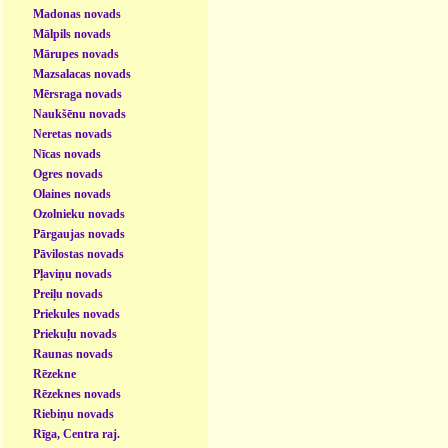
Madonas novads
Mālpils novads
Mārupes novads
Mazsalacas novads
Mērsraga novads
Naukšēnu novads
Neretas novads
Nīcas novads
Ogres novads
Olaines novads
Ozolnieku novads
Pārgaujas novads
Pāvilostas novads
Pļaviņu novads
Preiļu novads
Priekules novads
Priekuļu novads
Raunas novads
Rēzekne
Rēzeknes novads
Riebiņu novads
Rīga, Centra raj.