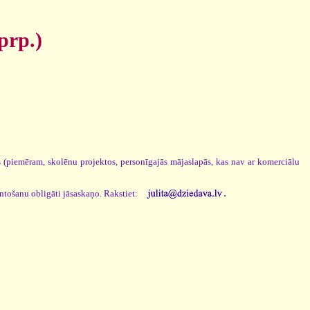
prp.)
os (piemēram, skolēnu projektos, personīgajās mājaslapās, kas nav ar komerciālu
.
antošanu obligāti jāsaskaņo. Rakstiet: