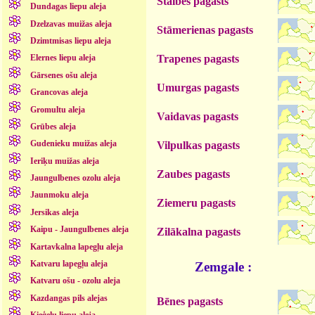
Stalbes pagasts
Dundagas liepu aleja
Dzelzavas muižas aleja
Stāmerienas pagasts
Dzimtmisas liepu aleja
Trapenes pagasts
Elernes liepu aleja
Gārsenes ošu aleja
Umurgas pagasts
Grancovas aleja
Gromultu aleja
Vaidavas pagasts
Grūbes aleja
Gudenieku muižas aleja
Vilpulkas pagasts
Ieriķu muižas aleja
Zaubes pagasts
Jaungulbenes ozolu aleja
Jaunmoku aleja
Ziemeru pagasts
Jersikas aleja
Kaipu - Jaungulbenes aleja
Zilākalna pagasts
Kartavkalna lapegļu aleja
Katvaru lapegļu aleja
Zemgale :
Katvaru ošu - ozolu aleja
Kazdangas pils alejas
Bēnes pagasts