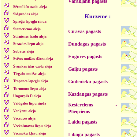
Varakļānu pagasts
Sērmūkšu ozolu aleja
Sidgundas aleja
Kurzeme :
Sproģu lapegļu rinda
Stāmerienas aleja
Cīravas pagasts
Stirnienes lazdu aleja
Dundagas pagasts
Strazdes liepu aleja
Subates aleja
Engures pagasts
Svētes muižas dārza aleja
Švunkas ielas ozolu aleja
Gaiķu pagasts
Tiegažu muižas aleja
Gudenieku pagasts
Trapenes lapegļu aleja
Turmontu liepu aleja
Kazdangas pagasts
Ungurpils D aleja
Valdgales liepu rinda
Ķesterciems -
Vanķenu aleja
Plieņciems
Vecauces aleja
Laidu pagasts
Veckalsnavas liepu aleja
Vecmoku kļavu aleja
Lībagu pagasts