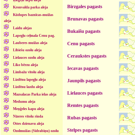
Ķieģeļu liepu aleja
Birzgales pagasts
Kronvalda parka aleja
Kūdupes baznīcas-muižas
Brunavas pagasts
aleja
Laidu alejas
Bukaišu pagasts
Lapegļu ceļmala Cenu pag.
Lauberes muižas aleja
Cenu pagasts
Lībiešu ozolu aleja
Ceraukstes pagasts
Lielauces ozolu aleja
Līko bērzu aleja
Iecavas pagasts
Limbažu vītolu aleja
Lizdēnu lapegļu aleja
Jaunpils pagasts
Lizdēnu lazdu aleja
Lielauces pagasts
Mazsalacas Parka ielas aleja
Medumu aleja
Remtes pagasts
Meņģeles kapu aleja
Nīzeres vītolu rinda
Rubas pagasts
Ottes dzirnavu aleja
Stelpes pagasts
Ozolmuižas (Sidrabiņu) ozolu