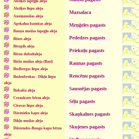
Alstiķes lapegļu aleja
Alstiķes liepu aleja
Mazsalaca
Anniņmuižas aleja
Apekalna baznīcas aleja
Meņģeles pagasts
Bauņu muižas lapegļu aleja
Pededzes pagasts
Bēnes aleja
Bērzpils aleja
Priekuļu pagasts
Bērzu dubultaleja
Biržu muižas aleja (Basi)
Raunas pagasts
Budbergas liepu aleja
Rencēnu pagasts
Budenbrokas - Dikļu liepu
aleja
Sausnējas pagasts
Bukaišu aleja
Ceraukstes bērzu aleja
Sēļu pagasts
Cīravas liepu aleja
Dārznieku kapu aleja
Skaņkalnes pagasts
Dikļu muižas aleja
Skujenes pagasts
Dižstendes-Bungu kapu bērzu
aleja