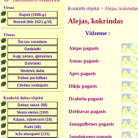
Daba.dziedava.lv
VEIDOTĀJI
Vietas
Konkrēti objekti >
Alejas, kokrinda
Alejas, kokrindas
Vidzeme :
Tēmas
Alojas pagasts
Annas pagasts
Apes pagasts
Dikļu pagasts
Konkrēti dabas objekti
Drabešu pagasts
Dzelzavas pagasts
Jaungulbenes pagasts
Jaunlaicenes pagasts