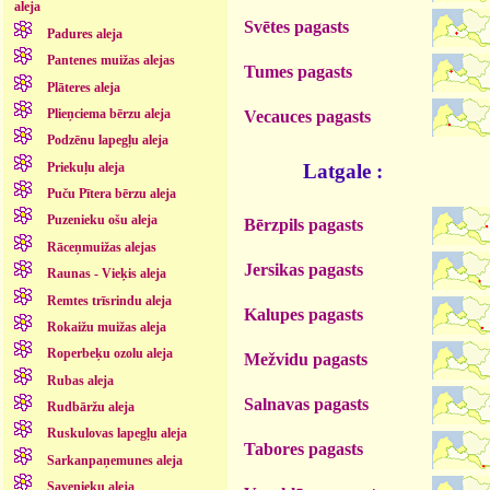
aleja
Svētes pagasts
Padures aleja
Pantenes muižas alejas
Tumes pagasts
Plāteres aleja
Plieņciema bērzu aleja
Vecauces pagasts
Podzēnu lapegļu aleja
Priekuļu aleja
Latgale :
Puču Pītera bērzu aleja
Puzenieku ošu aleja
Bērzpils pagasts
Rāceņmuižas alejas
Jersikas pagasts
Raunas - Vieķis aleja
Remtes trīsrindu aleja
Kalupes pagasts
Rokaižu muižas aleja
Roperbeķu ozolu aleja
Mežvidu pagasts
Rubas aleja
Salnavas pagasts
Rudbāržu aleja
Ruskulovas lapegļu aleja
Tabores pagasts
Sarkanpaņemunes aleja
Savenieku aleja