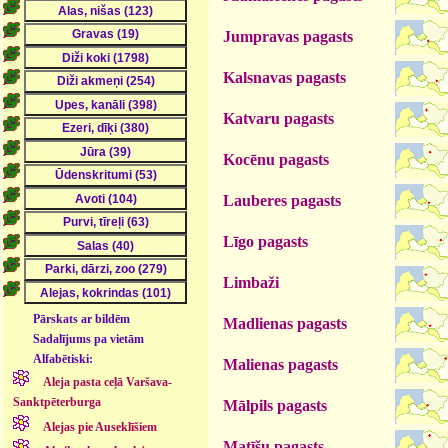
Jumpravas pagasts
Kalsnavas pagasts
Katvaru pagasts
Kocēnu pagasts
Lauberes pagasts
Līgo pagasts
Limbaži
Pārskats ar bildēm
Madlienas pagasts
Sadalījums pa vietām
Alfabētiski:
Malienas pagasts
Aleja pasta ceļā Varšava-
Sanktpēterburga
Mālpils pagasts
Alejas pie Auseklīšiem
Matīšu pagasts