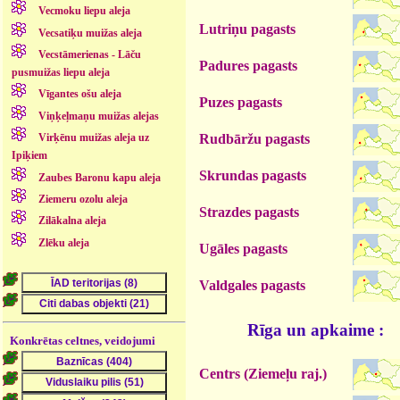
Vecmoku liepu aleja
Lutriņu pagasts
Vecsatiķu muižas aleja
Vecstāmerienas - Lāču
Padures pagasts
pusmuižas liepu aleja
Vīgantes ošu aleja
Puzes pagasts
Viņķeļmaņu muižas alejas
Rudbāržu pagasts
Virķēnu muižas aleja uz
Ipiķiem
Skrundas pagasts
Zaubes Baronu kapu aleja
Ziemeru ozolu aleja
Strazdes pagasts
Zilākalna aleja
Zlēku aleja
Ugāles pagasts
Valdgales pagasts
Rīga un apkaime :
Konkrētas celtnes, veidojumi
Centrs (Ziemeļu raj.)