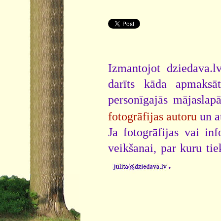
Izmantojot dziedava.lv
darīts kāda apmaksāt
personīgajās mājaslap
fotogrāfijas autoru
un a
Ja fotogrāfijas vai i
veikšanai, par kuru ti
.