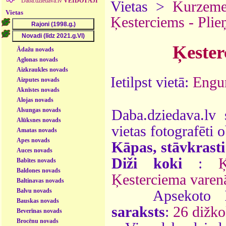
Daba.dziedava.lv
VEIDOTĀJI
Vietas >
Kurzem
Vietas
Ķesterciems - Plie
Ķester
Ādažu novads
Aglonas novads
Aizkraukles novads
Ietilpst vietā:
Engur
Aizputes novads
Aknīstes novads
Alojas novads
Alsungas novads
Daba.dziedava.lv 
Alūksnes novads
vietas fotografēti o
Amatas novads
Apes novads
Kāpas, stāvkrasti
Auces novads
Diži koki
:
Ķ
Babītes novads
Baldones novads
Ķesterciema varen
Baltinavas novads
Balvu novads
Apsekoto
Bauskas novads
saraksts
:
26 dižko
Beverīnas novads
Brocēnu novads