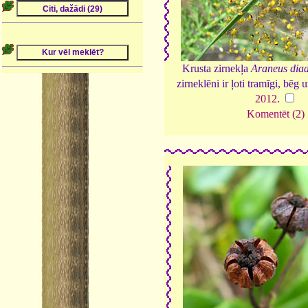
Krusta zirnekļa
Araneus dia
zirneklēni ir ļoti tramīgi, bēg
2012
.
Komentēt (2)