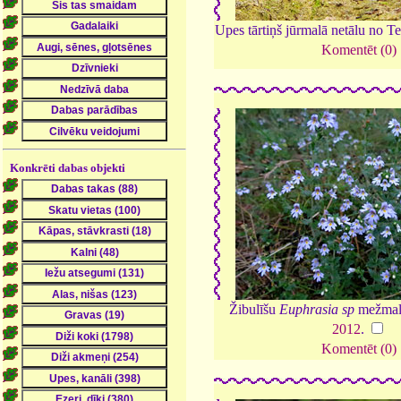
Upes tārtiņš jūrmalā netālu no Te
Komentēt (0)
Konkrēti dabas objekti
Žibulīšu
Euphrasia sp
mežmala
2012
.
Komentēt (0)