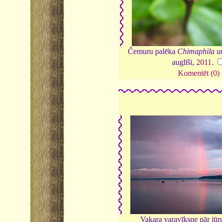
Čemuru palēka
Chimaphila u
auglīši,
2011
.
Komentēt (0)
Vakara varavīksne pār jūr