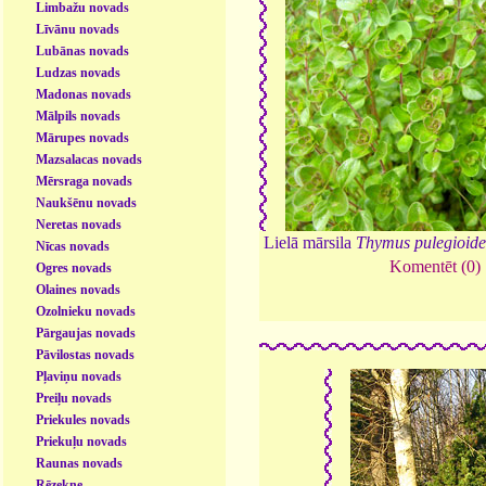
Limbažu novads
Līvānu novads
Lubānas novads
Ludzas novads
Madonas novads
Mālpils novads
Mārupes novads
Mazsalacas novads
Mērsraga novads
Naukšēnu novads
Neretas novads
Lielā mārsila
Thymus pulegioide
Nīcas novads
Komentēt (0)
Ogres novads
Olaines novads
Ozolnieku novads
Pārgaujas novads
Pāvilostas novads
Pļaviņu novads
Preiļu novads
Priekules novads
Priekuļu novads
Raunas novads
Rēzekne