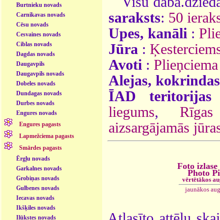
Visu daba.dzieda
Burtnieku novads
saraksts
:
50 ieraks
Carnikavas novads
Cēsu novads
Upes, kanāli
:
Pli
Cesvaines novads
Ciblas novads
Jūra
:
Ķesterciems
Dagdas novads
Avoti
:
Plieņciema
Daugavpils
Daugavpils novads
Alejas, kokrindas
Dobeles novads
ĪAD teritorijas
Dundagas novads
Durbes novads
liegums
,
Rīgas
Engures novads
aizsargājamās jūras 
Engures pagasts
Lapmežciema pagasts
Smārdes pagasts
Ērgļu novads
Foto izlase
Garkalnes novads
Photo P
Grobiņas novads
vērtētākos a
Gulbenes novads
jaunākos aug
Iecavas novads
Ikšķiles novads
Atlasīto attēlu ska
Ilūkstes novads