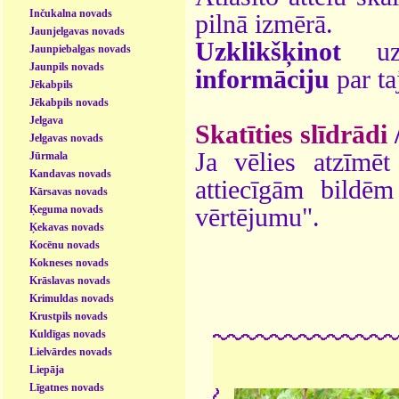
Inčukalna novads
pilnā izmērā.
Jaunjelgavas novads
Uzklikšķinot
uz 
Jaunpiebalgas novads
Jaunpils novads
informāciju
par ta
Jēkabpils
Jēkabpils novads
Jelgava
Skatīties slīdrādi
Jelgavas novads
Ja vēlies atzīmēt 
Jūrmala
Kandavas novads
attiecīgām bildē
Kārsavas novads
Ķeguma novads
vērtējumu".
Ķekavas novads
Kocēnu novads
Kokneses novads
Krāslavas novads
Krimuldas novads
Krustpils novads
Kuldīgas novads
Lielvārdes novads
Liepāja
Līgatnes novads