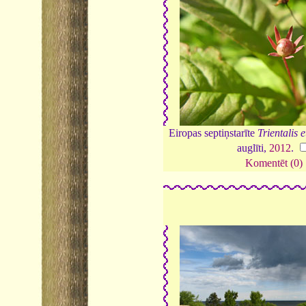
Eiropas septiņstarīte
Trientalis
auglīti,
2012
.
Komentēt (0)