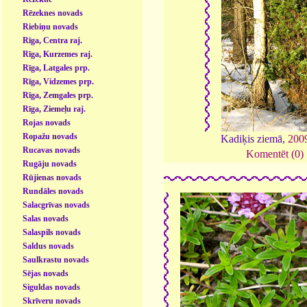
Rēzeknes novads
Riebiņu novads
Rīga, Centra raj.
Rīga, Kurzemes raj.
Rīga, Latgales prp.
Rīga, Vidzemes prp.
Rīga, Zemgales prp.
Rīga, Ziemeļu raj.
Rojas novads
Ropažu novads
Kadiķis ziemā,
200
Rucavas novads
Komentēt (0)
Rugāju novads
Rūjienas novads
Rundāles novads
Salacgrīvas novads
Salas novads
Salaspils novads
Saldus novads
Saulkrastu novads
Sējas novads
Siguldas novads
Skrīveru novads