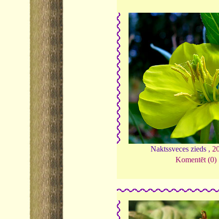
Naktssveces zieds ,
2
Komentēt (0)