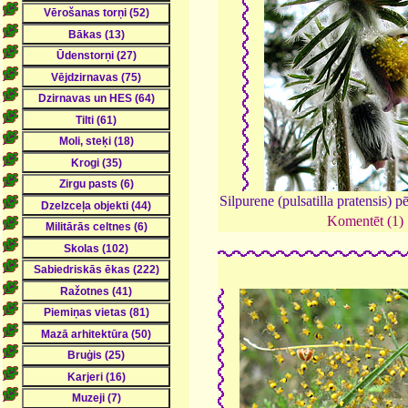
Silpurene (pulsatilla pratensis) pē
Komentēt (1)