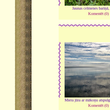
Jaunas celmenes bariņā
Komentēt (0)
Miera jūra ar mākoņu atspul
Komentēt (0)