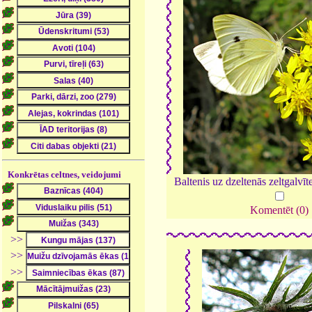
Konkrētas celtnes, veidojumi
Baltenis uz dzeltenās zeltgalvī
Komentēt (0)
>>
>>
>>