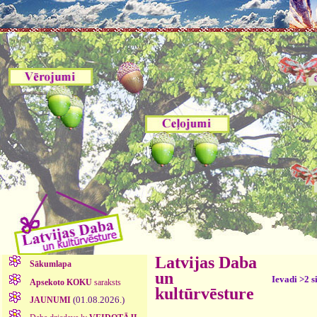
Latvijas Daba
Sākumlapa
un
Ievadi >2 s
Apsekoto KOKU
saraksts
kultūrvēsture
(01.08.2026.)
JAUNUMI