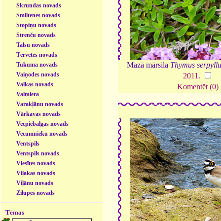
Skrundas novads
Smiltenes novads
Stopiņu novads
Strenču novads
Talsu novads
Tērvetes novads
Mazā mārsila
Thymus serpyll
Tukuma novads
Vaiņodes novads
2011
.
Valkas novads
Komentēt (0)
Valmiera
Varakļānu novads
Vārkavas novads
Vecpiebalgas novads
Vecumnieku novads
Ventspils
Ventspils novads
Viesītes novads
Viļakas novads
Viļānu novads
Zilupes novads
Tēmas