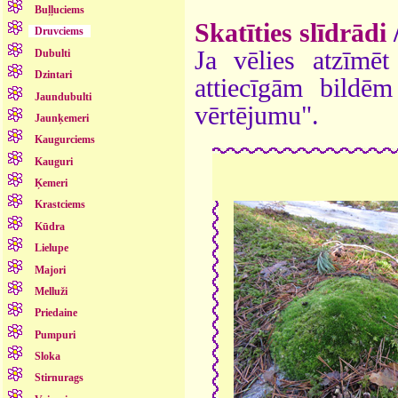
Buļļuciems
Skatīties slīdrādi
Druvciems
Ja vēlies atzīmēt 
Dubulti
Dzintari
attiecīgām bildē
Jaundubulti
vērtējumu".
Jaunķemeri
Kaugurciems
Kauguri
Ķemeri
Krastciems
Kūdra
Lielupe
Majori
Melluži
Priedaine
Pumpuri
Sloka
Stirnurags