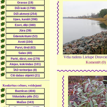
Vēla rudens Lielupe Druvci
Komentēt (0)
Konkrētas celtnes, veidojumi