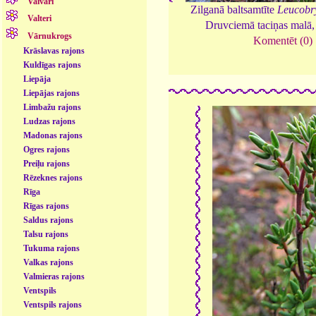
Vaivari
Zilganā baltsamtīte
Leucobr
Valteri
Druvciemā taciņas malā
Vārnukrogs
Komentēt (0)
Krāslavas rajons
Kuldīgas rajons
Liepāja
Liepājas rajons
Limbažu rajons
Ludzas rajons
Madonas rajons
Ogres rajons
Preiļu rajons
Rēzeknes rajons
Rīga
Rīgas rajons
Saldus rajons
Talsu rajons
Tukuma rajons
Valkas rajons
Valmieras rajons
Ventspils
Ventspils rajons