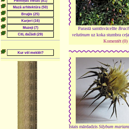
Parastā samtīsvācelīte
Brach
velutinum
uz koka stumbra ceļ
Komentēt (0)
Īstais mārdadzis
Silybum maria