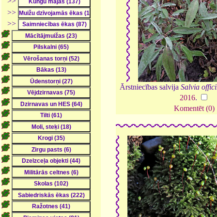
>>
>>
>>
Ārstniecības salvija
Salvia offic
2016
.
Komentēt (0)