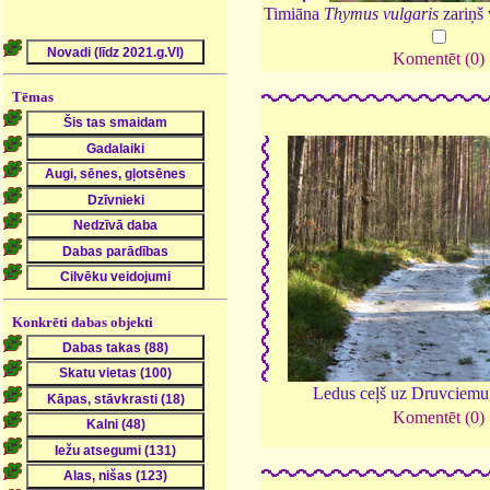
Timiāna
Thymus vulgaris
zariņš 
Komentēt (0)
Tēmas
Konkrēti dabas objekti
Ledus ceļš uz Druvciem
Komentēt (0)