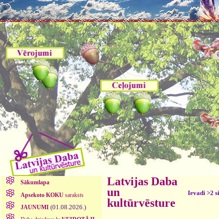
Latvijas Daba
Sākumlapa
un
Ievadi >2 s
Apsekoto KOKU
saraksts
kultūrvēsture
(01.08.2026.)
JAUNUMI