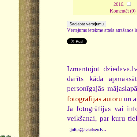
2016
.
Komentēt (0)
Vērtējums ietekmē attēla atrašanos la
Izmantojot dziedava.lv
darīts kāda apmaksāt
personīgajās mājaslap
fotogrāfijas autoru
un a
Ja fotogrāfijas vai i
veikšanai, par kuru ti
.