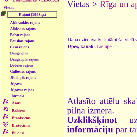
Daba.dziedava.lv
VEIDOTĀJI
Vietas >
Rīga un a
Vietas
Aizkraukles rajons
Alūksnes rajons
Balvu rajons
Daba.dziedava.lv skatāmi šai vietā va
Bauskas rajons
Upes, kanāli
:
Lielupe
Cēsu rajons
Daugavpils
Daugavpils rajons
Dobeles rajons
Gulbenes rajons
Jēkabpils rajons
Jelgava
Jelgavas rajons
Jūrmala
Atlasīto attēlu ska
Asari
pilnā izmērā.
Bažciems
Uzklikšķinot
uz 
Brankciems
Bražuciems
informāciju
par ta
Bulduri