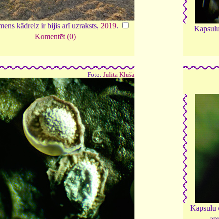
ens kādreiz ir bijis arī uzraksts,
2019
.
Kapsulu
Komentēt (0)
Foto:
Julita Kluša
Kapsulu 
apv