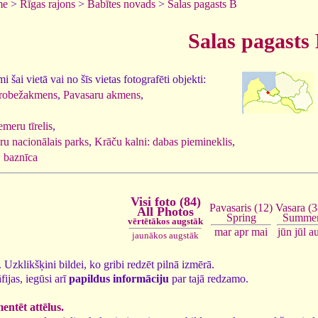
me
>
Rīgas rajons
>
Babītes novads
>
Salas pagasts B
Salas pagasts
 šai vietā vai no šīs vietas fotografēti objekti:
robežakmens
,
Pavasaru akmens
,
emeru tīrelis
,
u nacionālais parks
,
Krāču kalni: dabas piemineklis
,
. baznīca
Visi foto (84)
Vasara (3
Pavasaris (12)
All Photos
Summe
Spring
vērtētākos augstāk
jūn
jūl
a
mar
apr
mai
jaunākos augstāk
4. Uzklikšķini bildei, ko gribi redzēt pilnā izmērā.
fijas, iegūsi arī
papildus informāciju
par tajā redzamo.
ntēt attēlus.