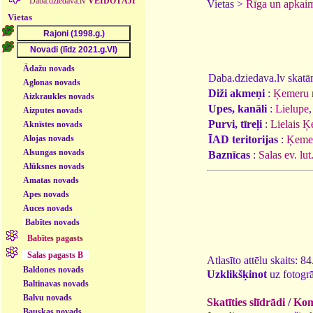
Daba.dziedava.lv
VEIDOTĀJI
Vietas >
Rīga un apkai
Vietas
Ādažu novads
Daba.dziedava.lv skatāmi
Aglonas novads
Diži akmeņi
:
Ķemeru 
Aizkraukles novads
Upes, kanāli
:
Lielupe
,
Aizputes novads
Purvi, tīreļi
:
Lielais Ķ
Aknīstes novads
Alojas novads
ĪAD teritorijas
:
Ķemer
Alsungas novads
Baznīcas
:
Salas ev. lut
Alūksnes novads
Amatas novads
Apes novads
Auces novads
Babītes novads
Babītes pagasts
Salas pagasts B
Atlasīto attēlu skaits: 8
Baldones novads
Uzklikšķinot
uz fotogrā
Baltinavas novads
Balvu novads
Skatīties slīdrādi
/
Kome
Bauskas novads