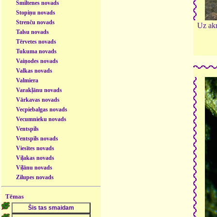
Smiltenes novads
Stopiņu novads
Strenču novads
Uz akm
Talsu novads
Tērvetes novads
Tukuma novads
Vaiņodes novads
Valkas novads
Valmiera
Varakļānu novads
Vārkavas novads
Vecpiebalgas novads
Vecumnieku novads
Ventspils
Ventspils novads
Viesītes novads
Viļakas novads
Viļānu novads
Zilupes novads
Tēmas