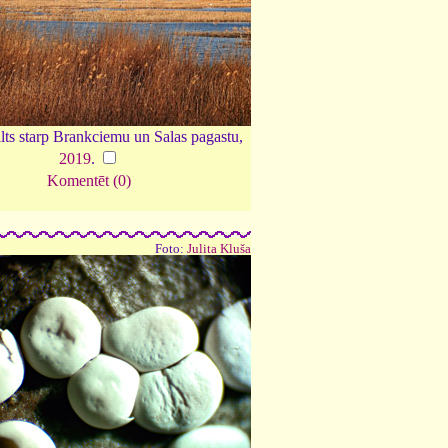
ilts starp Brankciemu un Salas pagastu,
2019
.
Komentēt (0)
Foto:
Julita Kluša