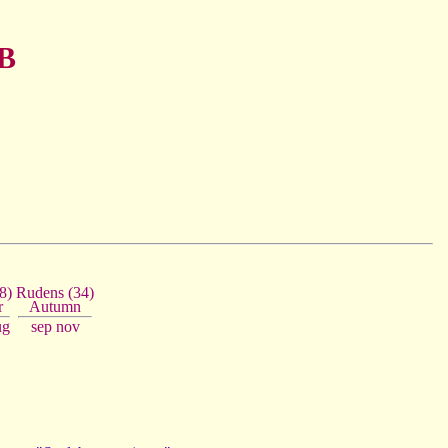
 B
8)
Rudens (34)
r
Autumn
ug
sep
nov