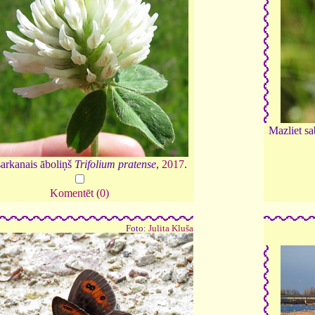
Mazliet sa
sarkanais āboliņš
Trifolium pratense
,
2017
.
Komentēt (0)
Foto:
Julita Kluša