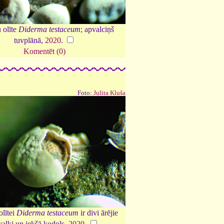
 olīte
Diderma testaceum
; apvalciņš
tuvplānā,
2020
.
Komentēt (0)
Foto:
Julita Kluša
olītei
Diderma testaceum
ir divi ārējie
alki un iekšā kodols,
2020
.