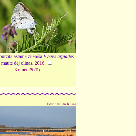
burzīta astainā zilenīša
Everes argiades
mātīte dēj oliņas,
2016
.
Komentēt (0)
Foto:
Julita Kluša