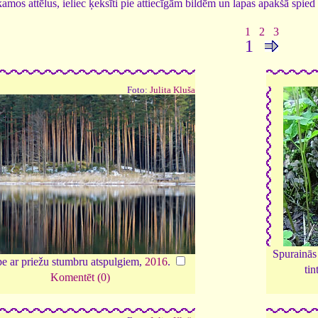
tīkamos attēlus, ieliec ķeksīti pie attiecīgām bildēm un lapas apakšā spi
1
2
3
1
Foto:
Julita Kluša
Spurainās
pe ar priežu stumbru atspulgiem,
2016
.
tin
Komentēt (0)