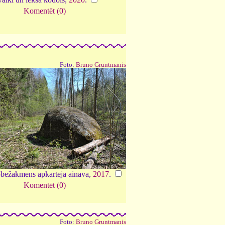
Komentēt (0)
Foto:
Bruno Gruntmanis
bežakmens apkārtējā ainavā,
2017
.
Komentēt (0)
Foto:
Bruno Gruntmanis