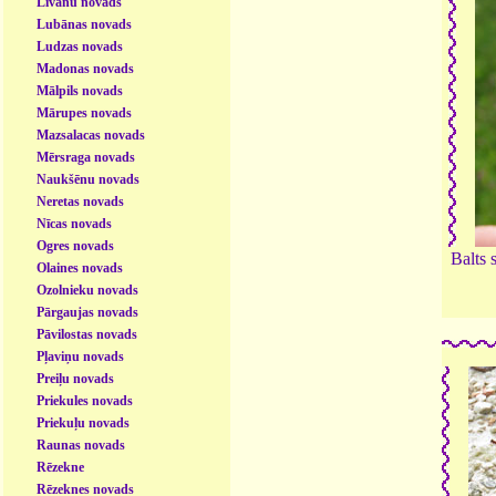
Līvānu novads
Lubānas novads
Ludzas novads
Madonas novads
Mālpils novads
Mārupes novads
Mazsalacas novads
Mērsraga novads
Naukšēnu novads
Neretas novads
Nīcas novads
Ogres novads
Balts 
Olaines novads
Ozolnieku novads
Pārgaujas novads
Pāvilostas novads
Pļaviņu novads
Preiļu novads
Priekules novads
Priekuļu novads
Raunas novads
Rēzekne
Rēzeknes novads