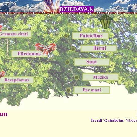
DZIEDAVA.lv
 un
Ievadi >2 simbolus.
Vārdus