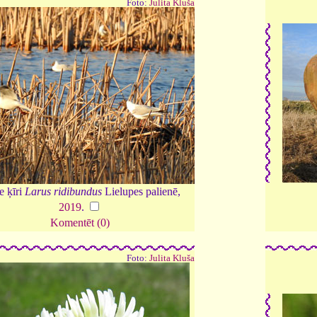
Foto:
Julita Kluša
e ķīri
Larus ridibundus
Lielupes palienē,
2019
.
Komentēt (0)
Foto:
Julita Kluša