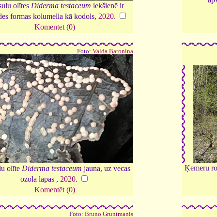
ulu olītes
Diderma testaceum
iekšienē ir
des formas kolumella kā kodols,
2020
.
Komentēt (0)
Foto:
Valda Baroniņa
Ķemeru ro
u olīte
Diderma testaceum
jauna, uz vecas
ozola lapas ,
2020
.
Komentēt (0)
Foto:
Bruno Gruntmanis