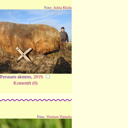
Foto:
Julita Kluša
Pavasaru akmens,
2019
.
Komentēt (0)
Foto:
Viesturs Vintulis