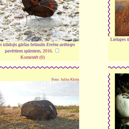
Lielupes t
 izlidojis gāršas brūnulis
Erebia aethiops
pavērtiem spārniem,
2016
.
Komentēt (0)
Foto:
Julita Kluša