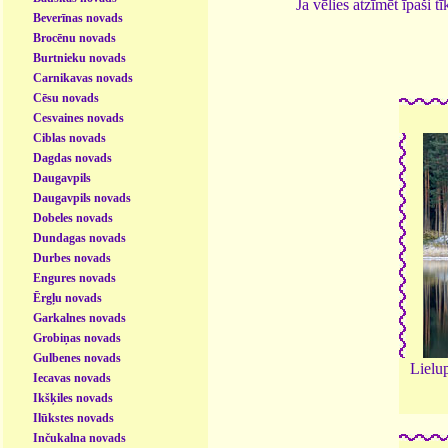
Ja vēlies atzīmēt īpaši 
Beverīnas novads
Brocēnu novads
Burtnieku novads
Carnikavas novads
Cēsu novads
Cesvaines novads
Ciblas novads
Dagdas novads
Daugavpils
Daugavpils novads
Dobeles novads
Dundagas novads
Durbes novads
Engures novads
Ērgļu novads
Garkalnes novads
Grobiņas novads
Gulbenes novads
Lielu
Iecavas novads
Ikšķiles novads
Ilūkstes novads
Inčukalna novads