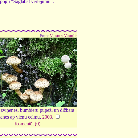
ed pogu "Saglabāt vērtējumu".
Foto:
Viesturs Vintulis
 zvīņenes, bumbieru pūpēži un dižbara
tenes ap vienu celmu,
2003
.
Komentēt (0)