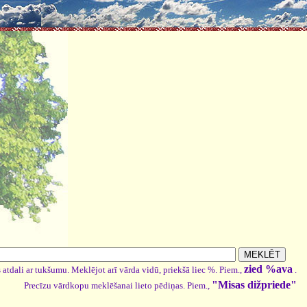
zied %ava
 atdali ar tukšumu. Meklējot arī vārda vidū, priekšā liec %. Piem.,
.
"Misas dižpriede"
Precīzu vārdkopu meklēšanai lieto pēdiņas. Piem.,