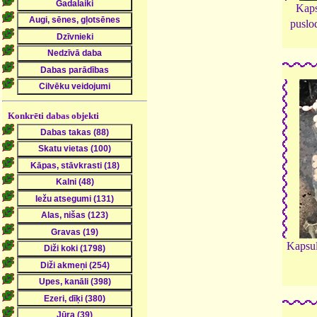
Kaps
puslo
Konkrēti dabas objekti
Kapsul