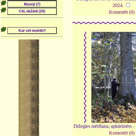
2024
.
Komentēt (0)
Dižegles mērīšana; apkārtmērs -
Komentēt (0)