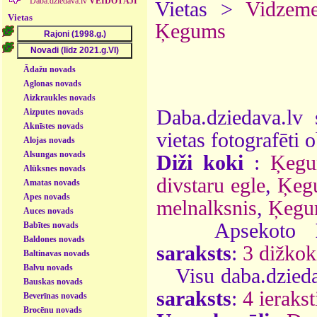
Daba.dziedava.lv
VEIDOTĀJI
Vietas >
Vidzem
Vietas
Ķegums
Ādažu novads
Aglonas novads
Aizkraukles novads
Daba.dziedava.lv 
Aizputes novads
Aknīstes novads
vietas fotografēti o
Alojas novads
Alsungas novads
Diži koki
:
Ķegu
Alūksnes novads
divstaru egle
,
Ķegu
Amatas novads
Apes novads
melnalksnis
,
Ķegum
Auces novads
Apsekoto
Babītes novads
Baldones novads
saraksts
:
3 dižkok
Baltinavas novads
Balvu novads
Visu daba.dzieda
Bauskas novads
saraksts
:
4 ierakst
Beverīnas novads
Brocēnu novads