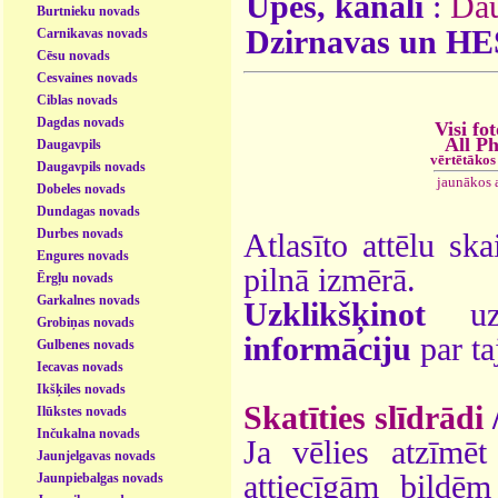
Upes, kanāli
:
Da
Burtnieku novads
Dzirnavas un HE
Carnikavas novads
Cēsu novads
Cesvaines novads
Ciblas novads
Dagdas novads
Visi fot
All P
Daugavpils
vērtētākos
Daugavpils novads
jaunākos 
Dobeles novads
Dundagas novads
Durbes novads
Atlasīto attēlu ska
Engures novads
pilnā izmērā.
Ērgļu novads
Garkalnes novads
Uzklikšķinot
uz 
Grobiņas novads
informāciju
par ta
Gulbenes novads
Iecavas novads
Ikšķiles novads
Skatīties slīdrādi
Ilūkstes novads
Inčukalna novads
Ja vēlies atzīmēt 
Jaunjelgavas novads
attiecīgām bildē
Jaunpiebalgas novads