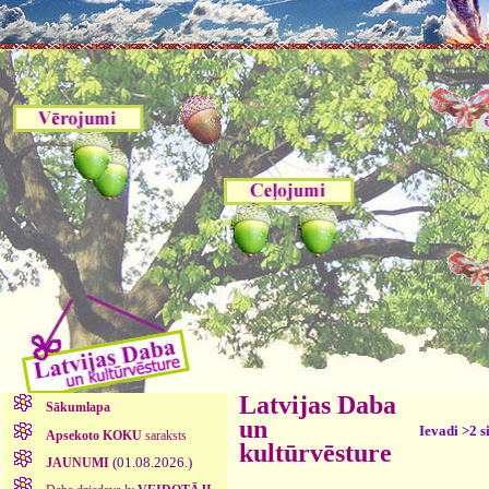
Latvijas Daba
Sākumlapa
un
Ievadi >2 s
Apsekoto KOKU
saraksts
kultūrvēsture
(01.08.2026.)
JAUNUMI