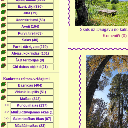
Skats uz Daugavu no kaln
Komentēt (0)
Konkrētas celtnes, veidojumi
>>
>>
>>