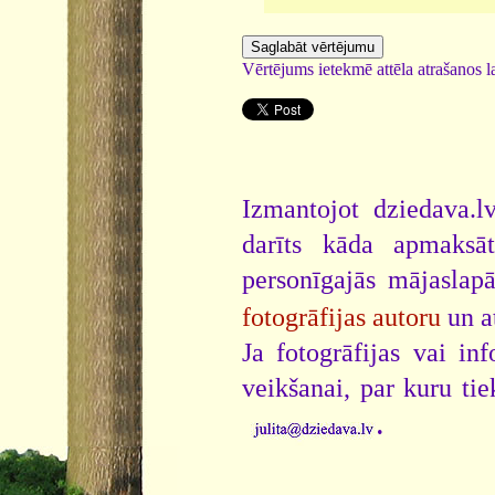
Vērtējums ietekmē attēla atrašanos la
Izmantojot dziedava.lv
darīts kāda apmaksāt
personīgajās mājaslap
fotogrāfijas autoru
un a
Ja fotogrāfijas vai i
veikšanai, par kuru ti
.