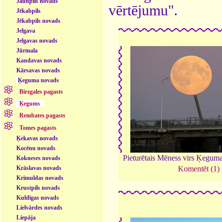
Jaunpils novads
vērtējumu".
Jēkabpils
Jēkabpils novads
Jelgava
Jelgavas novads
Jūrmala
Kandavas novads
Kārsavas novads
Ķeguma novads
Birzgales pagasts
Ķegums
Rembates pagasts
Tomes pagasts
Ķekavas novads
Kocēnu novads
Pieturētais Mēness virs Ķegu
Kokneses novads
Krāslavas novads
Komentēt (1)
Krimuldas novads
Krustpils novads
Kuldīgas novads
Lielvārdes novads
Liepāja