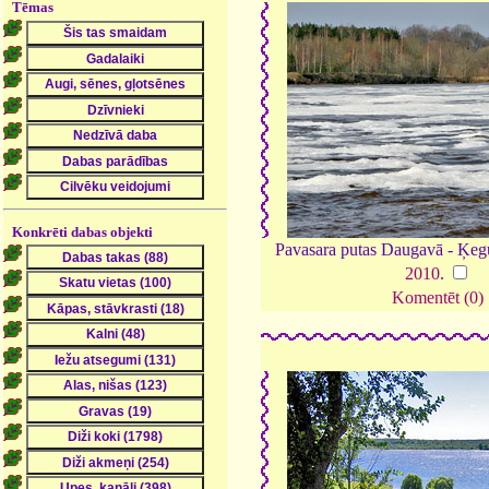
Tēmas
Konkrēti dabas objekti
Pavasara putas Daugavā - Ķe
2010
.
Komentēt (0)