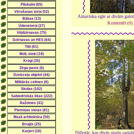
Ainaviska egle ar divām gal
Komentēt (0)
Dižegle, kas divās starās sada