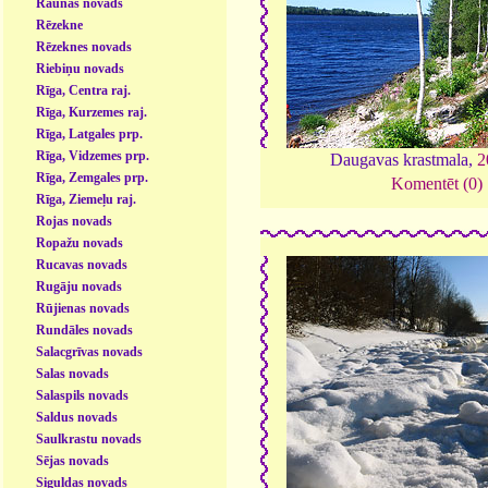
Raunas novads
Rēzekne
Rēzeknes novads
Riebiņu novads
Rīga, Centra raj.
Rīga, Kurzemes raj.
Rīga, Latgales prp.
Rīga, Vidzemes prp.
Daugavas krastmala,
2
Rīga, Zemgales prp.
Komentēt (0)
Rīga, Ziemeļu raj.
Rojas novads
Ropažu novads
Rucavas novads
Rugāju novads
Rūjienas novads
Rundāles novads
Salacgrīvas novads
Salas novads
Salaspils novads
Saldus novads
Saulkrastu novads
Sējas novads
Siguldas novads