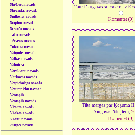
Skrīveru novads
Caur Daugavas sniegiem uz Ķ
Skrundas novads
Smiltenes novads
Komentēt (0)
Stopiņu novads
Strenču novads
Talsu novads
Tērvetes novads
Tukuma novads
Vaiņodes novads
Valkas novads
Valmiera
Varakļānu novads
Vārkavas novads
Vecpiebalgas novads
Vecumnieku novads
Ventspils
Ventspils novads
Tilta margas pār Ķeguma H
Viesītes novads
Daugavas ūdeņiem,
2
Viļakas novads
Komentēt (0)
Viļānu novads
Zilupes novads