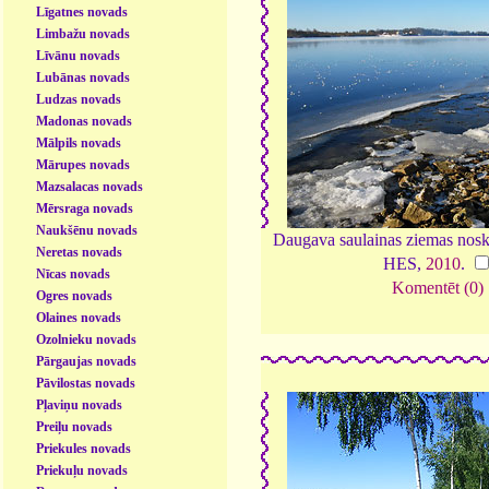
Līgatnes novads
Limbažu novads
Līvānu novads
Lubānas novads
Ludzas novads
Madonas novads
Mālpils novads
Mārupes novads
Mazsalacas novads
Mērsraga novads
Naukšēnu novads
Daugava saulainas ziemas nos
Neretas novads
HES,
2010
.
Nīcas novads
Komentēt (0)
Ogres novads
Olaines novads
Ozolnieku novads
Pārgaujas novads
Pāvilostas novads
Pļaviņu novads
Preiļu novads
Priekules novads
Priekuļu novads