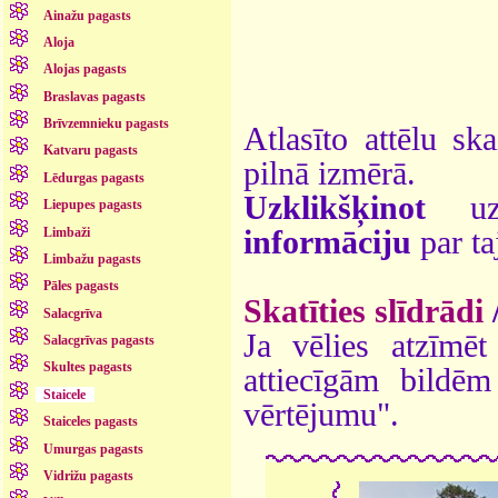
Ainažu pagasts
Aloja
Alojas pagasts
Braslavas pagasts
Brīvzemnieku pagasts
Atlasīto attēlu sk
Katvaru pagasts
pilnā izmērā.
Lēdurgas pagasts
Uzklikšķinot
uz 
Liepupes pagasts
Limbaži
informāciju
par ta
Limbažu pagasts
Pāles pagasts
Skatīties slīdrādi
Salacgrīva
Ja vēlies atzīmēt 
Salacgrīvas pagasts
Skultes pagasts
attiecīgām bildē
Staicele
vērtējumu".
Staiceles pagasts
Umurgas pagasts
Vidrižu pagasts