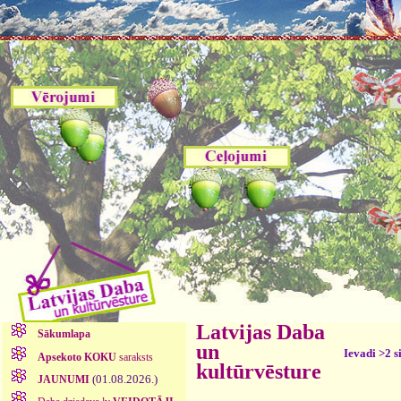
Latvijas Daba
Sākumlapa
un
Ievadi >2 s
Apsekoto KOKU
saraksts
kultūrvēsture
(01.08.2026.)
JAUNUMI