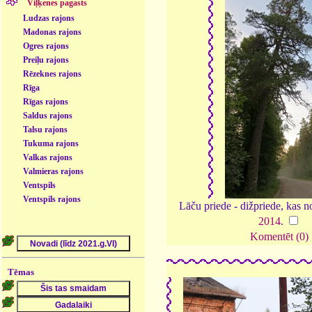
Viļķenes pagasts
Ludzas rajons
Madonas rajons
Ogres rajons
Preiļu rajons
Rēzeknes rajons
Rīga
Rīgas rajons
Saldus rajons
Talsu rajons
Tukuma rajons
Valkas rajons
Valmieras rajons
Ventspils
Ventspils rajons
Lāču priede - dižpriede, kas no
2014
.
Komentēt (0)
Tēmas