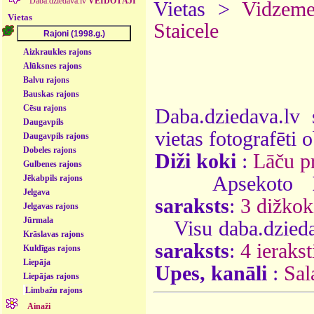
Daba.dziedava.lv
VEIDOTĀJI
Vietas >
Vidzem
Vietas
Staicele
Aizkraukles rajons
Alūksnes rajons
Balvu rajons
Bauskas rajons
Cēsu rajons
Daba.dziedava.lv 
Daugavpils
vietas fotografēti o
Daugavpils rajons
Dobeles rajons
Diži koki
:
Lāču p
Gulbenes rajons
Apsekoto
Jēkabpils rajons
Jelgava
saraksts
:
3 dižkok
Jelgavas rajons
Jūrmala
Visu daba.dzieda
Krāslavas rajons
saraksts
:
4 ierakst
Kuldīgas rajons
Liepāja
Upes, kanāli
:
Sal
Liepājas rajons
Limbažu rajons
Ainaži