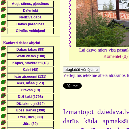
Konkrēti dabas objekti
Lai dzīvo miers visā pasaul
Komentēt (0)
Vērtējums ietekmē attēla atrašanos la
Izmantojot dziedava.lv
darīts kāda apmaksāt