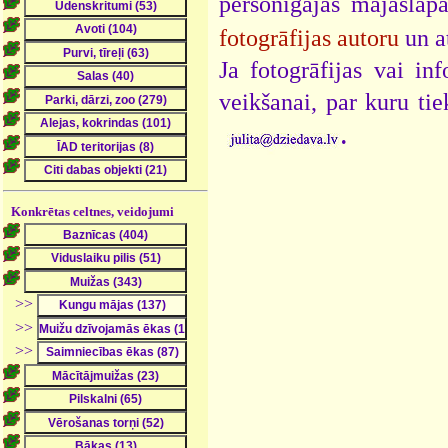
personīgajās mājaslap
fotogrāfijas autoru
un a
Ja fotogrāfijas vai i
veikšanai, par kuru ti
.
Konkrētas celtnes, veidojumi
>>
>>
>>