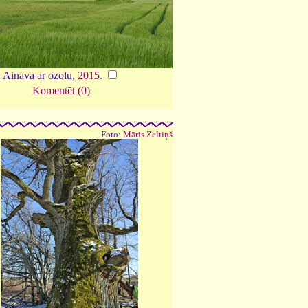
Ainava ar ozolu,
2015
.
Komentēt (0)
Foto:
Māris Zeltiņš