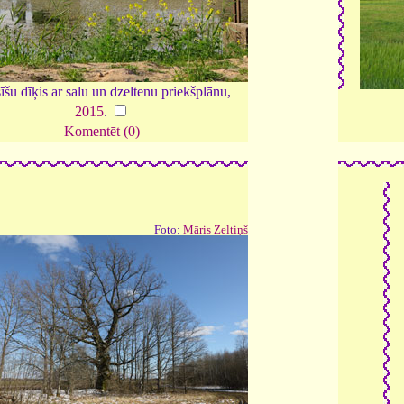
īšu dīķis ar salu un dzeltenu priekšplānu,
2015
.
Komentēt (0)
Foto:
Māris Zeltiņš