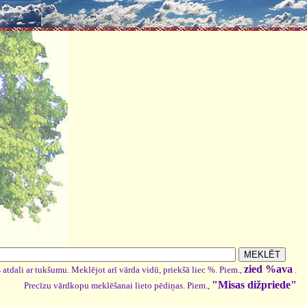
zied %ava
 atdali ar tukšumu. Meklējot arī vārda vidū, priekšā liec %. Piem.,
.
"Misas dižpriede"
Precīzu vārdkopu meklēšanai lieto pēdiņas. Piem.,