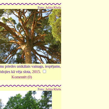
Foto:
Julita Kluša
u priedes unikālais vainags, iespējams,
idojies kā vēja slota,
2015
.
Komentēt (0)
Foto:
Julita Kluša