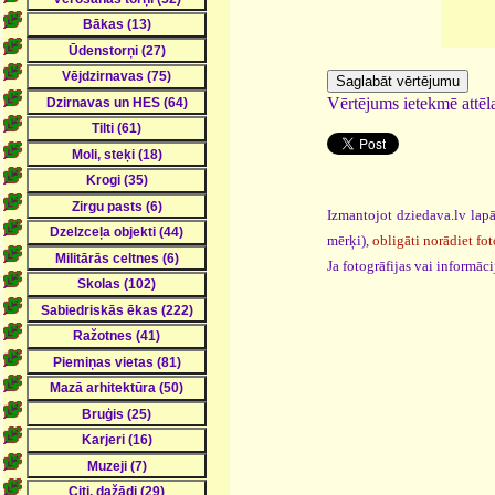
Vērtējums ietekmē attēla
Izmantojot dziedava.lv lapā
mērķi),
obligāti norādiet fot
Ja fotogrāfijas vai informā