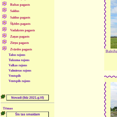
Rubas pagasts
Saldus
Saldus pagasts
Šķēdes pagasts
Vadakstes pagasts
Zaņas pagasts
Zirņu pagasts
Zvārdes pagasts
Baložu
Talsu rajons
Tukuma rajons
Valkas rajons
Valmieras rajons
Ventspils
Ventspils rajons
Tēmas