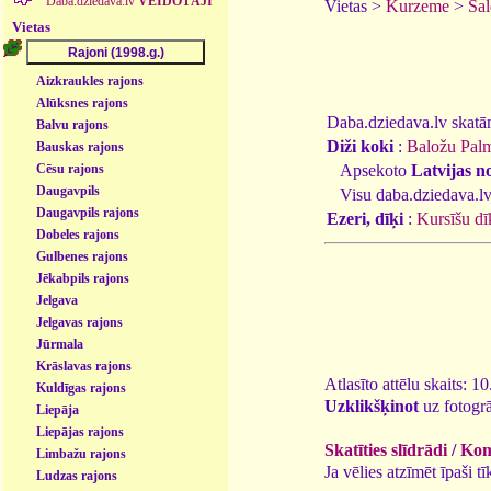
Daba.dziedava.lv
VEIDOTĀJI
Vietas >
Kurzeme
>
Sal
Vietas
Aizkraukles rajons
Alūksnes rajons
Daba.dziedava.lv skatāmi
Balvu rajons
Diži koki
:
Baložu Palm
Bauskas rajons
Apsekoto
Latvijas n
Cēsu rajons
Daugavpils
Visu daba.dziedava.lv
Daugavpils rajons
Ezeri, dīķi
:
Kursīšu dī
Dobeles rajons
Gulbenes rajons
Jēkabpils rajons
Jelgava
Jelgavas rajons
Jūrmala
Krāslavas rajons
Atlasīto attēlu skaits: 1
Kuldīgas rajons
Uzklikšķinot
uz fotogrā
Liepāja
Liepājas rajons
Skatīties slīdrādi
/
Kome
Limbažu rajons
Ja vēlies atzīmēt īpaši 
Ludzas rajons