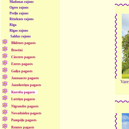
Madonas rajons
Ogres rajons
Preiļu rajons
Rēzeknes rajons
Rīga
Rīgas rajons
Saldus rajons
Blīdenes pagasts
Brocēni
Cieceres pagasts
Ezeres pagasts
Gaiķu pagasts
Jaunauces pagasts
Vare
Jaunlutriņu pagasts
Kursīšu pagasts
Lutriņu pagasts
Nīgrandes pagasts
Novadnieku pagasts
Pampāļu pagasts
Remtes pagasts