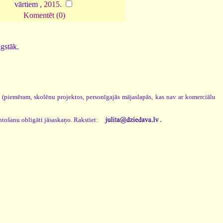
vārtiem ,
2015
.
Komentēt (0)
ugstāk.
s (piemēram, skolēnu projektos, personīgajās mājaslapās, kas nav ar komerciālu
.
ntošanu obligāti jāsaskaņo. Rakstiet: