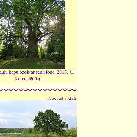
auļu kapu ozols ar sauli fonā,
2015
.
Komentēt (0)
Foto:
Julita Kluša