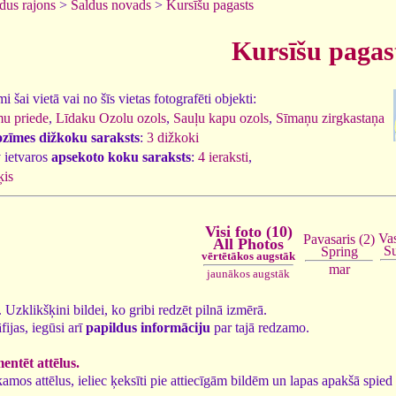
dus rajons
>
Saldus novads
>
Kursīšu pagasts
Kursīšu pagas
 šai vietā vai no šīs vietas fotografēti objekti:
u priede
,
Līdaku Ozolu ozols
,
Sauļu kapu ozols
,
Sīmaņu zirgkastaņa
ozīmes dižkoku saraksts
:
3 dižkoki
 ietvaros
apsekoto koku saraksts
:
4 ieraksti
,
ķis
Visi foto (10)
Vas
Pavasaris (2)
All Photos
S
Spring
vērtētākos augstāk
mar
jaunākos augstāk
0. Uzklikšķini bildei, ko gribi redzēt pilnā izmērā.
fijas, iegūsi arī
papildus informāciju
par tajā redzamo.
ntēt attēlus.
tīkamos attēlus, ieliec ķeksīti pie attiecīgām bildēm un lapas apakšā spi