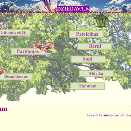
DZIEDAVA.lv
 un
Ievadi >2 simbolus.
Vārdus