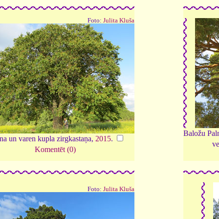
Foto:
Julita Kluša
Baložu Palm
na un varen kupla zirgkastaņa,
2015
.
ve
Komentēt (0)
Foto:
Julita Kluša