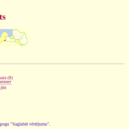
ts
ara (8)
ummer
jūn
ed pogu "Saglabāt vērtējumu".