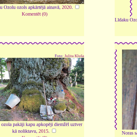
u Ozolu ozols apkārtējā ainavā,
2020
.
Komentēt (0)
Līdaku Ozo
Foto:
Julita Kluša
 ozola pakāji kapu apkopēji diemžēl uztver
kā noliktavu,
2015
.
Noras s