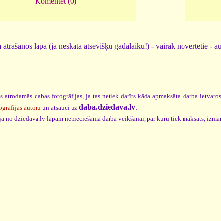
Komentēt (0)
 atrašanos lapā (ja neskata atsevišķu gadalaiku!) - vairāk novērtētie - a
s atrodamās dabas fotogrāfijas, ja tas netiek darīts kāda apmaksāta darba ietvaro
daba.dziedava.lv
.
ogrāfijas autoru
un atsauci uz
cija no dziedava.lv lapām nepieciešama darba veikšanai, par kuru tiek maksāts, izma