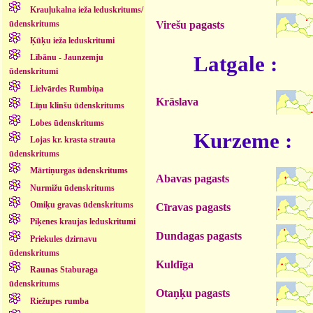
Krauļukalna ieža leduskritums/
ūdenskritums
Virešu pagasts
Ķūķu ieža leduskritumi
Latgale :
Lībānu - Jaunzemju
ūdenskritumi
Lielvārdes Rumbiņa
Krāslava
Līņu klinšu ūdenskritums
Lobes ūdenskritums
Kurzeme :
Lojas kr. krasta strauta
ūdenskritums
Mārtiņurgas ūdenskritums
Abavas pagasts
Nurmižu ūdenskritums
Omiķu gravas ūdenskritums
Cīravas pagasts
Piķenes kraujas leduskritumi
Dundagas pagasts
Priekules dzirnavu
ūdenskritums
Kuldīga
Raunas Staburaga
ūdenskritums
Otaņķu pagasts
Riežupes rumba