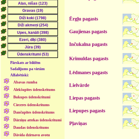
Ērgļu pagasts
Gaujienas pagasts
Inčukalna pagasts
Krimuldas pagasts
Pārskats ar bildēm
Sadalījums pa vietām
Lēdmanes pagasts
Alfabētiski:
Abavas rumba
Lielvārde
Alekšupītes ūdenskritums
Bukupes ūdenskritumi
Liepas pagasts
Cieceres ūdenskritums
Liepupes pagasts
Dančupītes ūdenskritums
Dārziņu attekas ūdenskritumi
Pļaviņas
Daudas ūdenskritums
Dāvida dzirnavu avotu