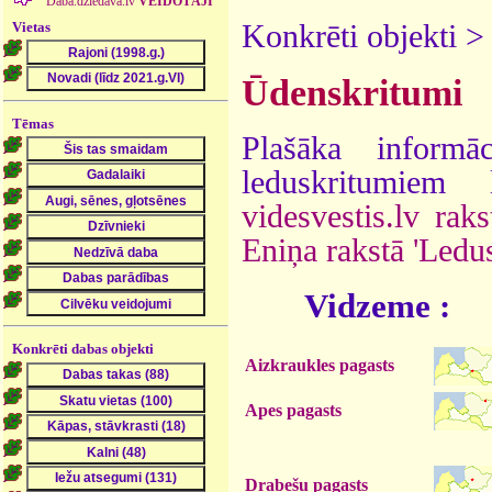
Daba.dziedava.lv
VEIDOTĀJI
Vietas
Konkrēti objekti 
Ūdenskritumi
Tēmas
Plašāka informā
leduskritumie
videsvestis.lv raks
Eniņa rakstā 'Ledu
Vidzeme :
Konkrēti dabas objekti
Aizkraukles pagasts
Apes pagasts
Drabešu pagasts