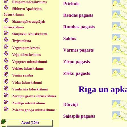
Rītupītes ūdenskritums
Priekule
Sildruvu Apakšējais
ūdenskritums
Rendas pagasts
Skanstupītes augšējais
Rumbas pagasts
ūdenskritums
Skujnieku leduskritumi
Saldus
Trejrumbiņa
Vēģerupītes krāces
Vārmes pagasts
Veģu ūdenskritums
Zirņu pagasts
Vējupītes ūdenskritumi
Veldzes ūdenskritums
Zlēku pagasts
Ventas rumba
Vizlas ūdenskritumi
Rīga un apk
Vizuļu ieža leduskritumi
Zārtapu gravas ūdenskritums
Ziedleju ūdenskritums
Dārziņi
Zviedru grāvja ūdenskritums
Salaspils pagasts