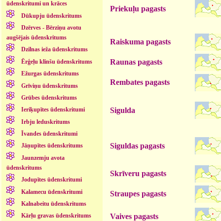
ūdenskritumi un krāces
Priekuļu pagasts
Dūkupju ūdenskritums
Dzērves - Bērziņu avotu
augšējais ūdenskritums
Raiskuma pagasts
Dzilnas ieža ūdenskritums
Raunas pagasts
Ērģeļu klinšu ūdenskritums
Ežurgas ūdenskritums
Rembates pagasts
Grīviņu ūdenskritums
Grūbes ūdenskritums
Sigulda
Ieriķupītes ūdenskritumi
Irbju leduskritums
Īvandes ūdenskritumi
Siguldas pagasts
Jāņupītes ūdenskritums
Jaunzemju avota
ūdenskritums
Skrīveru pagasts
Jodupītes ūdenskritumi
Kalamecu ūdenskritumi
Straupes pagasts
Kalnabeitu ūdenskritums
Vaives pagasts
Kārļu gravas ūdenskritums