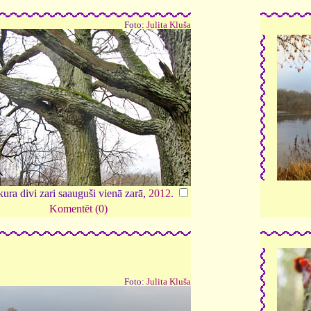
Foto:
Julita Kluša
kura divi zari saauguši vienā zarā,
2012
.
Komentēt (0)
Foto:
Julita Kluša