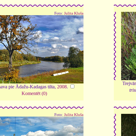
Foto:
Julita Kluša
Trejvā
ava pie Ādažu-Kadagas tilta,
2008
.
tri
Komentēt (0)
Foto:
Julita Kluša