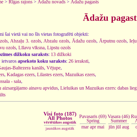
me
>
Rīgas rajons
>
Ādažu novads
>
Ādažu pagasts
Ādažu pagast
 šai vietā vai no šīs vietas fotografēti objekti:
zols
,
Abzaļu 3. ozols
,
Abzalu ozols
,
Ādažu ozols
,
Ārputnu ozols
,
Ieļu
vu ozols
,
Līlavu vīksna
,
Lipstu ozols
ozīmes dižkoku saraksts
:
13 dižkoki
 ietvaros
apsekoto koku saraksts
:
26 ieraksti
,
aujas-Baltezera kanāls
,
Vējupe
,
ers
,
Kadagas ezers
,
Lilastes ezers
,
Mazuikas ezers
,
ssala - sala
,
 aizsargājamo ainavu apvidus
,
Lieluikas un Mazuikas ezers: dabas lie
lts
Visi foto (187)
Vasara (46)
Ru
Pavasaris (69)
All Photos
Summer
Spring
vērtētākos augstāk
jūn
jūl
aug
mar
apr
mai
jaunākos augstāk