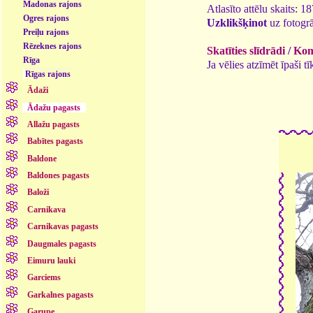
Madonas rajons
Atlasīto attēlu skaits: 1
Ogres rajons
Uzklikšķinot
uz fotogrā
Preiļu rajons
Rēzeknes rajons
Skatīties slīdrādi
/
Kome
Rīga
Ja vēlies atzīmēt īpaši 
Rīgas rajons
Ādaži
Ādažu pagasts
Allažu pagasts
Babītes pagasts
Baldone
Baldones pagasts
Baloži
Carnikava
Carnikavas pagasts
Daugmales pagasts
Eimuru lauki
Garciems
Garkalnes pagasts
Garupe