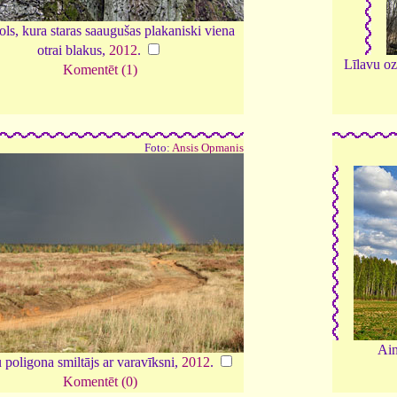
ls, kura staras saaugušas plakaniski viena
otrai blakus,
2012
.
Līlavu oz
Komentēt (1)
Foto:
Ansis Opmanis
Ain
poligona smiltājs ar varavīksni,
2012
.
Komentēt (0)