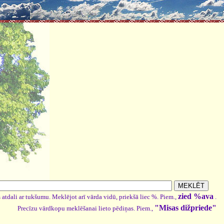
zied %ava
 atdali ar tukšumu. Meklējot arī vārda vidū, priekšā liec %. Piem.,
.
"Misas dižpriede"
Precīzu vārdkopu meklēšanai lieto pēdiņas. Piem.,