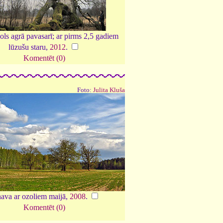
ols agrā pavasarī; ar pirms 2,5 gadiem
lūzušu staru,
2012
.
Komentēt (0)
Foto:
Julita Kluša
ava ar ozoliem maijā,
2008
.
Komentēt (0)