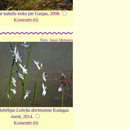
r kaltušu koku pie Gaujas,
2008
.
Komentēt (0)
Foto:
Ansis Opmanis
lobēlijas
Lobelia dortmanna
Kadagas
ezerā,
2014
.
Komentēt (0)