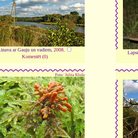
inava ar Gauju un vadiem,
2008
.
Laps
Komentēt (0)
Foto:
Julita Kluša