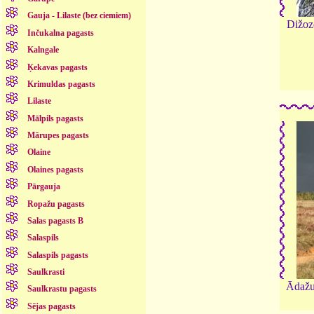
Gauja - Lilaste (bez ciemiem)
Dižozo
Inčukalna pagasts
Kalngale
Ķekavas pagasts
Krimuldas pagasts
Lilaste
Mālpils pagasts
Mārupes pagasts
Olaine
Olaines pagasts
Pārgauja
Ropažu pagasts
Salas pagasts B
Salaspils
Salaspils pagasts
Saulkrasti
Ādažu 
Saulkrastu pagasts
Sējas pagasts