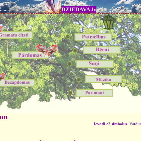
DZIEDAVA.lv
 un
Ievadi >2 simbolus.
Vārdus