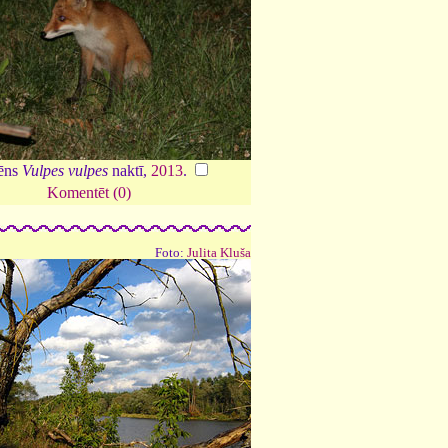
ēns
Vulpes vulpes
naktī,
2013
.
Komentēt (0)
Foto:
Julita Kluša