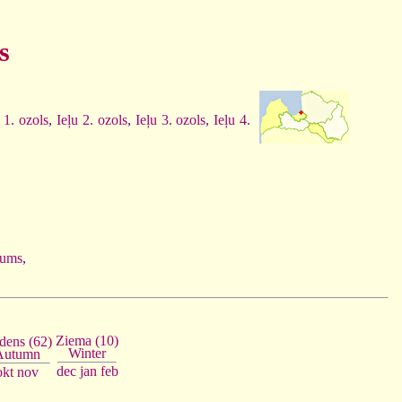
s
 1. ozols
,
Ieļu 2. ozols
,
Ieļu 3. ozols
,
Ieļu 4.
gums
,
Ziema (10)
dens (62)
Winter
Autumn
dec
jan
feb
okt
nov