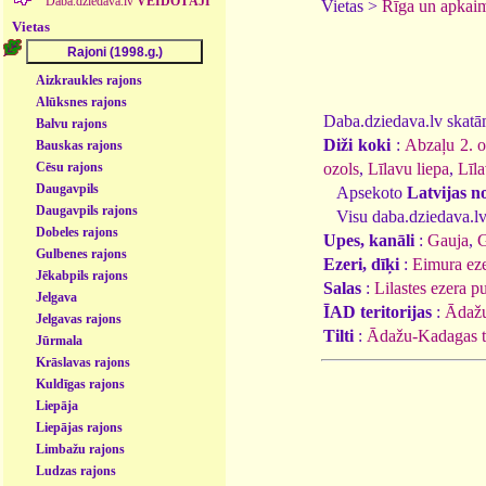
Daba.dziedava.lv
VEIDOTĀJI
Vietas >
Rīga un apkai
Vietas
Aizkraukles rajons
Alūksnes rajons
Daba.dziedava.lv skatāmi
Balvu rajons
Diži koki
:
Abzaļu 2. o
Bauskas rajons
ozols
,
Līlavu liepa
,
Līla
Cēsu rajons
Daugavpils
Apsekoto
Latvijas n
Daugavpils rajons
Visu daba.dziedava.lv
Dobeles rajons
Upes, kanāli
:
Gauja
,
G
Gulbenes rajons
Ezeri, dīķi
:
Eimura ez
Jēkabpils rajons
Salas
:
Lilastes ezera pu
Jelgava
ĪAD teritorijas
:
Ādažu
Jelgavas rajons
Tilti
:
Ādažu-Kadagas ti
Jūrmala
Krāslavas rajons
Kuldīgas rajons
Liepāja
Liepājas rajons
Limbažu rajons
Ludzas rajons