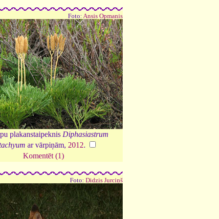
Foto:
Ansis Opmanis
rpu plakanstaipeknis
Diphasiastrum
stachyum
ar vārpiņām,
2012
.
Komentēt (1)
Foto:
Didzis Jurciņš