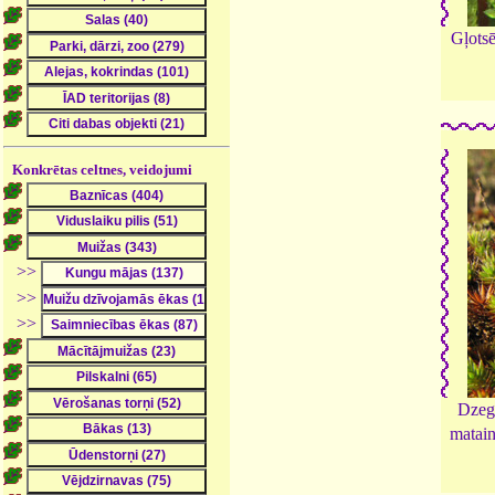
Gļotsē
Konkrētas celtnes, veidojumi
>>
>>
>>
Dzeg
matai