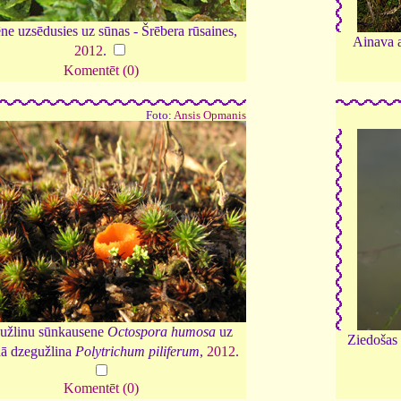
ne uzsēdusies uz sūnas - Šrēbera rūsaines,
Ainava a
2012
.
Komentēt (0)
Foto:
Ansis Opmanis
užlinu sūnkausene
Octospora humosa
uz
Ziedošas 
nā dzegužlina
Polytrichum piliferum
,
2012
.
Komentēt (0)