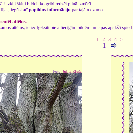
87. Uzklikšķini bildei, ko gribi redzēt pilnā izmērā.
fijas, iegūsi arī
papildus informāciju
par tajā redzamo.
ntēt attēlus.
tīkamos attēlus, ieliec ķeksīti pie attiecīgām bildēm un lapas apakšā spi
1
2
3
4
5
1
Foto:
Julita Kluša