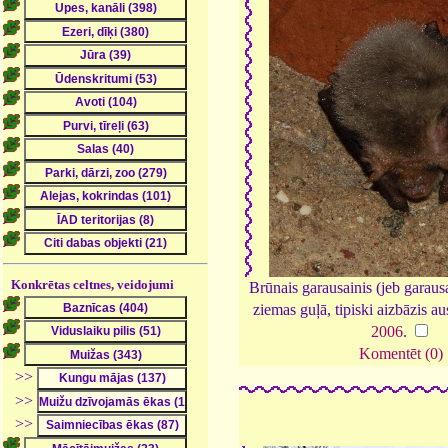
Konkrētas celtnes, veidojumi
Brūnais garausainis (jeb garausa
ziemas guļā, tipiski aizbāzis au
2006
.
Komentēt (0)
>>
>>
>>