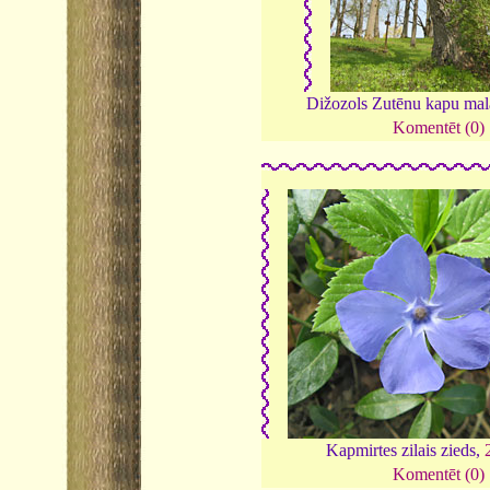
Dižozols Zutēnu kapu mal
Komentēt (0)
Kapmirtes zilais zieds,
Komentēt (0)