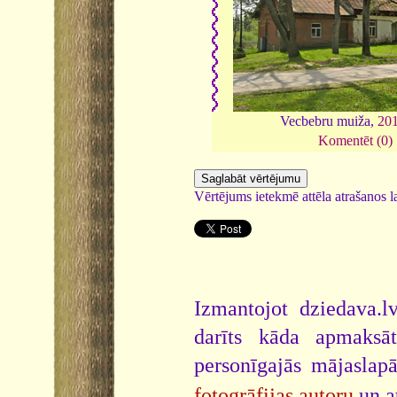
Vecbebru muiža,
20
Komentēt (0)
Vērtējums ietekmē attēla atrašanos la
Izmantojot dziedava.lv
darīts kāda apmaksāt
personīgajās mājaslap
fotogrāfijas autoru
un a