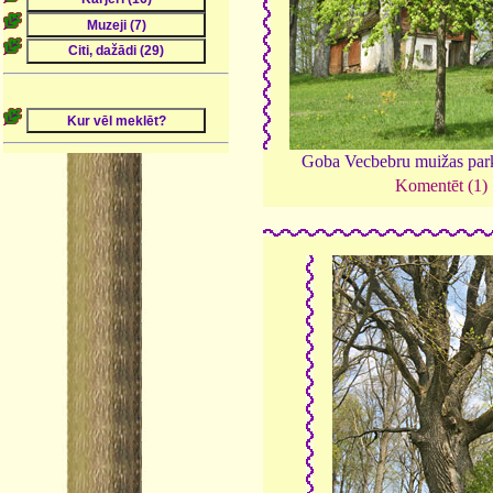
Goba Vecbebru muižas par
Komentēt (1)