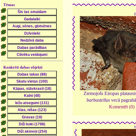
Tēmas
Konkrēti dabas objekti
Ziemojošs Eiropas platausi
barbastellus
vecā pagrab
Komentēt (0)