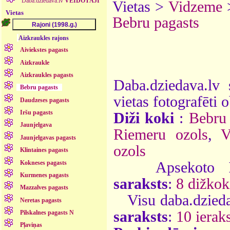
Daba.dziedava.lv
VEIDOTĀJI
Vietas >
Vidzeme
Vietas
Bebru pagasts
Aizkraukles rajons
Aiviekstes pagasts
Aizkraukle
Aizkraukles pagasts
Daba.dziedava.lv 
Bebru pagasts
vietas fotografēti o
Daudzeses pagasts
Iršu pagasts
Diži koki
:
Bebru 
Jaunjelgava
Riemeru ozols
,
V
Jaunjelgavas pagasts
ozols
Klintaines pagasts
Kokneses pagasts
Apsekoto
Kurmenes pagasts
saraksts
:
8 dižkok
Mazzalves pagasts
Visu daba.dzieda
Neretas pagasts
saraksts
:
10 ieraks
Pilskalnes pagasts N
Pļaviņas