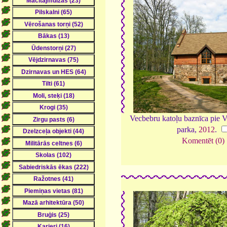
Vecbebru katoļu baznīca pie 
parka,
2012
.
Komentēt (0)