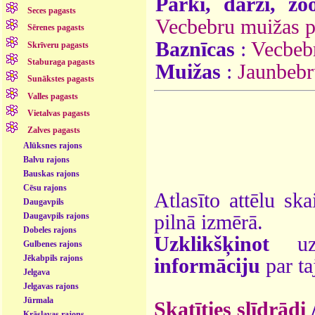
Parki, dārzi, zo
Seces pagasts
Vecbebru muižas p
Sērenes pagasts
Baznīcas
:
Vecbeb
Skrīveru pagasts
Staburaga pagasts
Muižas
:
Jaunbebr
Sunākstes pagasts
Valles pagasts
Vietalvas pagasts
Zalves pagasts
Alūksnes rajons
Balvu rajons
Bauskas rajons
Cēsu rajons
Atlasīto attēlu ska
Daugavpils
Daugavpils rajons
pilnā izmērā.
Dobeles rajons
Uzklikšķinot
uz 
Gulbenes rajons
Jēkabpils rajons
informāciju
par ta
Jelgava
Jelgavas rajons
Jūrmala
Skatīties slīdrādi
Krāslavas rajons