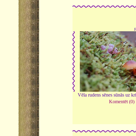
Vēla rudens sēnes sūnās uz kri
Komentēt (0)