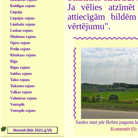
Ja vēlies atzīmēt 
Kuldīgas rajons
Liepāja
attiecīgām bildē
Liepājas rajons
vērtējumu".
Limbažu rajons
Ludzas rajons
Madonas rajons
Ogres rajons
Preiļu rajons
Rēzeknes rajons
Rīga
Rīgas rajons
Saldus rajons
Talsu rajons
Tukuma rajons
Valkas rajons
Valmieras rajons
Ventspils
Ventspils rajons
Saules stari pār Bebru pagasta 
Komentēt (0)