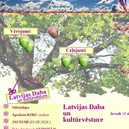
Latvijas Daba
Sākumlapa
un
Ievadi >2 s
Apsekoto KOKU
saraksts
kultūrvēsture
(01.08.2026.)
JAUNUMI