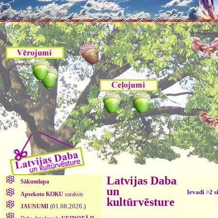
Latvijas Daba
Sākumlapa
un
Ievadi >2 s
Apsekoto KOKU
saraksts
kultūrvēsture
(01.08.2026.)
JAUNUMI