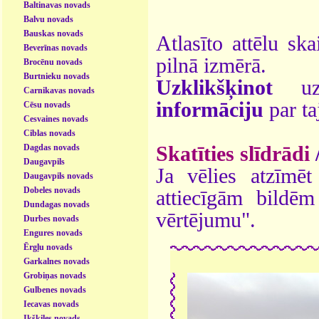
Baltinavas novads
Balvu novads
Bauskas novads
Atlasīto attēlu ska
Beverīnas novads
pilnā izmērā.
Brocēnu novads
Burtnieku novads
Uzklikšķinot
uz 
Carnikavas novads
informāciju
par ta
Cēsu novads
Cesvaines novads
Ciblas novads
Skatīties slīdrādi
Dagdas novads
Daugavpils
Ja vēlies atzīmēt 
Daugavpils novads
Dobeles novads
attiecīgām bildē
Dundagas novads
vērtējumu".
Durbes novads
Engures novads
Ērgļu novads
Garkalnes novads
Grobiņas novads
Gulbenes novads
Iecavas novads
Ikšķiles novads