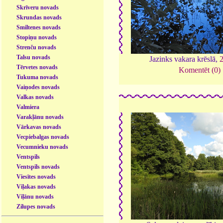
Skrīveru novads
Skrundas novads
Smiltenes novads
Stopiņu novads
Strenču novads
Talsu novads
Jazinks vakara krēslā,
Tērvetes novads
Komentēt (0)
Tukuma novads
Vaiņodes novads
Valkas novads
Valmiera
Varakļānu novads
Vārkavas novads
Vecpiebalgas novads
Vecumnieku novads
Ventspils
Ventspils novads
Viesītes novads
Viļakas novads
Viļānu novads
Zilupes novads