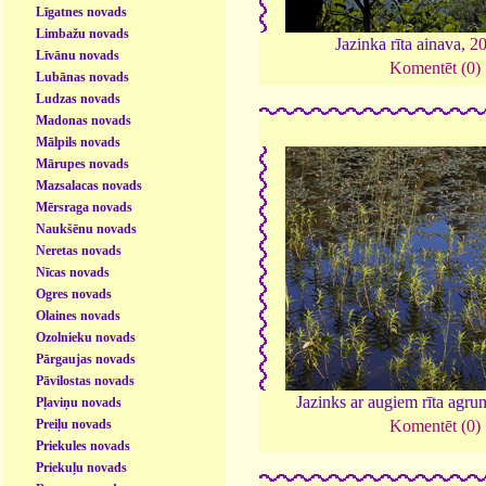
Līgatnes novads
Limbažu novads
Jazinka rīta ainava,
2
Līvānu novads
Komentēt (0)
Lubānas novads
Ludzas novads
Madonas novads
Mālpils novads
Mārupes novads
Mazsalacas novads
Mērsraga novads
Naukšēnu novads
Neretas novads
Nīcas novads
Ogres novads
Olaines novads
Ozolnieku novads
Pārgaujas novads
Pāvilostas novads
Jazinks ar augiem rīta agr
Pļaviņu novads
Preiļu novads
Komentēt (0)
Priekules novads
Priekuļu novads