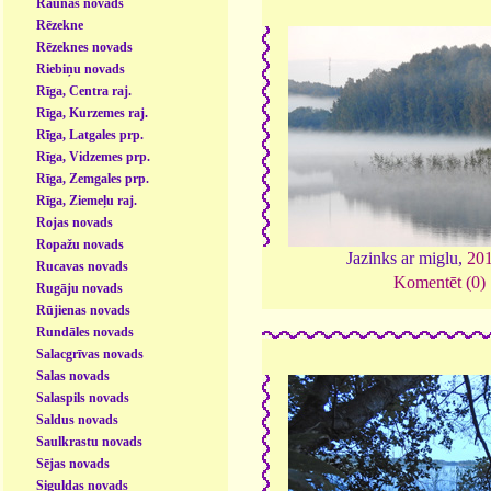
Raunas novads
Rēzekne
Rēzeknes novads
Riebiņu novads
Rīga, Centra raj.
Rīga, Kurzemes raj.
Rīga, Latgales prp.
Rīga, Vidzemes prp.
Rīga, Zemgales prp.
Rīga, Ziemeļu raj.
Rojas novads
Ropažu novads
Jazinks ar miglu,
20
Rucavas novads
Komentēt (0)
Rugāju novads
Rūjienas novads
Rundāles novads
Salacgrīvas novads
Salas novads
Salaspils novads
Saldus novads
Saulkrastu novads
Sējas novads
Siguldas novads