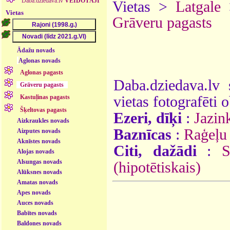
Daba.dziedava.lv
VEIDOTĀJI
Vietas >
Latgale
Vietas
Grāveru pagasts
Ādažu novads
Aglonas novads
Aglonas pagasts
Daba.dziedava.lv 
Grāveru pagasts
vietas fotografēti o
Kastuļinas pagasts
Šķeltovas pagasts
Ezeri, dīķi
:
Jazin
Aizkraukles novads
Baznīcas
:
Raģeļu
Aizputes novads
Aknīstes novads
Citi, dažādi
:
S
Alojas novads
Alsungas novads
(hipotētiskais)
Alūksnes novads
Amatas novads
Apes novads
Auces novads
Babītes novads
Baldones novads