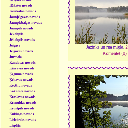
Ilūkstes novads
Inčukalna novads
Jaunjelgavas novads
Jaunpiebalgas novads
Jaunpils novads
Jēkabpils
Jēkabpils novads
Jelgava
Jazinks un rīta migla,
2
Jelgavas novads
Komentēt (0)
Jūrmala
Kandavas novads
Kārsavas novads
Ķeguma novads
Ķekavas novads
Kocēnu novads
Kokneses novads
Krāslavas novads
Krimuldas novads
Krustpils novads
Kuldīgas novads
Lielvārdes novads
Liepāja