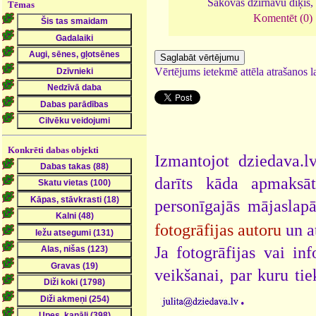
Sakovas dzirnavu dīķis,
Tēmas
Komentēt (0)
Vērtējums ietekmē attēla atrašanos la
Konkrēti dabas objekti
Izmantojot dziedava.lv
darīts kāda apmaksāt
personīgajās mājaslap
fotogrāfijas autoru
un a
Ja fotogrāfijas vai i
veikšanai, par kuru ti
.