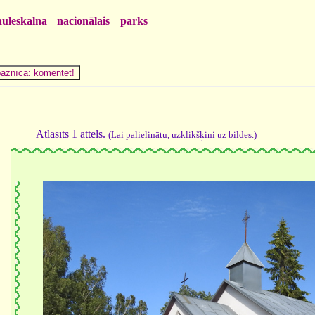
auleskalna nacionālais parks
Atlasīts 1 attēls.
(Lai palielinātu, uzklikšķini uz bildes.)