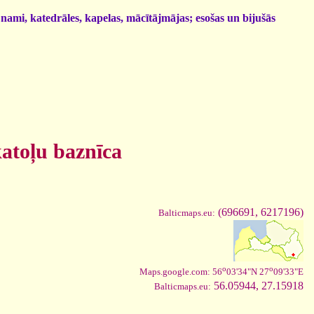
 nami, katedrāles, kapelas, mācītājmājas; esošas un bijušās
atoļu baznīca
(696691, 6217196)
Balticmaps.eu:
o
o
Maps.google.com: 56
03'34"N 27
09'33"E
56.05944, 27.15918
Balticmaps.eu: