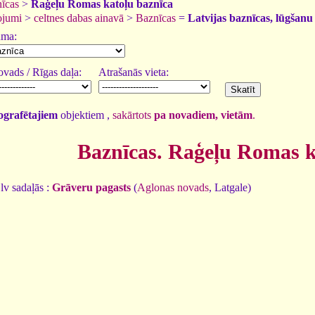
īcas
>
Raģeļu Romas katoļu baznīca
ojumi
>
celtnes dabas ainavā
>
Baznīcas
=
Latvijas baznīcas, lūgšanu
uma:
vads / Rīgas daļa:
Atrašanās vieta:
tografētajiem
objektiem ,
sakārtots
pa novadiem, vietām
.
Baznīcas. Raģeļu Romas k
lv sadaļās :
Grāveru pagasts
(
Aglonas novads
, Latgale)