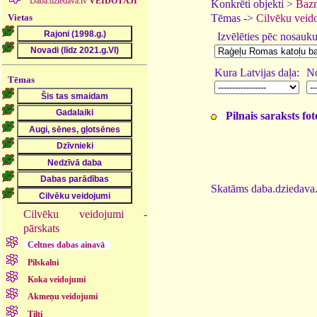
Daba.dziedava.lv
VEIDOTĀJI
Konkrēti objekti >
Bazn
Vietas
Tēmas ->
Cilvēku veid
Izvēlēties pēc nosauk
Kura Latvijas daļa:
No
Tēmas
Pilnais saraksts fo
Skatāms daba.dziedava.
Cilvēku veidojumi -
pārskats
Celtnes dabas ainavā
Pilskalni
Koka veidojumi
Akmeņu veidojumi
Tilti