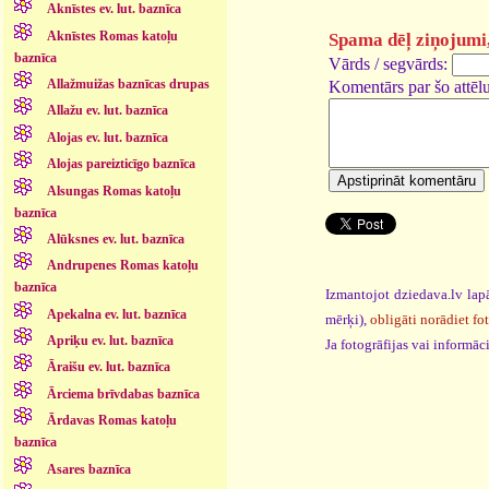
Aknīstes ev. lut. baznīca
Aknīstes Romas katoļu
Spama dēļ ziņojumi, 
baznīca
Vārds / segvārds:
Allažmuižas baznīcas drupas
Komentārs par šo attēlu
Allažu ev. lut. baznīca
Alojas ev. lut. baznīca
Alojas pareizticīgo baznīca
Alsungas Romas katoļu
baznīca
Alūksnes ev. lut. baznīca
Andrupenes Romas katoļu
baznīca
Izmantojot dziedava.lv lapā
Apekalna ev. lut. baznīca
mērķi),
obligāti norādiet fo
Apriķu ev. lut. baznīca
Ja fotogrāfijas vai informā
Āraišu ev. lut. baznīca
Ārciema brīvdabas baznīca
Ārdavas Romas katoļu
baznīca
Asares baznīca