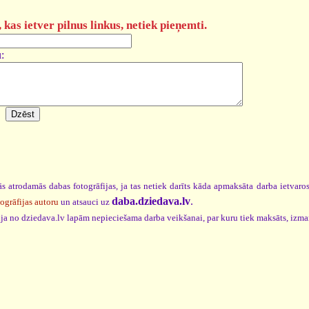
kas ietver pilnus linkus, netiek pieņemti.
:
s atrodamās dabas fotogrāfijas, ja tas netiek darīts kāda apmaksāta darba ietvar
daba.dziedava.lv
.
togrāfijas autoru
un atsauci uz
cija no dziedava.lv lapām nepieciešama darba veikšanai, par kuru tiek maksāts, izm