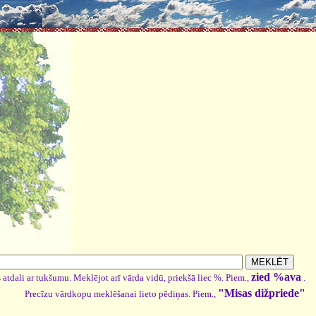
zied %ava
 atdali ar tukšumu. Meklējot arī vārda vidū, priekšā liec %. Piem.,
.
"Misas dižpriede"
Precīzu vārdkopu meklēšanai lieto pēdiņas. Piem.,