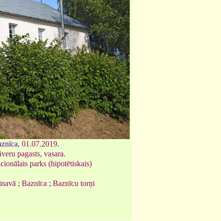
aznīca,
01.07.2019
.
veru pagasts
,
vasara
.
ionālais parks (hipotētiskais)
inavā
;
Baznīca
;
Baznīcu torņi