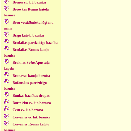
Bornes ev. lut. baznīca
Borovkas Romas katoļu
baznīca
Boru vecticībnieku lūgšanu
nams
Brigu katoļu baznīca
Brodaižas pareizticīgo baznīca
Brodaižas Romas katoļu
baznīca
Bruknas Svēto Apustuļu
kapela
Brunavas katoļu baznīca
Bučauskas pareizticīgo
baznīca
Bunkas baznīcas drupas
Burtnieku ev. lut. baznīca
Cēsu ev. lut. baznīca
Cesvaines ev. lut. baznīca
Cesvaines Romas katoļu
baznīca