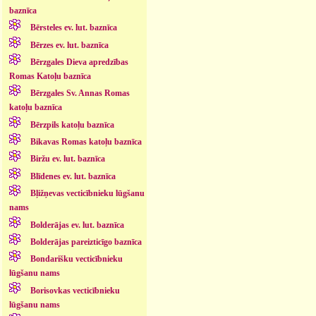
baznīca
Bērsteles ev. lut. baznīca
Bērzes ev. lut. baznīca
Bērzgales Dieva apredzības
Romas Katoļu baznīca
Bērzgales Sv. Annas Romas
katoļu baznīca
Bērzpils katoļu baznīca
Bikavas Romas katoļu baznīca
Biržu ev. lut. baznīca
Blīdenes ev. lut. baznīca
Bļižņevas vecticībnieku lūgšanu
nams
Bolderājas ev. lut. baznīca
Bolderājas pareizticīgo baznīca
Bondarišku vecticībnieku
lūgšanu nams
Borisovkas vecticībnieku
lūgšanu nams