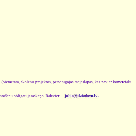
os (piemēram, skolēnu projektos, personīgajās mājaslapās, kas nav ar komerciālu
.
antošanu obligāti jāsaskaņo. Rakstiet: