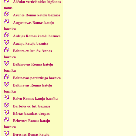
Aščuku vecticībnieku lūgšanas
nams
Asūnes Romas katoļu baznīca
Augustovas Romas katoļu
baznīca
Aulejas Romas katoļu baznīca
Auziņu katoļu baznīca
Babītes ev. lut. Sv. Annas
baznīca
Balbinovas Romas katoļu
baznīca
Baltinavas pareizticīgo baznīca
Baltinavas Romas katoļu
baznīca
Balvu Romas katoļu baznīca
Bārbeles ev. lut. baznīca
Bārtas baznīcas drupas
Bebrenes Romas katoļu
baznīca
Beresnes Romas katoļu