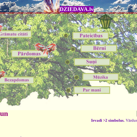
DZIEDAVA.lv
 un
Ievadi >2 simbolus.
Vārdus