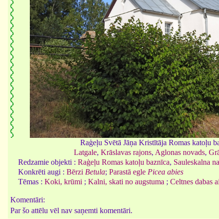
Raģeļu Svētā Jāņa Kristītāja Romas katoļu b
Latgale
,
Krāslavas rajons
,
Aglonas novads
,
Grā
Redzamie objekti :
Raģeļu Romas katoļu baznīca
,
Sauleskalna nac
Konkrēti augi :
Bērzi
Betula
;
Parastā egle
Picea abies
Tēmas :
Koki, krūmi
;
Kalni, skati no augstuma
;
Celtnes dabas a
Komentāri:
Par šo attēlu vēl nav saņemti komentāri.