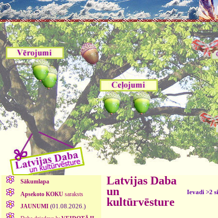
Latvijas Daba
Sākumlapa
un
Ievadi >2 s
Apsekoto KOKU
saraksts
kultūrvēsture
(01.08.2026.)
JAUNUMI