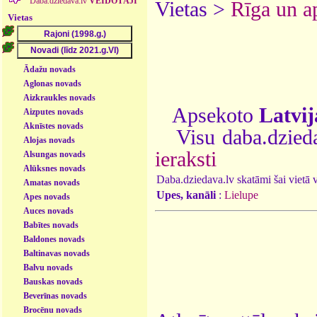
Daba.dziedava.lv
VEIDOTĀJI
Vietas >
Rīga un a
Vietas
Ādažu novads
Aglonas novads
Aizkraukles novads
Apsekoto
Latvij
Aizputes novads
Aknīstes novads
Visu daba.dzieda
Alojas novads
ieraksti
Alsungas novads
Alūksnes novads
Daba.dziedava.lv skatāmi šai vietā va
Amatas novads
Upes, kanāli
:
Lielupe
Apes novads
Auces novads
Babītes novads
Baldones novads
Baltinavas novads
Balvu novads
Bauskas novads
Beverīnas novads
Brocēnu novads