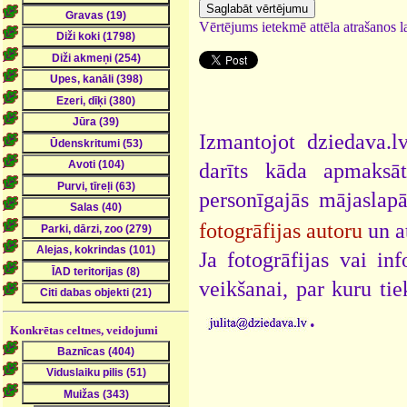
Vērtējums ietekmē attēla atrašanos la
Izmantojot dziedava.lv
darīts kāda apmaksāt
personīgajās mājaslap
fotogrāfijas autoru
un a
Ja fotogrāfijas vai i
veikšanai, par kuru ti
.
Konkrētas celtnes, veidojumi