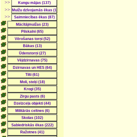
>>
>>
>>