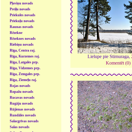
Pļaviņu novads
Preiļu novads
Priekules novads
Priekuļu novads
Raunas novads
Rēzekne
Rēzeknes novads
Riebiņu novads
Rīga, Centra raj.
Lielupe pie Stirnuraga,
Rīga, Kurzemes raj.
Rīga, Latgales prp.
Komentēt (0)
Rīga, Vidzemes prp.
Rīga, Zemgales prp.
Rīga, Ziemeļu raj.
Rojas novads
Ropažu novads
Rucavas novads
Rugāju novads
Rūjienas novads
Rundāles novads
Salacgrīvas novads
Salas novads