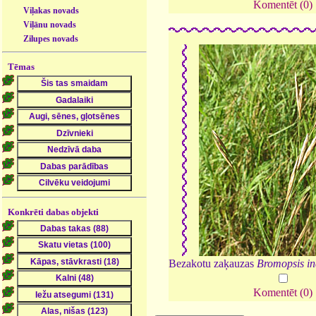
Komentēt (0)
Viļakas novads
Viļānu novads
Zilupes novads
Tēmas
Konkrēti dabas objekti
Bezakotu zaķauzas
Bromopsis in
Komentēt (0)