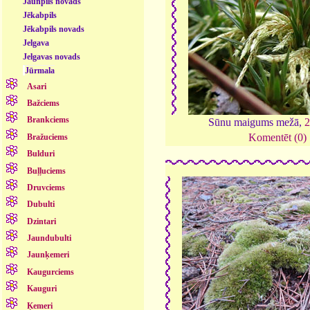
Jaunpils novads
Jēkabpils
Jēkabpils novads
Jelgava
Jelgavas novads
Jūrmala
Asari
Bažciems
Brankciems
Sūnu maigums mežā,
Komentēt (0)
Bražuciems
Bulduri
Buļļuciems
Druvciems
Dubulti
Dzintari
Jaundubulti
Jaunķemeri
Kaugurciems
Kauguri
Ķemeri