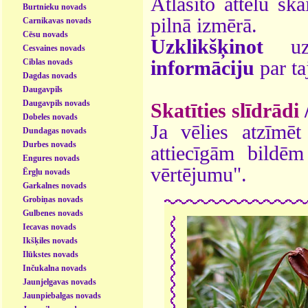
Atlasīto attēlu ska
Burtnieku novads
pilnā izmērā.
Carnikavas novads
Cēsu novads
Uzklikšķinot
uz 
Cesvaines novads
Ciblas novads
informāciju
par ta
Dagdas novads
Daugavpils
Daugavpils novads
Skatīties slīdrādi
Dobeles novads
Ja vēlies atzīmēt 
Dundagas novads
Durbes novads
attiecīgām bildē
Engures novads
vērtējumu".
Ērgļu novads
Garkalnes novads
Grobiņas novads
Gulbenes novads
Iecavas novads
Ikšķiles novads
Ilūkstes novads
Inčukalna novads
Jaunjelgavas novads
Jaunpiebalgas novads