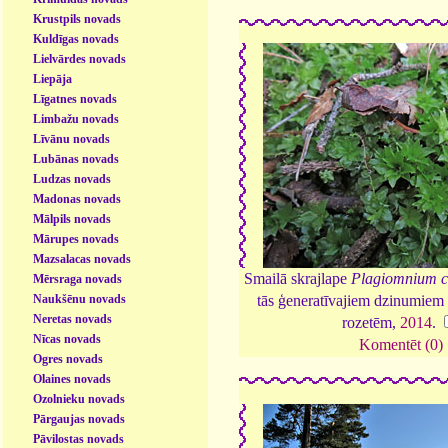
Krustpils novads
Kuldīgas novads
Lielvārdes novads
Liepāja
Līgatnes novads
Limbažu novads
Līvānu novads
Lubānas novads
Ludzas novads
Madonas novads
Mālpils novads
Mārupes novads
Mazsalacas novads
Smailā skrajlape
Plagiomnium c
Mērsraga novads
Naukšēnu novads
tās ģeneratīvajiem dzinumiem 
Neretas novads
rozetēm,
2014
.
Nīcas novads
Komentēt (0)
Ogres novads
Olaines novads
Ozolnieku novads
Pārgaujas novads
Pāvilostas novads