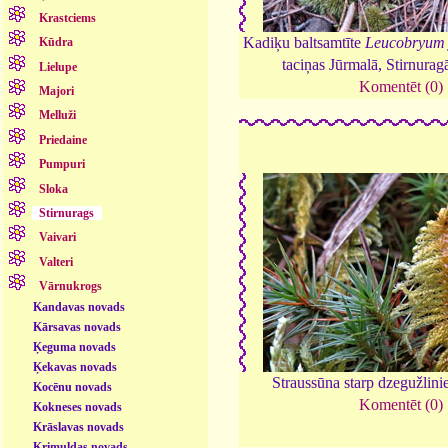
Krastciems
Kadiķu baltsamtīte
Leucobryum 
Kūdra
taciņas Jūrmalā, Stirnurag
Lielupe
Komentēt (0)
Majori
Melluži
Priedaine
Pumpuri
Sloka
Stirnurags
Vaivari
Valteri
Vārnukrogs
Kandavas novads
Kārsavas novads
Ķeguma novads
Ķekavas novads
Straussūna starp dzegužlin
Kocēnu novads
Komentēt (0)
Kokneses novads
Krāslavas novads
Krimuldas novads