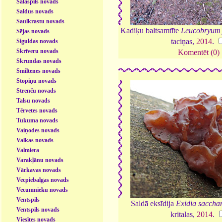
Salaspils novads
Saldus novads
Saulkrastu novads
Kadiķu baltsamtīte
Leucobryum 
Sējas novads
taciņas,
2014
.
Siguldas novads
Skrīveru novads
Komentēt (0)
Skrundas novads
Smiltenes novads
Stopiņu novads
Strenču novads
Talsu novads
Tērvetes novads
Tukuma novads
Vaiņodes novads
Valkas novads
Valmiera
Varakļānu novads
Vārkavas novads
Vecpiebalgas novads
Vecumnieku novads
Ventspils
Saldā eksīdija
Exidia saccha
Ventspils novads
kritalas,
2014
.
Viesītes novads