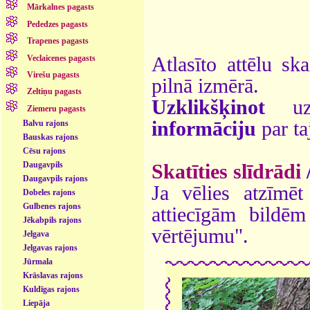
Mārkalnes pagasts
Pededzes pagasts
Trapenes pagasts
Veclaicenes pagasts
Atlasīto attēlu sk
Virešu pagasts
pilnā izmērā.
Zeltiņu pagasts
Uzklikšķinot
uz 
Ziemeru pagasts
informāciju
par ta
Balvu rajons
Bauskas rajons
Cēsu rajons
Daugavpils
Skatīties slīdrādi
Daugavpils rajons
Ja vēlies atzīmēt 
Dobeles rajons
Gulbenes rajons
attiecīgām bildē
Jēkabpils rajons
vērtējumu".
Jelgava
Jelgavas rajons
Jūrmala
Krāslavas rajons
Kuldīgas rajons
Liepāja