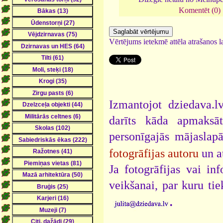
Komentēt (0)
Vērtējums ietekmē attēla atrašanos la
Izmantojot dziedava.lv
darīts kāda apmaksāt
personīgajās mājaslap
fotogrāfijas autoru
un a
Ja fotogrāfijas vai i
veikšanai, par kuru ti
.