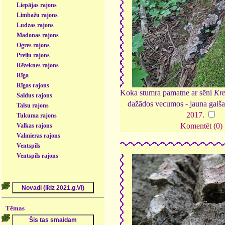
Liepājas rajons
Limbažu rajons
Ludzas rajons
Madonas rajons
Ogres rajons
Preiļu rajons
Rēzeknes rajons
Rīga
Rīgas rajons
Koka stumra pamatne ar sēni
Kre
Saldus rajons
dažādos vecumos - jauna gaiša
Talsu rajons
2017
.
Tukuma rajons
Komentēt (0)
Valkas rajons
Valmieras rajons
Ventspils
Ventspils rajons
Tēmas