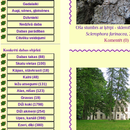
Oša stumbrs ar ķērpi - sklerof
Sclerophora farinacea
,
Komentēt (0)
Konkrēti dabas objekti