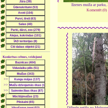
Ilzenes muiža ar parku,
Komentēt (0)
Konkrētas celtnes, veidojumi
>>
>>
>>
Dižegle netālu no Melnup