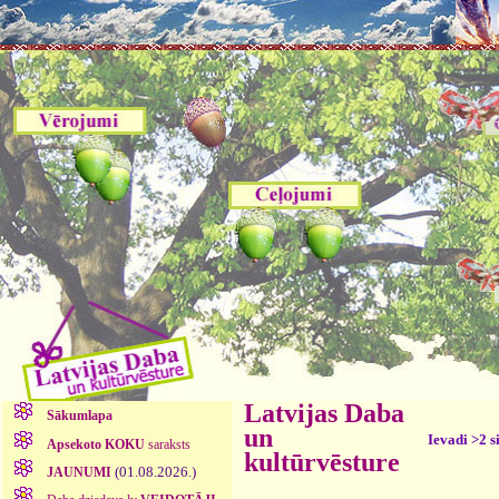
Latvijas Daba
Sākumlapa
un
Ievadi >2 s
Apsekoto KOKU
saraksts
kultūrvēsture
(01.08.2026.)
JAUNUMI