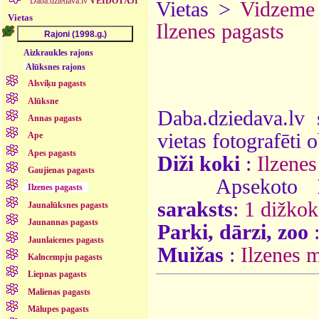
Daba.dziedava.lv
VEIDOTĀJI
Vietas >
Vidzeme
Vietas
Ilzenes pagasts
Aizkraukles rajons
Alūksnes rajons
Alsviķu pagasts
Alūksne
Daba.dziedava.lv 
Annas pagasts
vietas fotografēti o
Ape
Apes pagasts
Diži koki
:
Ilzenes
Gaujienas pagasts
Apsekoto
Ilzenes pagasts
saraksts
:
1 dižkok
Jaunalūksnes pagasts
Jaunannas pagasts
Parki, dārzi, zoo
Jaunlaicenes pagasts
Muižas
:
Ilzenes 
Kalncempju pagasts
Liepnas pagasts
Malienas pagasts
Mālupes pagasts