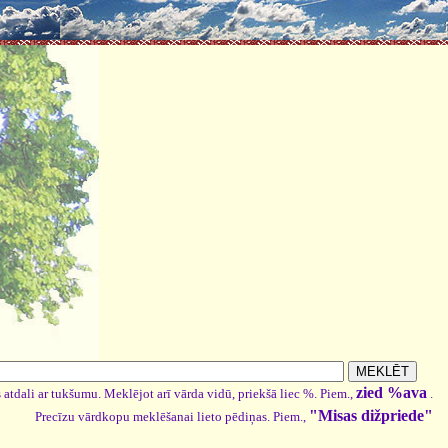
zied %ava
 atdali ar tukšumu. Meklējot arī vārda vidū, priekšā liec %. Piem.,
.
"Misas dižpriede"
Precīzu vārdkopu meklēšanai lieto pēdiņas. Piem.,