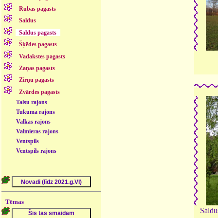
Rubas pagasts
Saldus
Saldus pagasts
Šķēdes pagasts
Vadakstes pagasts
Zaņas pagasts
Zirņu pagasts
Zvārdes pagasts
Talsu rajons
Tukuma rajons
Valkas rajons
Valmieras rajons
Ventspils
Ventspils rajons
Tēmas
Saldus