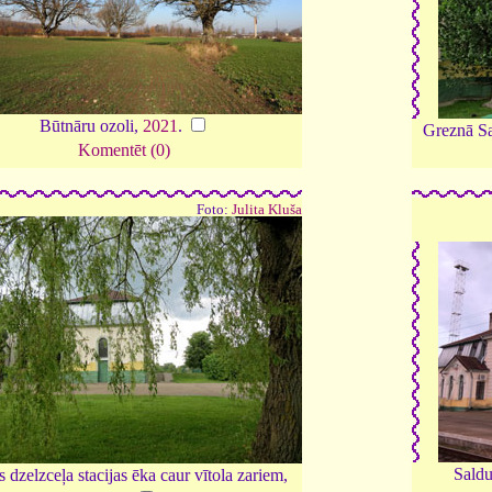
Būtnāru ozoli,
2021
.
Greznā Sal
Komentēt (0)
Foto:
Julita Kluša
Saldu
 dzelzceļa stacijas ēka caur vītola zariem,