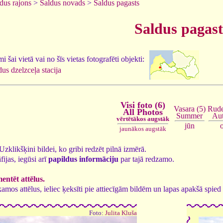
dus rajons
>
Saldus novads
>
Saldus pagasts
Saldus pagast
 šai vietā vai no šīs vietas fotografēti objekti:
dus dzelzceļa stacija
Visi foto (6)
Vasara (5)
Rude
All Photos
Summer
Au
vērtētākos augstāk
jūn
jaunākos augstāk
. Uzklikšķini bildei, ko gribi redzēt pilnā izmērā.
fijas, iegūsi arī
papildus informāciju
par tajā redzamo.
ntēt attēlus.
tīkamos attēlus, ieliec ķeksīti pie attiecīgām bildēm un lapas apakšā spi
Foto:
Julita Kluša