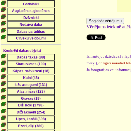
Vērtējums ietekmē attēla
Konkrēti dabas objekti
Izmantojot dziedava.lv lapā
mērķi),
obligāti norādiet fot
Ja fotogrāfijas vai informā