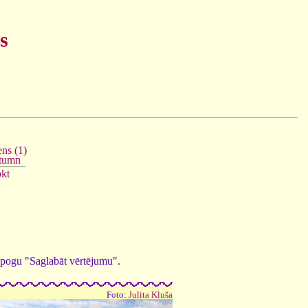
s
ns (1)
tumn
okt
ed pogu "Saglabāt vērtējumu".
Foto:
Julita Kluša