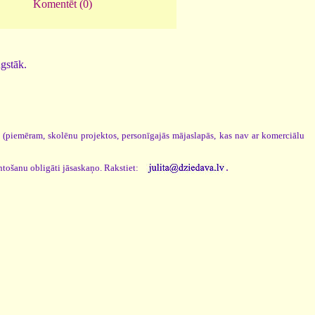
Komentēt (0)
ugstāk.
s (piemēram, skolēnu projektos, personīgajās mājaslapās, kas nav ar komerciālu
.
ntošanu obligāti jāsaskaņo. Rakstiet: