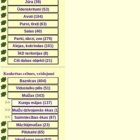
Konkrētas celtnes, veidojumi
>>
>>
>>