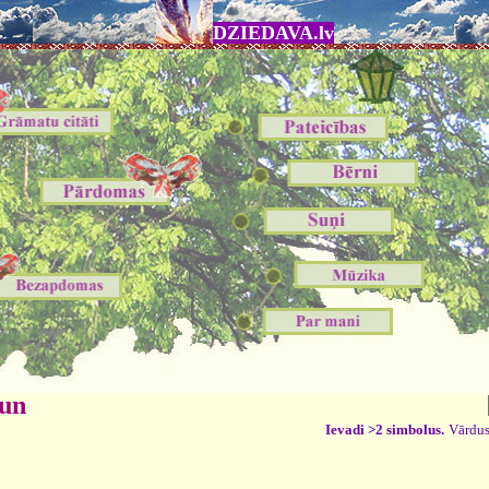
DZIEDAVA.lv
 un
Ievadi >2 simbolus.
Vārdus