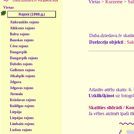
Daba.dziedava.lv
VEIDOTĀJI
Vietas >
Kurzeme
>
Sal
Vietas
Aizkraukles rajons
Alūksnes rajons
Balvu rajons
Daba.dziedava.lv skatāmi
Bauskas rajons
Dzelzceļa objekti
:
Sal
Cēsu rajons
Daugavpils
Daugavpils rajons
Dobeles rajons
Gulbenes rajons
Jēkabpils rajons
Jelgava
Jelgavas rajons
Atlasīto attēlu skaits: 6
Jūrmala
Uzklikšķinot
uz fotogrā
Krāslavas rajons
Kuldīgas rajons
Skatīties slīdrādi
/
Kome
Liepāja
Ja vēlies atzīmēt īpaši 
Liepājas rajons
Limbažu rajons
Ludzas rajons