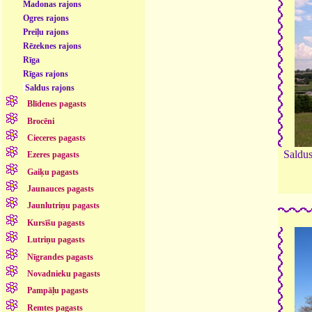
Madonas rajons
Ogres rajons
Preiļu rajons
Rēzeknes rajons
Rīga
Rīgas rajons
Saldus rajons
Blīdenes pagasts
Brocēni
Cieceres pagasts
Saldus
Ezeres pagasts
Gaiķu pagasts
Jaunauces pagasts
Jaunlutriņu pagasts
Kursīšu pagasts
Lutriņu pagasts
Nīgrandes pagasts
Novadnieku pagasts
Pampāļu pagasts
Remtes pagasts