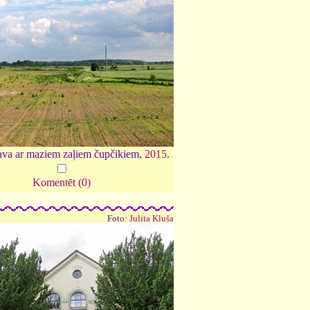
ava ar maziem zaļiem čupčikiem,
2015
.
Komentēt (0)
Foto:
Julita Kluša