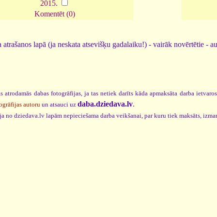
2015
.
Komentēt (0)
 atrašanos lapā (ja neskata atsevišķu gadalaiku!) - vairāk novērtētie - a
s atrodamās dabas fotogrāfijas, ja tas netiek darīts kāda apmaksāta darba ietvaro
daba.dziedava.lv
.
ogrāfijas autoru
un atsauci uz
cija no dziedava.lv lapām nepieciešama darba veikšanai, par kuru tiek maksāts, izma