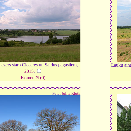
 ezers starp Cieceres un Saldus pagastiem,
Lauku ain
2015
.
Komentēt (0)
Foto:
Julita Kluša