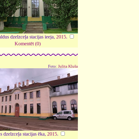
dus dzelzceļa stacijas ieeja,
2015
.
Komentēt (0)
Foto:
Julita Kluša
s dzelzceļa stacijas ēka,
2015
.