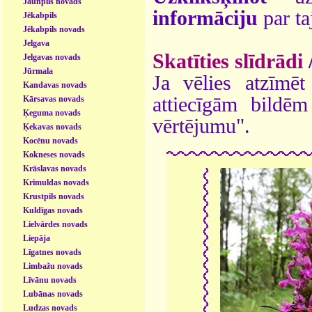
Jaunpils novads
informāciju
par ta
Jēkabpils
Jēkabpils novads
Jelgava
Skatīties slīdrādi
Jelgavas novads
Jūrmala
Ja vēlies atzīmēt 
Kandavas novads
attiecīgām bildē
Kārsavas novads
Ķeguma novads
vērtējumu".
Ķekavas novads
Kocēnu novads
Kokneses novads
Krāslavas novads
Krimuldas novads
Krustpils novads
Kuldīgas novads
Lielvārdes novads
Liepāja
Līgatnes novads
Limbažu novads
Līvānu novads
Lubānas novads
Ludzas novads