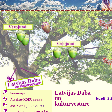
Latvijas Daba
Sākumlapa
un
Ievadi >2 s
Apsekoto KOKU
saraksts
kultūrvēsture
(01.08.2026.)
JAUNUMI