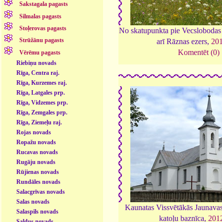
Sakstagala pagasts
Silmalas pagasts
Stoļerovas pagasts
No skatupunkta pie Vecslobodas 
Strūžānu pagasts
arī Rāznas ezers,
20
Komentēt (0)
Vērēmu pagasts
Riebiņu novads
Rīga, Centra raj.
Rīga, Kurzemes raj.
Rīga, Latgales prp.
Rīga, Vidzemes prp.
Rīga, Zemgales prp.
Rīga, Ziemeļu raj.
Rojas novads
Ropažu novads
Rucavas novads
Rugāju novads
Rūjienas novads
Rundāles novads
Salacgrīvas novads
Salas novads
Kaunatas Vissvētākās Jaunava
Salaspils novads
katoļu baznīca,
201
Saldus novads