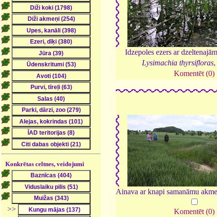
Idzepoles ezers ar dzeltenajā
Lysimachia thyrsifloras
Komentēt (0)
Konkrētas celtnes, veidojumi
Ainava ar knapi samanāmu akme
>>
Komentēt (0)