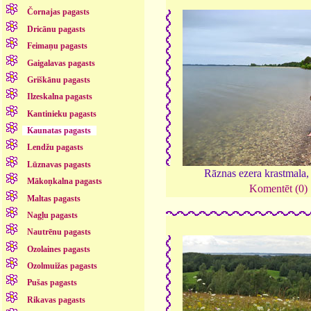
Čornajas pagasts
Dricānu pagasts
Feimaņu pagasts
Gaigalavas pagasts
Griškānu pagasts
Ilzeskalna pagasts
Kantinieku pagasts
Kaunatas pagasts
Lendžu pagasts
Lūznavas pagasts
Rāznas ezera krastmala
Mākoņkalna pagasts
Komentēt (0)
Maltas pagasts
Nagļu pagasts
Nautrēnu pagasts
Ozolaines pagasts
Ozolmuižas pagasts
Pušas pagasts
Rikavas pagasts