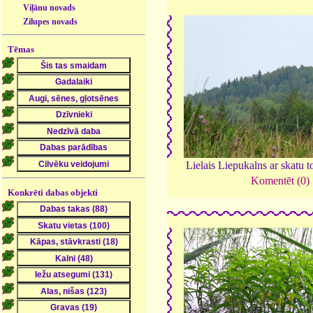
Viļānu novads
Zilupes novads
Tēmas
Lielais Liepukalns ar skatu t
Komentēt (0)
Konkrēti dabas objekti