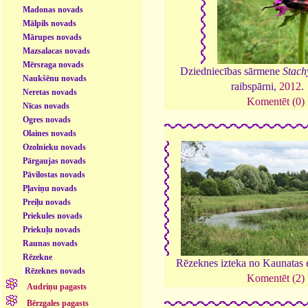
Madonas novads
Mālpils novads
Mārupes novads
Mazsalacas novads
Mērsraga novads
Dziedniecības sārmene
Stachy
Naukšēnu novads
raibspārni,
2012
.
Neretas novads
Komentēt (0)
Nīcas novads
Ogres novads
Olaines novads
Ozolnieku novads
Pārgaujas novads
Pāvilostas novads
Pļaviņu novads
Preiļu novads
Priekules novads
Priekuļu novads
Raunas novads
Rēzekne
Rēzeknes izteka no Kaunatas 
Rēzeknes novads
Komentēt (2)
Audriņu pagasts
Bērzgales pagasts