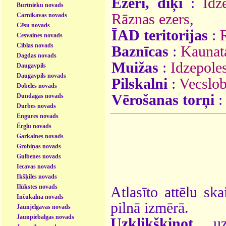
Ezeri, dīķi
:
Idz
Burtnieku novads
Rāznas ezers
,
Carnikavas novads
Cēsu novads
ĪAD teritorijas
:
Cesvaines novads
Ciblas novads
Baznīcas
:
Kaunat
Dagdas novads
Muižas
:
Idzepole
Daugavpils
Daugavpils novads
Pilskalni
:
Vecslob
Dobeles novads
Vērošanas torņi
Dundagas novads
Durbes novads
Engures novads
Ērgļu novads
Garkalnes novads
Grobiņas novads
Gulbenes novads
Iecavas novads
Ikšķiles novads
Ilūkstes novads
Atlasīto attēlu ska
Inčukalna novads
pilnā izmērā.
Jaunjelgavas novads
Jaunpiebalgas novads
Uzklikšķinot
uz 