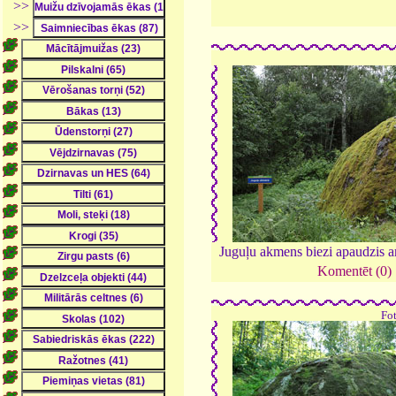
>>
>>
Juguļu akmens biezi apaudzis a
Komentēt (0)
Fo