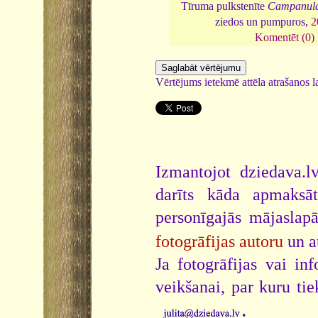
Tīruma pulkstenīte
Campanula
ziedos un pumpuros,
2
Komentēt (0)
Vērtējums ietekmē attēla atrašanos la
Izmantojot dziedava.lv
darīts kāda apmaksāt
personīgajās mājaslap
fotogrāfijas autoru
un a
Ja fotogrāfijas vai i
veikšanai, par kuru ti
.