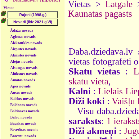
Daba.dziedava.lv
VEIDOTĀJI
Vietas >
Latgale
Vietas
Kaunatas pagasts
Ādažu novads
Aglonas novads
Aizkraukles novads
Daba.dziedava.lv 
Aizputes novads
Aknīstes novads
vietas fotografēti o
Alojas novads
Alsungas novads
Skatu vietas
:
L
Alūksnes novads
skatu vieta
,
Amatas novads
Apes novads
Kalni
:
Lielais Li
Auces novads
Diži koki
:
Vaišļu 
Babītes novads
Baldones novads
Visu daba.dzieda
Baltinavas novads
Balvu novads
saraksts
:
1 ierakst
Bauskas novads
Diži akmeņi
:
Jug
Beverīnas novads
Brocēnu novads