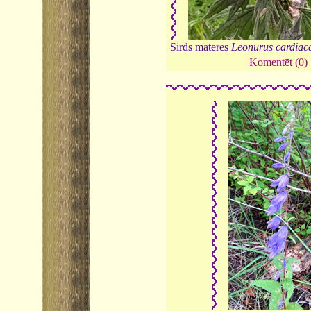
Sirds māteres
Leonurus cardiac
Komentēt (0)