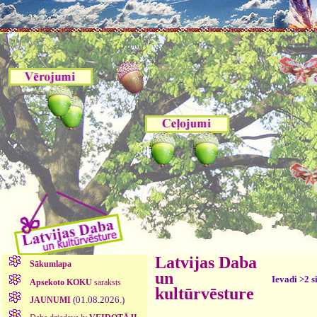
Latvijas Daba
Sākumlapa
un
Ievadi >2 s
Apsekoto KOKU
saraksts
kultūrvēsture
(01.08.2026.)
JAUNUMI