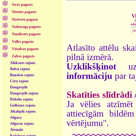
Seces pagasts
Sērenes pagasts
Vi
Skrīveru pagasts
vēr
Staburaga pagasts
ja
Sunākstes pagasts
Valles pagasts
Atlasīto attēlu ska
Vietalvas pagasts
pilnā izmērā.
Zalves pagasts
Alūksnes rajons
Uzklikšķinot
uz 
Balvu rajons
informāciju
par ta
Bauskas rajons
Cēsu rajons
Daugavpils
Skatīties slīdrādi
Daugavpils rajons
Dobeles rajons
Ja vēlies atzīmēt 
Gulbenes rajons
attiecīgām bildē
Jēkabpils rajons
Jelgava
vērtējumu".
Jelgavas rajons
Jūrmala
Krāslavas rajons