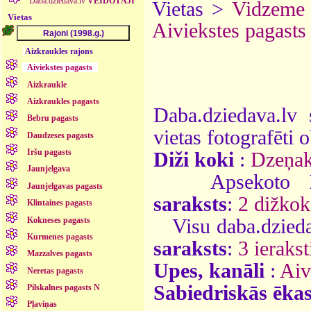
Daba.dziedava.lv
VEIDOTĀJI
Vietas >
Vidzeme
Vietas
Aiviekstes pagasts
Aizkraukles rajons
Aiviekstes pagasts
Aizkraukle
Aizkraukles pagasts
Daba.dziedava.lv 
Bebru pagasts
vietas fotografēti o
Daudzeses pagasts
Iršu pagasts
Diži koki
:
Dzeņak
Jaunjelgava
Apsekoto
Jaunjelgavas pagasts
saraksts
:
2 dižkok
Klintaines pagasts
Kokneses pagasts
Visu daba.dzieda
Kurmenes pagasts
saraksts
:
3 ierakst
Mazzalves pagasts
Upes, kanāli
:
Aiv
Neretas pagasts
Sabiedriskās ēka
Pilskalnes pagasts N
Pļaviņas