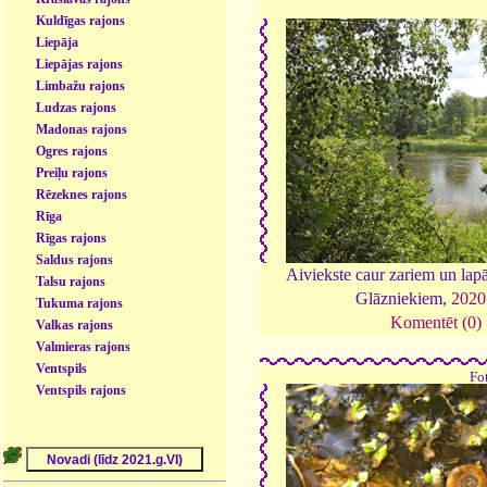
Kuldīgas rajons
Liepāja
Liepājas rajons
Limbažu rajons
Ludzas rajons
Madonas rajons
Ogres rajons
Preiļu rajons
Rēzeknes rajons
Rīga
Rīgas rajons
Saldus rajons
Aiviekste caur zariem un lap
Talsu rajons
Glāzniekiem,
2020
Tukuma rajons
Komentēt (0)
Valkas rajons
Valmieras rajons
Ventspils
Fo
Ventspils rajons