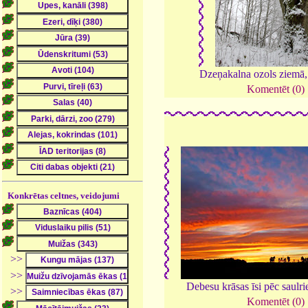
Dzeņakalna ozols ziemā
Komentēt (0)
Konkrētas celtnes, veidojumi
>>
>>
Debesu krāsas īsi pēc saulri
>>
Komentēt (0)