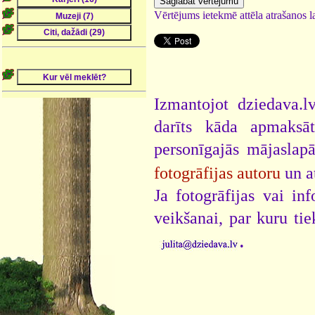
Vērtējums ietekmē attēla atrašanos la
Izmantojot dziedava.lv
darīts kāda apmaksāt
personīgajās mājaslap
fotogrāfijas autoru
un a
Ja fotogrāfijas vai i
veikšanai, par kuru ti
.