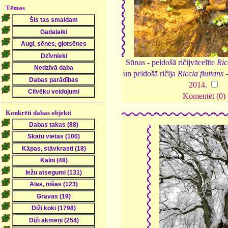
Tēmas
Sūnas - peldošā ričijvācelīte
Ric
un peldošā ričija
Riccia fluitans
-
2014
.
Komentēt (0)
Konkrēti dabas objekti