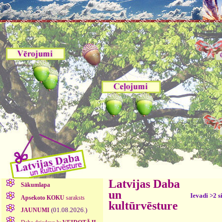
Latvijas Daba
Sākumlapa
un
Ievadi >2 s
Apsekoto KOKU
saraksts
kultūrvēsture
(01.08.2026.)
JAUNUMI