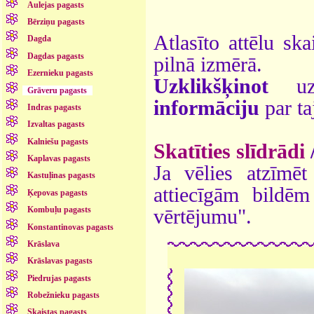
Aulejas pagasts
Bērziņu pagasts
Atlasīto attēlu ska
Dagda
Dagdas pagasts
pilnā izmērā.
Ezernieku pagasts
Uzklikšķinot
uz 
Grāveru pagasts
informāciju
par ta
Indras pagasts
Izvaltas pagasts
Kalniešu pagasts
Skatīties slīdrādi
Kaplavas pagasts
Ja vēlies atzīmēt 
Kastuļinas pagasts
attiecīgām bildē
Ķepovas pagasts
Kombuļu pagasts
vērtējumu".
Konstantinovas pagasts
Krāslava
Krāslavas pagasts
Piedrujas pagasts
Robežnieku pagasts
Skaistas pagasts