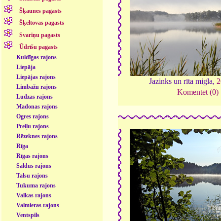
Šķaunes pagasts
Šķeltovas pagasts
Svariņu pagasts
Ūdrīšu pagasts
Kuldīgas rajons
Liepāja
Liepājas rajons
Jazinks un rīta migla,
2
Limbažu rajons
Komentēt (0)
Ludzas rajons
Madonas rajons
Ogres rajons
Preiļu rajons
Rēzeknes rajons
Rīga
Rīgas rajons
Saldus rajons
Talsu rajons
Tukuma rajons
Valkas rajons
Valmieras rajons
Ventspils