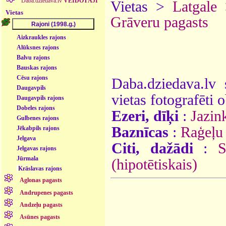
Daba.dziedava.lv
VEIDOTĀJI
Vietas >
Latgale
Vietas
Grāveru pagasts
Aizkraukles rajons
Alūksnes rajons
Balvu rajons
Bauskas rajons
Cēsu rajons
Daba.dziedava.lv 
Daugavpils
vietas fotografēti o
Daugavpils rajons
Dobeles rajons
Ezeri, dīķi
:
Jazin
Gulbenes rajons
Baznīcas
:
Raģeļu
Jēkabpils rajons
Jelgava
Citi, dažādi
:
S
Jelgavas rajons
Jūrmala
(hipotētiskais)
Krāslavas rajons
Aglonas pagasts
Andrupenes pagasts
Andzeļu pagasts
Asūnes pagasts