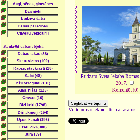
Konkrēti dabas objekti
Rudzātu Svētā Jēkaba Romas 
2017
.
Komentēt (0)
Vērtējums ietekmē attēla atrašanos la