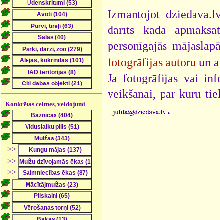
Izmantojot dziedava.lv
darīts kāda apmaksāt
personīgajās mājaslap
fotogrāfijas autoru
un a
Ja fotogrāfijas vai i
veikšanai, par kuru ti
Konkrētas celtnes, veidojumi
.
>>
>>
>>