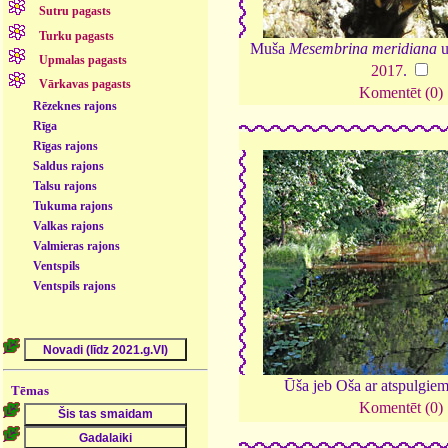
Sutru pagasts
Turku pagasts
Muša
Mesembrina meridiana
u
Upmalas pagasts
2017
.
Vārkavas pagasts
Komentēt (0)
Rēzeknes rajons
Rīga
Rīgas rajons
Saldus rajons
Talsu rajons
Tukuma rajons
Valkas rajons
Valmieras rajons
Ventspils
Ventspils rajons
Ūša jeb Oša ar atspulgie
Tēmas
Komentēt (0)