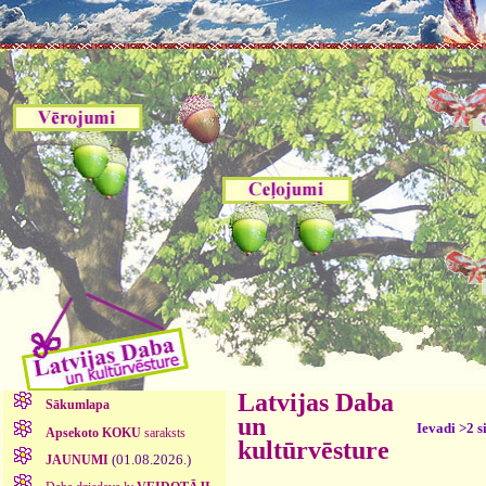
Latvijas Daba
Sākumlapa
un
Ievadi >2 s
Apsekoto KOKU
saraksts
kultūrvēsture
(01.08.2026.)
JAUNUMI