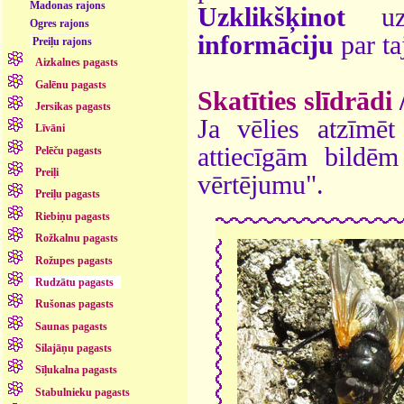
Madonas rajons
Uzklikšķinot
uz 
Ogres rajons
informāciju
par ta
Preiļu rajons
Aizkalnes pagasts
Galēnu pagasts
Skatīties slīdrādi
Jersikas pagasts
Ja vēlies atzīmēt 
Līvāni
attiecīgām bildē
Pelēču pagasts
Preiļi
vērtējumu".
Preiļu pagasts
Riebiņu pagasts
Rožkalnu pagasts
Rožupes pagasts
Rudzātu pagasts
Rušonas pagasts
Saunas pagasts
Silajāņu pagasts
Sīļukalna pagasts
Stabulnieku pagasts