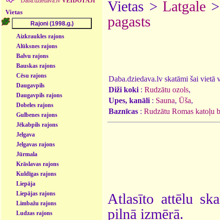
Daba.dziedava.lv
VEIDOTĀJI
Vietas >
Latgale
Vietas
pagasts
Aizkraukles rajons
Alūksnes rajons
Balvu rajons
Bauskas rajons
Cēsu rajons
Daba.dziedava.lv skatāmi šai vietā va
Daugavpils
Diži koki
:
Rudzātu ozols
,
Daugavpils rajons
Upes, kanāli
:
Sauna
,
Ūša
,
Dobeles rajons
Baznīcas
:
Rudzātu Romas katoļu b
Gulbenes rajons
Jēkabpils rajons
Jelgava
Jelgavas rajons
Jūrmala
Krāslavas rajons
Kuldīgas rajons
Liepāja
Liepājas rajons
Atlasīto attēlu sk
Limbažu rajons
pilnā izmērā.
Ludzas rajons