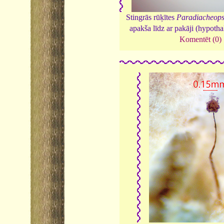
Stingrās rūķītes
Paradiacheopsi
apakša līdz ar pakāji (hypotha
Komentēt (0)