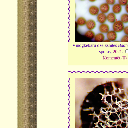
Vīnogķekaru dzelksnītes
Badha
sporas,
2021
.
Komentēt (0)