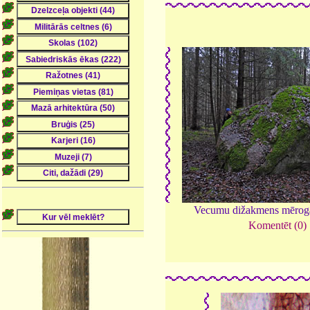
Vecumu dižakmens mērog
Komentēt (0)