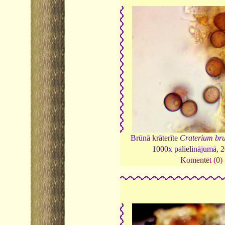
Brūnā krāterīte
Craterium b
1000x palielinājumā,
2
Komentēt (0)