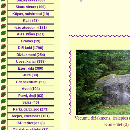
Vecumu dižakmens, ieslēpies
Komentēt (0)