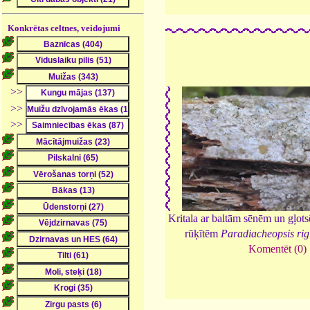
Konkrētas celtnes, veidojumi
>>
>>
>>
Kritala ar baltām sēnēm un gļot
rūķītēm
Paradiacheopsis rig
Komentēt (0)