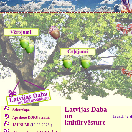
Latvijas Daba
Sākumlapa
un
Ievadi >2 s
Apsekoto KOKU
saraksts
kultūrvēsture
(10.08.2026.)
JAUNUMI