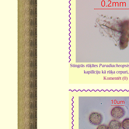
Stingrās rūķītes
Paradiacheopsis
kapilīciju kā rūķa cepuri
Komentēt (0)