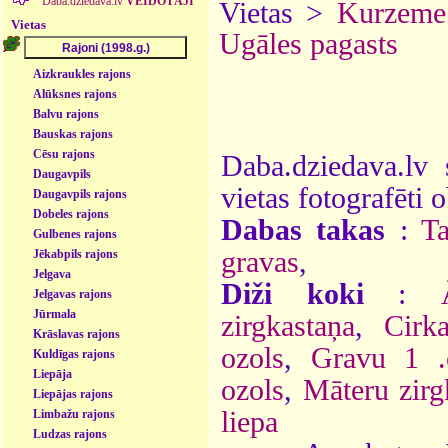
Daba.dziedava.lv
VEIDOTĀJI
Vietas >
Kurzeme
Vietas
Ugāles pagasts
Aizkraukles rajons
Alūksnes rajons
Balvu rajons
Bauskas rajons
Cēsu rajons
Daba.dziedava.lv 
Daugavpils
vietas fotografēti o
Daugavpils rajons
Dobeles rajons
Dabas takas
:
Ta
Gulbenes rajons
gravas
,
Jēkabpils rajons
Jelgava
Diži koki
:
Jelgavas rajons
Jūrmala
zirgkastaņa
,
Cirk
Krāslavas rajons
ozols
,
Gravu 1 .
Kuldīgas rajons
Liepāja
ozols
,
Māteru zirg
Liepājas rajons
liepa
Limbažu rajons
Ludzas rajons