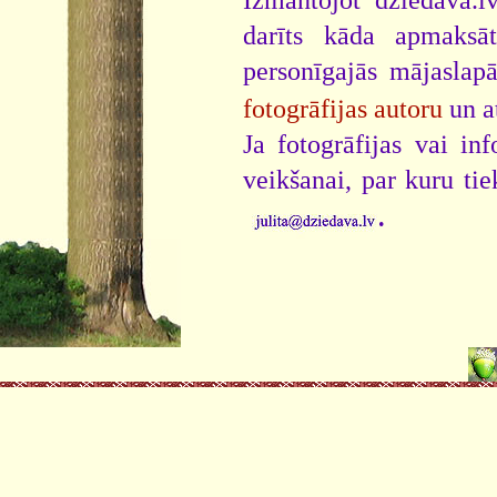
darīts kāda apmaksāt
personīgajās mājaslap
fotogrāfijas autoru
un a
Ja fotogrāfijas vai i
veikšanai, par kuru ti
.