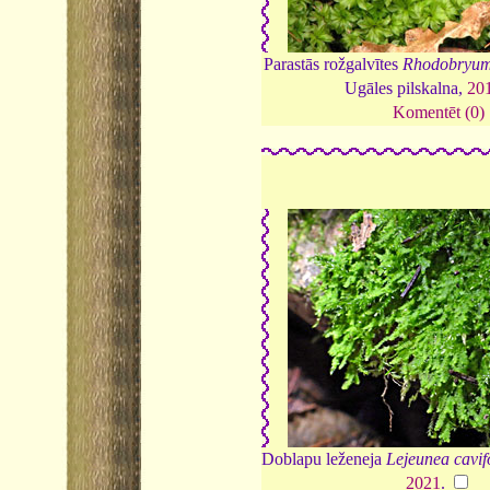
Parastās rožgalvītes
Rhodobryum
Ugāles pilskalna,
20
Komentēt (0)
Doblapu leženeja
Lejeunea cavif
2021
.