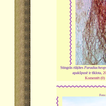
Stingrās rūķītes
Paradiacheops
apakšpusē ir tīklota,
2
Komentēt (0)
Foto