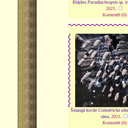
Rūķītes
Paradiacheopsis sp.
ir
2021
.
Komentēt (0)
Šmaugā kocīte
Comatricha alt
sāna,
2021
.
Komentēt (0)