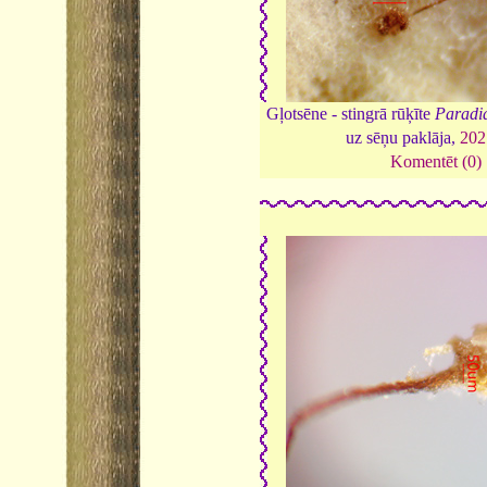
Gļotsēne - stingrā rūķīte
Paradia
uz sēņu paklāja,
202
Komentēt (0)