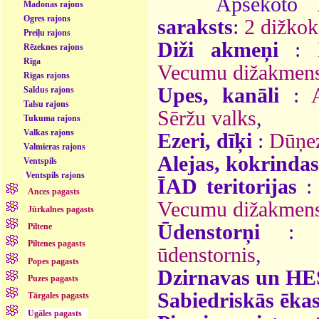
Apsekoto
Madonas rajons
Ogres rajons
saraksts
:
2 dižkok
Preiļu rajons
Diži akmeņi
:
Rēzeknes rajons
Rīga
Vecumu dižakmen
Rīgas rajons
Upes, kanāli
:
Saldus rajons
Talsu rajons
Sēržu valks
,
Tukuma rajons
Valkas rajons
Ezeri, dīķi
:
Dūņe
Valmieras rajons
Alejas, kokrindas
Ventspils
Ventspils rajons
ĪAD teritorijas
Ances pagasts
Vecumu dižakmens:
Jūrkalnes pagasts
Ūdenstorņi
Piltene
Piltenes pagasts
ūdenstornis
,
Popes pagasts
Dzirnavas un HE
Puzes pagasts
Sabiedriskās ēka
Tārgales pagasts
Ugāles pagasts