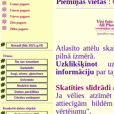
Piemiņas vietas
:
Usmas pagasts
Užavas pagasts
Vārves pagasts
Visi foto
Ziru pagasts
All Pho
vērtētākos a
Zlēku pagasts
jaunākos au
Atlasīto attēlu ska
pilnā izmērā.
Tēmas
Uzklikšķinot
uz 
informāciju
par ta
Skatīties slīdrādi
Ja vēlies atzīmēt 
attiecīgām bildē
Konkrēti dabas objekti
vērtējumu".