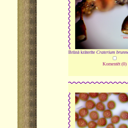
Brūnā krāterīte
Craterium brun
Komentēt (0)