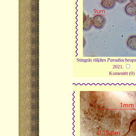
Stingrās rūķītes
Paradiacheopsi
2021
.
Komentēt (0)