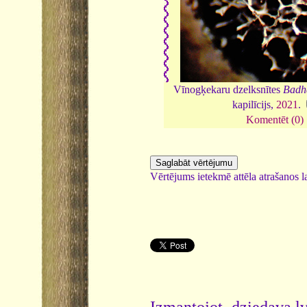
Vīnogķekaru dzelksnītes
Badha
kapilīcijs,
2021
.
Komentēt (0)
Vērtējums ietekmē attēla atrašanos la
Izmantojot dziedava.lv