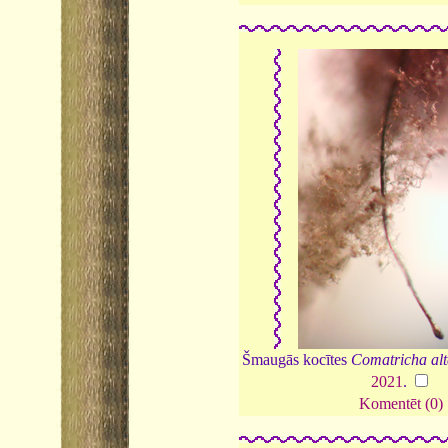
Šmaugās kocītes
Comatricha al
2021
.
Komentēt (0)