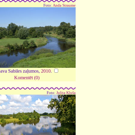
Foto:
Anda Straume
ava Sabiles zaļumos,
2010
.
Komentēt (0)
Foto:
Julita Kluša