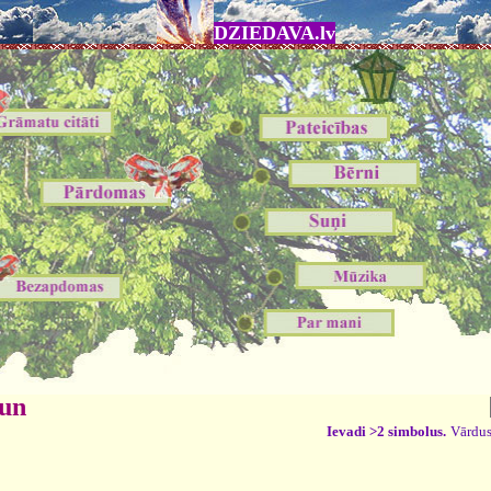
DZIEDAVA.lv
 un
Ievadi >2 simbolus.
Vārdus