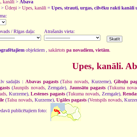
, kanāli
>
Abava
>
Ūdeņi
>
Upes, kanāli
=
Upes, strauti, urgas, cilvēku rakti kanāli 
uma:
vads / Rīgas daļa:
Atrašanās vieta:
tografētajiem
objektiem ,
sakārtots
pa novadiem, vietām
.
Upes, kanāli. A
lv sadaļās :
Abavas pagasts
(
Talsu novads
, Kurzeme),
Ģibuļu pag
gasts
(
Jaunpils novads
, Zemgale),
Jaunsātu pagasts
(
Tukuma nova
ads
, Kurzeme),
Lestenes pagasts
(
Tukuma novads
, Zemgale),
Rendas
le
(
Talsu novads
, Kurzeme),
Ugāles pagasts
(
Ventspils novads
, Kurz
davā publicētajiem foto: