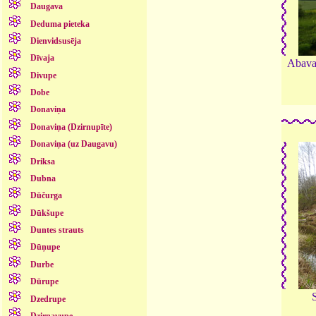
Daugava
Deduma pieteka
Dienvidsusēja
Dīvaja
Abava
Divupe
Dobe
Donaviņa
Donaviņa (Dzirnupīte)
Donaviņa (uz Daugavu)
Driksa
Dubna
Dūčurga
Dūkšupe
Duntes strauts
Dūņupe
Durbe
Dūrupe
Dzedrupe
Dzirnavupe