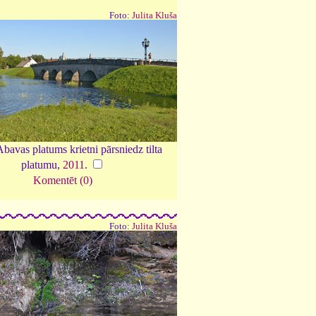
Foto:
Julita Kluša
bavas platums krietni pārsniedz tilta
platumu,
2011
.
Komentēt (0)
Foto:
Julita Kluša