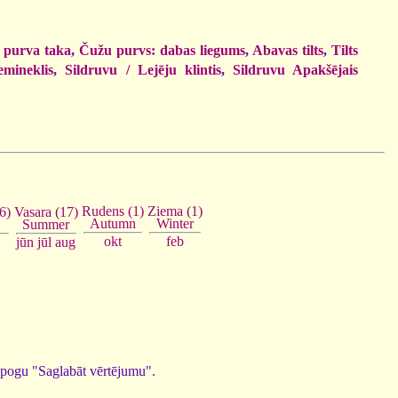
 purva taka
,
Čužu purvs: dabas liegums
,
Abavas tilts
,
Tilts
emineklis
,
Sildruvu / Lejēju klintis
,
Sildruvu Apakšējais
Ziema (1)
Rudens (1)
Vasara (17)
6)
Winter
Autumn
Summer
feb
okt
jūn
jūl
aug
ed pogu "Saglabāt vērtējumu".