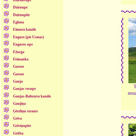
Dzirnupe
Dzirnupīte
Eglona
Eimura kanāls
Engure (pie Usmas)
Engures upe
Ežurga
Feimanka
Garoze
Garoze
Gauja
T
Gaujas vecupe
neu
Gaujas-Baltezera kanāls
Gaujiņa
Ģērdiņu strauts
Grīva
Grīviņupīte
Grūba