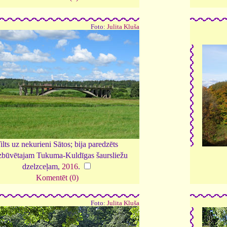
Foto:
Julita Kluša
ilts uz nekurieni Sātos; bija paredzēts
zbūvētajam Tukuma-Kuldīgas šaursliežu
dzelzceļam,
2016
.
Komentēt (0)
Foto:
Julita Kluša