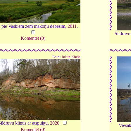
 pie Vaskiem zem mākoņu debesīm,
2011
.
Sildruvu
Komentēt (0)
Foto:
Julita Kluša
Sildruvu klintis ar atspulgu,
2020
.
Viesat
Komentēt (0)