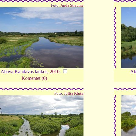
Foto:
Anda Straume
Abava Kandavas laukos,
2010
.
Ab
Komentēt (0)
Foto:
Julita Kluša