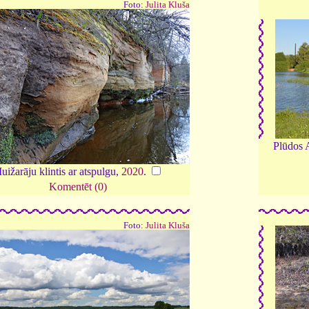
Foto:
Julita Kluša
Plūdos A
uižarāju klintis ar atspulgu,
2020
.
Komentēt (0)
Foto:
Julita Kluša