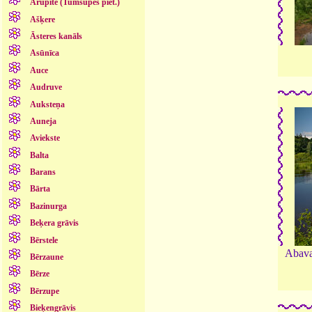
Arupīte (Tumšupes piet.)
Ašķere
Āsteres kanāls
Asūnīca
Auce
Audruve
Auksteņa
Auneja
Aviekste
Balta
Barans
Bārta
Bazinurga
Beķera grāvis
Bērstele
Abava 
Bērzaune
Bērze
Bērzupe
Bieķengrāvis