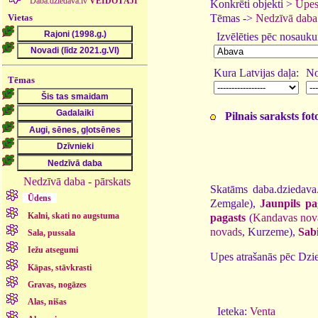
Daba.dziedava.lv
VEIDOTĀJI
Konkrēti objekti >
Upes
Vietas
Tēmas ->
Nedzīvā daba
Izvēlēties pēc nosauk
Kura Latvijas daļa:
No
Tēmas
Pilnais saraksts fo
Nedzīvā daba - pārskats
Skatāms daba.dziedava.
Ūdens
Zemgale),
Jaunpils pa
Kalni, skati no augstuma
pagasts
(
Kandavas nov
novads
, Kurzeme),
Sabi
Sala, pussala
Iežu atsegumi
Upes atrašanās pēc Dzie
Kāpas, stāvkrasti
Gravas, nogāzes
Alas, nišas
Ieteka:
Venta