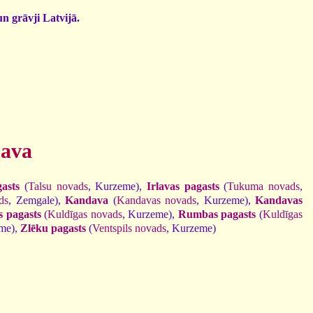
un grāvji Latvijā.
bava
asts
(
Talsu novads
, Kurzeme),
Irlavas pagasts
(
Tukuma novads
,
ds
, Zemgale),
Kandava
(
Kandavas novads
, Kurzeme),
Kandavas
 pagasts
(
Kuldīgas novads
, Kurzeme),
Rumbas pagasts
(
Kuldīgas
eme),
Zlēku pagasts
(
Ventspils novads
, Kurzeme)