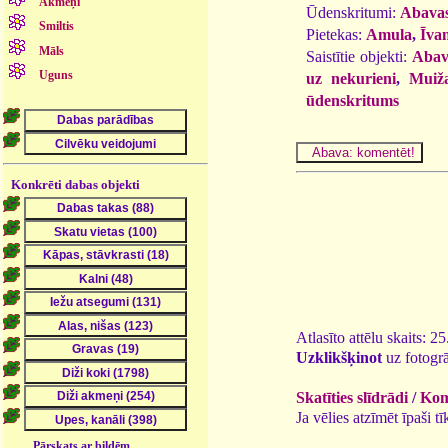
Akmeņi
Ūdenskritumi:
Abava
Smiltis
Pietekas:
Amula
,
Īva
Māls
Saistītie objekti:
Abav
Uguns
uz nekurieni
,
Muiža
ūdenskritums
Konkrēti dabas objekti
Atlasīto attēlu skaits: 2
Uzklikšķinot
uz fotogrā
Skatīties slīdrādi
/
Kome
Ja vēlies atzīmēt īpaši 
Pārskats ar bildēm