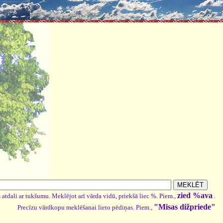
zied %ava
 atdali ar tukšumu. Meklējot arī vārda vidū, priekšā liec %. Piem.,
.
"Misas dižpriede"
Precīzu vārdkopu meklēšanai lieto pēdiņas. Piem.,