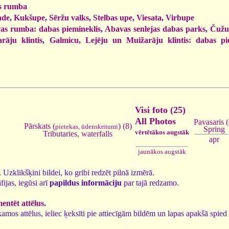
s rumba
nde
,
Kukšupe
,
Sēržu valks
,
Stelbas upe
,
Viesata
,
Virbupe
as rumba: dabas piemineklis
,
Abavas senlejas dabas parks
,
Čužu
rāju klintis
,
Galmicu, Lejēju un Muižarāju klintis: dabas pi
Visi foto (25)
All Photos
Pavasaris (
Pārskats (
) (8)
pietekas, ūdenskritumi
Spring
vērtētākos augstāk
Tributaries, waterfalls
apr
jaunākos augstāk
5. Uzklikšķini bildei, ko gribi redzēt pilnā izmērā.
fijas, iegūsi arī
papildus informāciju
par tajā redzamo.
ntēt attēlus.
tīkamos attēlus, ieliec ķeksīti pie attiecīgām bildēm un lapas apakšā spi