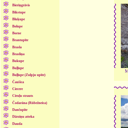
Bieriņgrāvis
Bikstupe
Bluķupe
Bolupe
Borne
Brantupīte
Brasla
Brasliņa
Bukupe
Buļļupe
M
Buļļupe (Zulpju upīte)
Čaušica
Ciecere
Cīruļu strauts
Čodarāna (Rūbežneica)
Dančupīte
Dārziņu atteka
Dauda