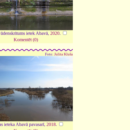
 ūdenskritums ietek Abavā,
2020
.
Komentēt (0)
Foto:
Julita Kluša
as ieteka Abavā pavasarī,
2018
.