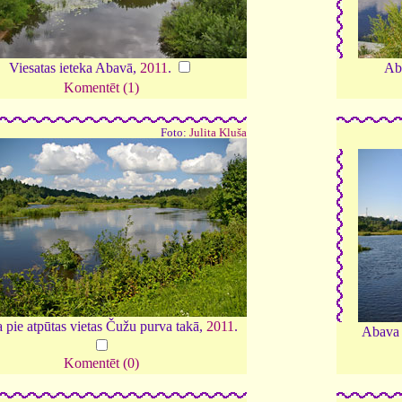
Viesatas ieteka Abavā,
2011
.
Ab
Komentēt (1)
Foto:
Julita Kluša
pie atpūtas vietas Čužu purva takā,
2011
.
Abava p
Komentēt (0)