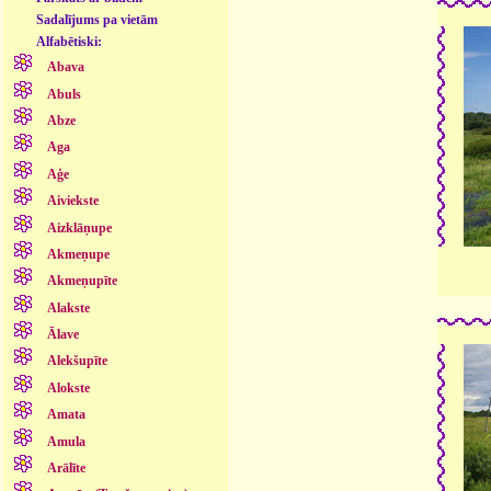
Sadalījums pa vietām
Alfabētiski:
Abava
Abuls
Abze
Aga
Aģe
Aiviekste
Aizklāņupe
Akmeņupe
Akmeņupīte
Alakste
Ālave
Alekšupīte
Alokste
Amata
Amula
Arālīte