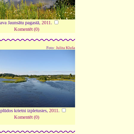
ava Jaunsātu pagastā,
2011
.
Komentēt (0)
Foto:
Julita Kluša
lūdos krietni izpletusies,
2011
.
Komentēt (0)