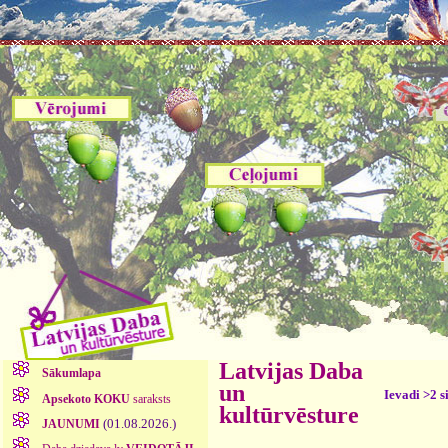
Latvijas Daba
Sākumlapa
un
Ievadi >2 s
Apsekoto KOKU
saraksts
kultūrvēsture
(01.08.2026.)
JAUNUMI