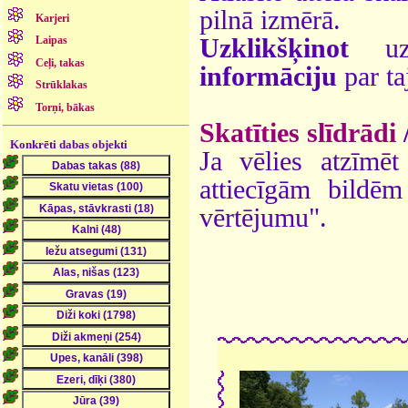
pilnā izmērā.
Karjeri
Uzklikšķinot
uz 
Laipas
Ceļi, takas
informāciju
par ta
Strūklakas
Torņi, bākas
Skatīties slīdrādi
Konkrēti dabas objekti
Ja vēlies atzīmēt 
attiecīgām bildē
vērtējumu".