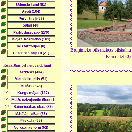
Bruņinieku pils makets pilskaln
Komentēt (0)
Konkrētas celtnes, veidojumi
>>
>>
>>