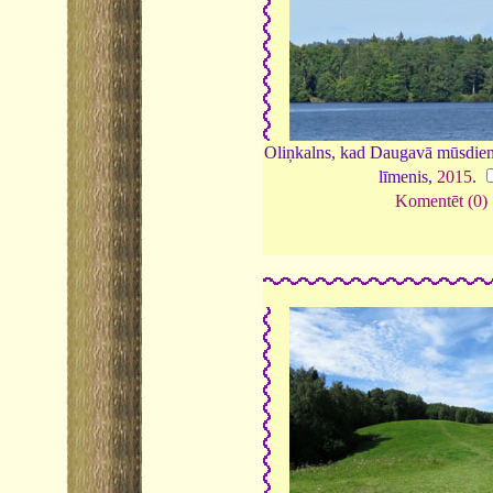
Oliņkalns, kad Daugavā mūsdienā
līmenis,
2015
.
Komentēt (0)