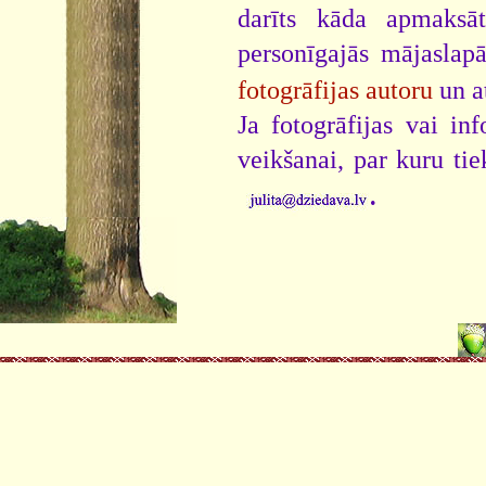
darīts kāda apmaksāt
personīgajās mājaslap
fotogrāfijas autoru
un a
Ja fotogrāfijas vai i
veikšanai, par kuru ti
.