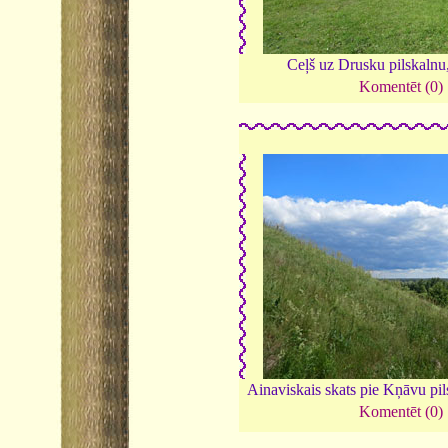
Ceļš uz Drusku pilskalnu
Komentēt (0)
Ainaviskais skats pie Kņāvu pi
Komentēt (0)