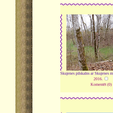
Skujenes pilskalns ar Skujenes 
2016
.
Komentēt (0)