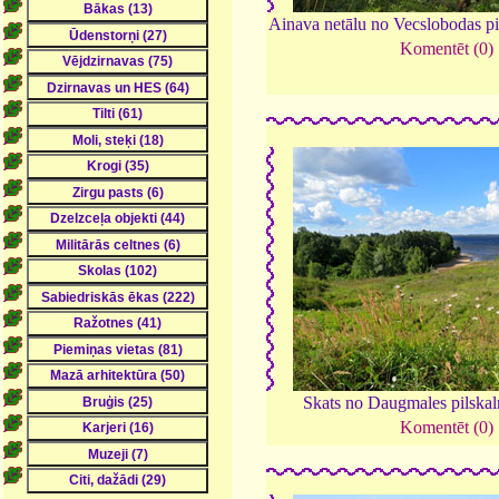
Ainava netālu no Vecslobodas pi
Komentēt (0)
Skats no Daugmales pilska
Komentēt (0)