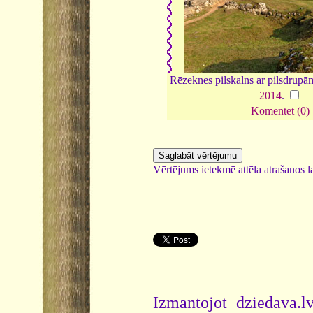
Rēzeknes pilskalns ar pilsdrupā
2014
.
Komentēt (0)
Vērtējums ietekmē attēla atrašanos la
Izmantojot dziedava.lv