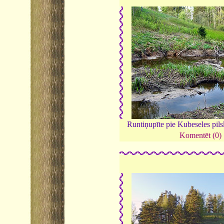
Runtiņupīte pie Kubeseles pil
Komentēt (0)