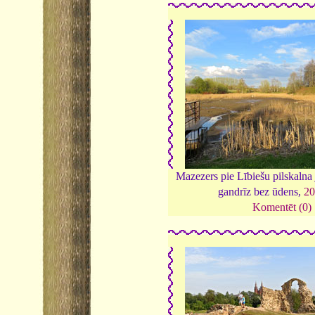
Mazezers pie Lībiešu pilskalna
gandrīz bez ūdens,
20
Komentēt (0)