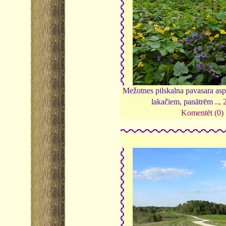
Mežotnes pilskalna pavasara asp
lakačiem, panātrēm ..,
Komentēt (0)