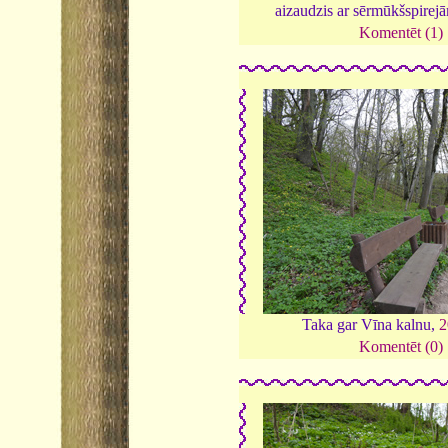
aizaudzis ar sērmūkšspirej
Komentēt (1)
Taka gar Vīna kalnu,
2
Komentēt (0)