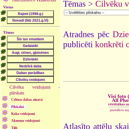
Daba.dziedava.lv
VEIDOTĀJI
Tēmas >
Cilvēku 
Vietas
Atradnes pēc
Dzie
Tēmas
publicēti
konkrēti 
Cilvēku veidojumi -
pārskats
Visi foto 
All Pho
Celtnes dabas ainavā
vērtētākos a
Pilskalni
jaunākos au
Koka veidojumi
Akmeņu veidojumi
Atlasīto attēlu ska
Tilti