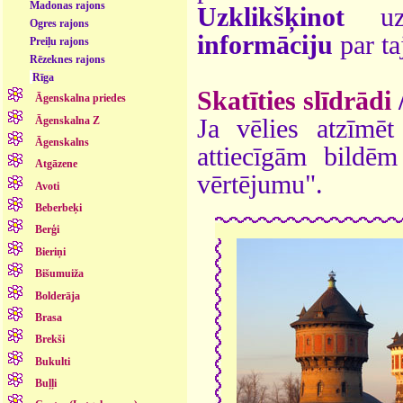
Madonas rajons
Uzklikšķinot
uz 
Ogres rajons
informāciju
par ta
Preiļu rajons
Rēzeknes rajons
Rīga
Skatīties slīdrādi
Āgenskalna priedes
Āgenskalna Z
Ja vēlies atzīmēt 
Āgenskalns
attiecīgām bildē
Atgāzene
vērtējumu".
Avoti
Beberbeķi
Berģi
Bieriņi
Bišumuiža
Bolderāja
Brasa
Brekši
Bukulti
Buļļi