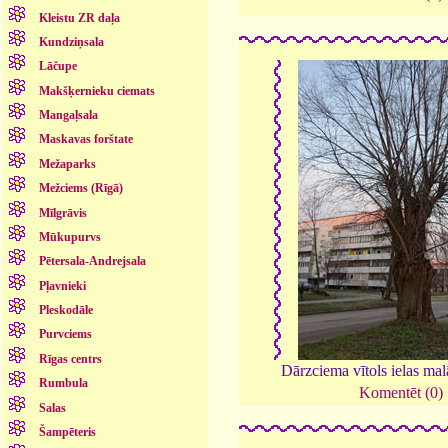
Kleistu ZR daļa
Kundziņsala
Lāčupe
Makšķernieku ciemats
Mangaļsala
Maskavas forštate
Mežaparks
Mežciems (Rīgā)
Mīlgrāvis
Mūkupurvs
Pētersala-Andrejsala
Pļavnieki
Pleskodāle
Purvciems
Rīgas centrs
Dārzciema vītols ielas ma
Rumbula
Komentēt (0)
Salas
Šampēteris