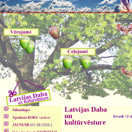
Latvijas Daba
Sākumlapa
un
Ievadi >2 s
Apsekoto KOKU
saraksts
kultūrvēsture
(01.08.2026.)
JAUNUMI