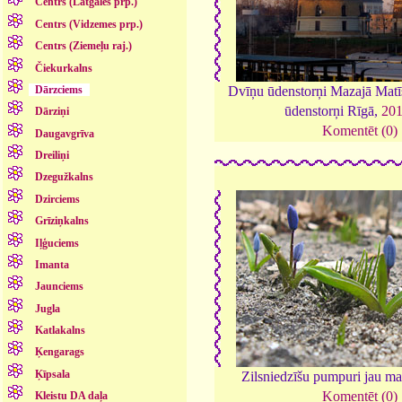
Centrs (Latgales prp.)
Centrs (Vidzemes prp.)
Centrs (Ziemeļu raj.)
Čiekurkalns
Dārzciems
Dvīņu ūdenstorņi Mazajā Matīs
ūdenstorņi Rīgā,
20
Dārziņi
Komentēt (0)
Daugavgrīva
Dreiliņi
Dzegužkalns
Dzirciems
Grīziņkalns
Iļģuciems
Imanta
Jaunciems
Jugla
Katlakalns
Ķengarags
Ķīpsala
Zilsniedzīšu pumpuri jau ma
Komentēt (0)
Kleistu DA daļa