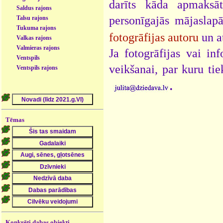
darīts kāda apmaksāt
Saldus rajons
personīgajās mājaslap
Talsu rajons
Tukuma rajons
fotogrāfijas autoru
un a
Valkas rajons
Valmieras rajons
Ja fotogrāfijas vai i
Ventspils
veikšanai, par kuru ti
Ventspils rajons
.
Tēmas
Konkrēti dabas objekti