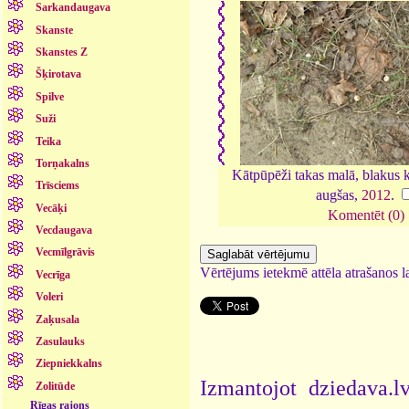
Sarkandaugava
Skanste
Skanstes Z
Šķirotava
Spilve
Suži
Teika
Torņakalns
Kātpūpēži takas malā, blakus 
Trīsciems
augšas,
2012
.
Vecāķi
Komentēt (0)
Vecdaugava
Vecmīlgrāvis
Vērtējums ietekmē attēla atrašanos la
Vecrīga
Voleri
Zaķusala
Zasulauks
Ziepniekkalns
Izmantojot dziedava.lv
Zolitūde
Rīgas rajons