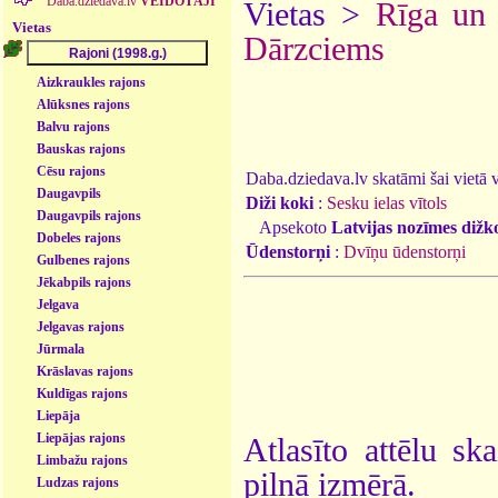
Daba.dziedava.lv
VEIDOTĀJI
Vietas >
Rīga un
Vietas
Dārzciems
Aizkraukles rajons
Alūksnes rajons
Balvu rajons
Bauskas rajons
Cēsu rajons
Daba.dziedava.lv skatāmi šai vietā va
Daugavpils
Diži koki
:
Sesku ielas vītols
Daugavpils rajons
Apsekoto
Latvijas nozīmes dižk
Dobeles rajons
Ūdenstorņi
:
Dvīņu ūdenstorņi
Gulbenes rajons
Jēkabpils rajons
Jelgava
Jelgavas rajons
Jūrmala
Krāslavas rajons
Kuldīgas rajons
Liepāja
Liepājas rajons
Atlasīto attēlu sk
Limbažu rajons
pilnā izmērā.
Ludzas rajons