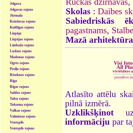
Ruckas dzirnavas
,
Jelgava
Skolas
:
Daibes sk
Jelgavas rajons
Jūrmala
Sabiedriskās ēk
Krāslavas rajons
Kuldīgas rajons
pagastnams
,
Stalb
Liepāja
Mazā arhitektūra
Liepājas rajons
Limbažu rajons
Ludzas rajons
Madonas rajons
Visi foto
Ogres rajons
All Ph
Preiļu rajons
vērtētākos 
Rēzeknes rajons
jaunākos a
Rīga
Rīgas rajons
Atlasīto attēlu ska
Saldus rajons
Talsu rajons
pilnā izmērā.
Tukuma rajons
Uzklikšķinot
uz 
Valkas rajons
Valmieras rajons
informāciju
par ta
Ventspils
Ventspils rajons