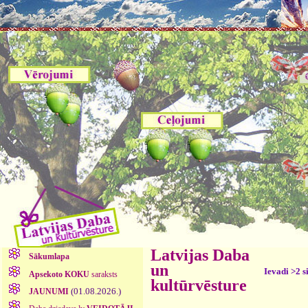
Latvijas Daba
Sākumlapa
un
Ievadi >2 s
Apsekoto KOKU
saraksts
kultūrvēsture
(01.08.2026.)
JAUNUMI