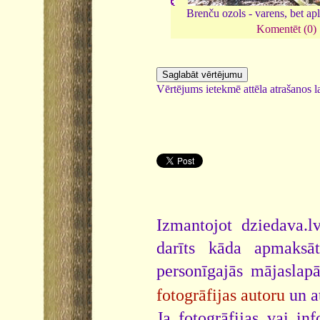
Brenču ozols - varens, bet ap
Komentēt (0)
Vērtējums ietekmē attēla atrašanos la
Izmantojot dziedava.lv
darīts kāda apmaksāt
personīgajās mājaslap
fotogrāfijas autoru
un a
Ja fotogrāfijas vai i