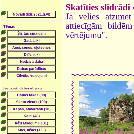
Skatīties slīdrādi
Ja vēlies atzīmēt 
attiecīgām bildē
Tēmas
vērtējumu".
Konkrēti dabas objekti