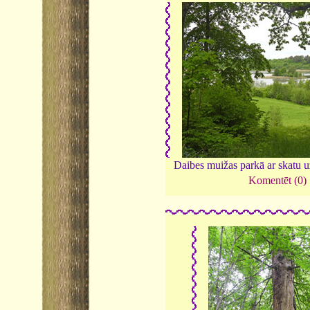
Daibes muižas parkā ar skatu u
Komentēt (0)