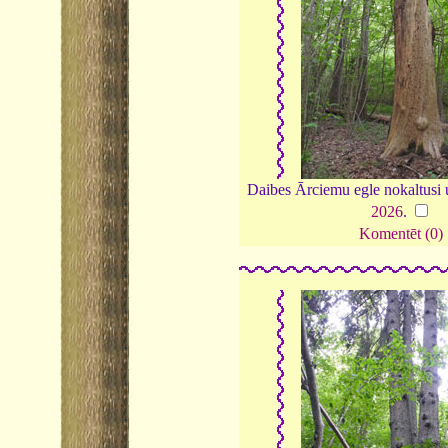
Daibes Ārciemu egle nokaltusi 
2026
.
Komentēt (0)