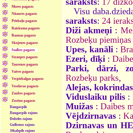
saraksts
:
17 dižko
Mores pagasts
Visu daba.dzieda
Nītaures pagasts
saraksts
:
24 ieraks
Priekuļu pagasts
Diži akmeņi
:
Mel
Raiskuma pagasts
Raunas pagasts
Rozbeķu piemiņas
Skujenes pagasts
Upes, kanāli
:
Bra
Stalbes pagasts
Ezeri, dīķi
:
Daibe
Straupes pagasts
Taurenes pagasts
Parki, dārzi, z
Vaives pagasts
Rozbeķu parks
,
Vecpiebalgas pagasts
Alejas, kokrindas
Veselavas pagasts
Zaubes pagasts
Viduslaiku pilis
:
Zosēnu pagasts
Muižas
:
Daibes m
Daugavpils
Daugavpils rajons
Vējdzirnavas
:
Ka
Dobeles rajons
Dzirnavas un H
Gulbenes rajons
Jēkabpils rajons