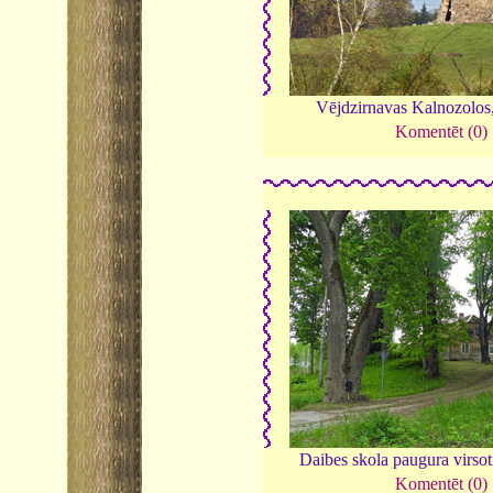
Vējdzirnavas Kalnozolos
Komentēt (0)
Daibes skola paugura virso
Komentēt (0)