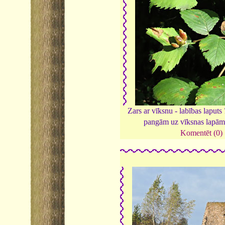
Zars ar vīksnu - labības laputs
pangām uz vīksnas lapā
Komentēt (0)