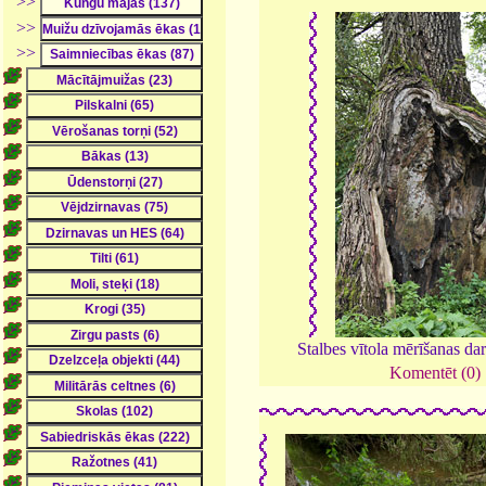
>>
>>
>>
Stalbes vītola mērīšanas da
Komentēt (0)