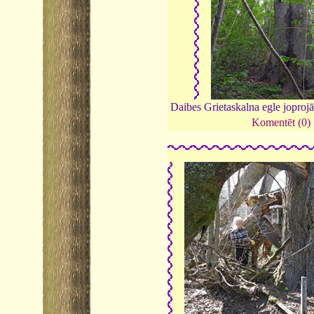
Daibes Grietaskalna egle joproj
Komentēt (0)