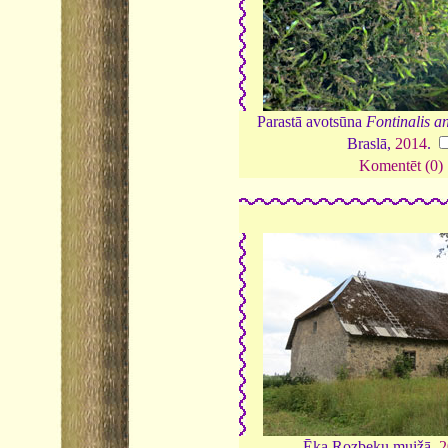
Parastā avotsūna
Fontinalis an
Braslā,
2014
.
Komentēt (0)
Ēka Rozbeķu muižā,
2