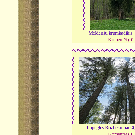
Melderīšu krūmkadiķis,
Komentēt (0)
Lapegles Rozbeķu parkā
Komentēt (0)