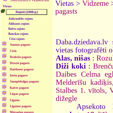
Daba.dziedava.lv
VEIDOTĀJI
Vietas >
Vidzeme
Vietas
pagasts
Aizkraukles rajons
Alūksnes rajons
Balvu rajons
Bauskas rajons
Cēsu rajons
Daba.dziedava.lv 
Amatas pagasts
vietas fotografēti o
Cēsis
Alas, nišas
:
Rozul
Drabešu pagasts
Drustu pagasts
Diži koki
:
Brenč
Dzērbenes pagasts
Daibes Celma eg
Inešu pagasts
Melderīšu kadiķis
Jaunpiebalgas pagasts
Kaives pagasts
Stalbes 1. vītols
,
V
Liepas pagasts
dižegle
Līgatne
Apsekoto
Līgatnes pagasts
Mārsnēnu pagasts