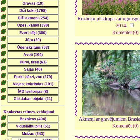
Rozbeķu pilsdrupas ar ugunspu
2014
.
Komentēt (0)
Konkrētas celtnes, veidojumi
Akmeņi ar gravējumiem Brasla
Komentēt (0)