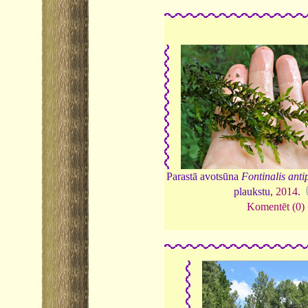
Parastā avotsūna
Fontinalis anti
plaukstu,
2014
.
Komentēt (0)