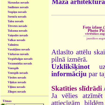
Mazā arhitektūra
Skrundas novads
Smiltenes novads
Stopiņu novads
Strenču novads
Talsu novads
Tērvetes novads
Foto izlase 
Photo Pi
Tukuma novads
vērtētākos aug
Vaiņodes novads
jaunākos augs
Valkas novads
Valmiera
Varakļānu novads
Atlasīto attēlu ska
Vārkavas novads
pilnā izmērā.
Vecpiebalgas novads
Vecumnieku novads
Uzklikšķinot
uz 
Ventspils
informāciju
par ta
Ventspils novads
Viesītes novads
Viļakas novads
Skatīties slīdrādi
Viļānu novads
Zilupes novads
Ja vēlies atzīmēt 
Tēmas
attiecīgām bildē