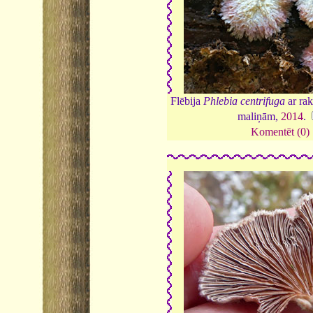
Flēbija
Phlebia centrifuga
ar ra
maliņām,
2014
.
Komentēt (0)