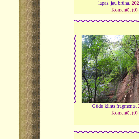
lapas, jau brūna,
20
Komentēt (0)
Gūdu klints fragments,
Komentēt (0)