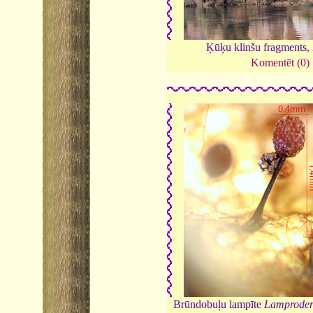
Ķūķu klinšu fragments,
Komentēt (0)
Brūndobuļu lampīte
Lamproder