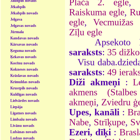
Plāča 2. egle
,
Jaunpils novads
Jēkabpils
Raiskuma egle
,
Ru
Jēkabpils novads
Jelgava
egle
,
Vecmuižas v
Jelgavas novads
Zīļu egle
Jūrmala
Kandavas novads
Apsekoto
Kārsavas novads
saraksts
:
35 dižko
Ķeguma novads
Ķekavas novads
Visu daba.dzieda
Kocēnu novads
Kokneses novads
saraksts
:
49 ieraks
Krāslavas novads
Diži akmeņi
:
L
Krimuldas novads
Krustpils novads
akmens (Stalbes
Kuldīgas novads
akmeņi
,
Zviedru ģ
Lielvārdes novads
Liepāja
Upes, kanāli
:
Bra
Līgatnes novads
Limbažu novads
Nabe
,
Strīķupe
,
Sv
Līvānu novads
Ezeri, dīķi
:
Brasl
Lubānas novads
Ludzas novads