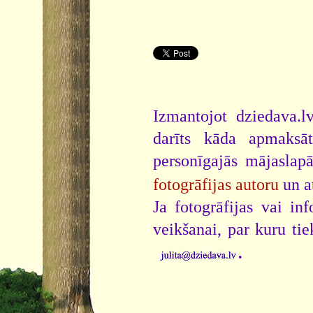
Izmantojot dziedava.lv
darīts kāda apmaksāt
personīgajās mājaslap
fotogrāfijas autoru
un a
Ja fotogrāfijas vai i
veikšanai, par kuru ti
.