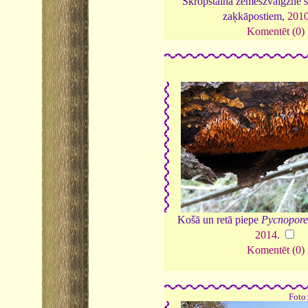
Skropstainā zemeszvaigzne 
zaķkāpostiem,
201
Komentēt (0)
Košā un retā piepe
Pycnoporel
2014
.
Komentēt (0)
Foto