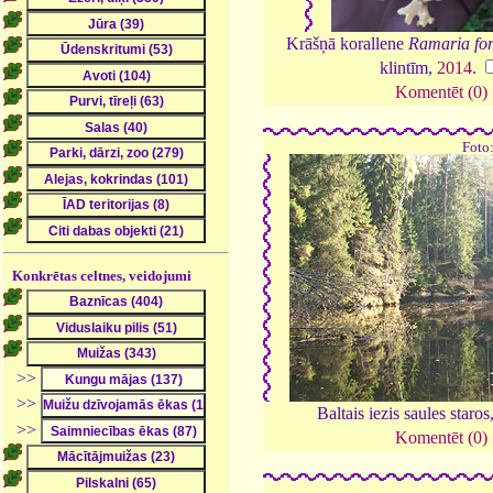
Krāšņā korallene
Ramaria fo
klintīm,
2014
.
Komentēt (0)
Foto
Konkrētas celtnes, veidojumi
>>
>>
Baltais iezis saules staros
>>
Komentēt (0)