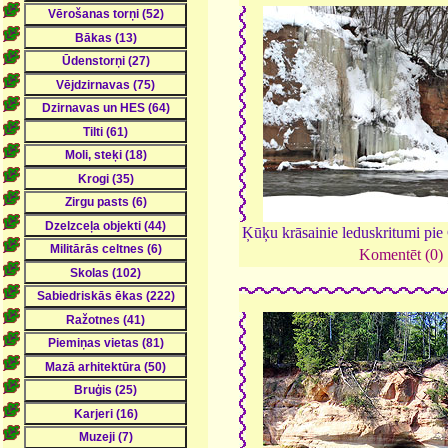
Ķūķu krāsainie leduskritumi pie
Komentēt (0)