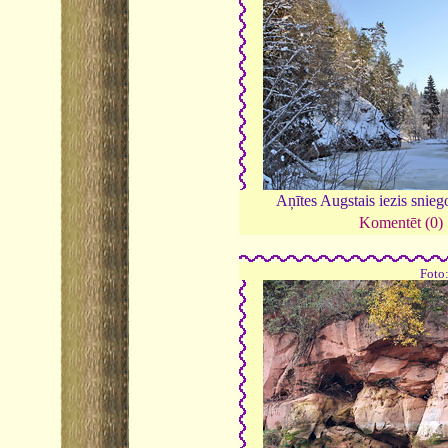
Aņītes Augstais iezis snieg
Komentēt (0)
Foto