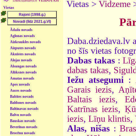
Daba.dziedava.lv
VEIDOTĀJI
Vietas >
Vidzeme
Vietas
Pār
Ādažu novads
Aglonas novads
Daba.dziedava.lv a
Aizkraukles novads
Aizputes novads
no šīs vietas fotogr
Aknīstes novads
Dabas takas
:
Līg
Alojas novads
Alsungas novads
dabas takas
,
Siguld
Alūksnes novads
Iežu atsegumi
:
Amatas novads
Apes novads
Garais iezis
,
Aņīt
Auces novads
Babītes novads
Baltais iezis
,
Ed
Baldones novads
Katrīnas iezis
,
Ķū
Baltinavas novads
Balvu novads
iezis
,
Līņu klintis
,
Bauskas novads
Alas, nišas
:
Bras
Beverīnas novads
Brocēnu novads