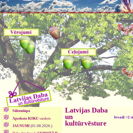
Latvijas Daba
Sākumlapa
un
Ievadi >2 s
Apsekoto KOKU
saraksts
kultūrvēsture
(01.08.2026.)
JAUNUMI