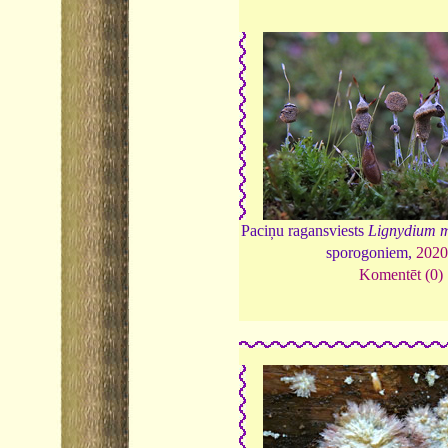
Paciņu ragansviests
Lignydium 
sporogoniem,
2020
Komentēt (0)