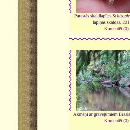
Parastās skaldlapītes
Schizop
lapiņas skaldās,
201
Komentēt (0)
Akmeņi ar gravējumiem Brasla
Komentēt (0)