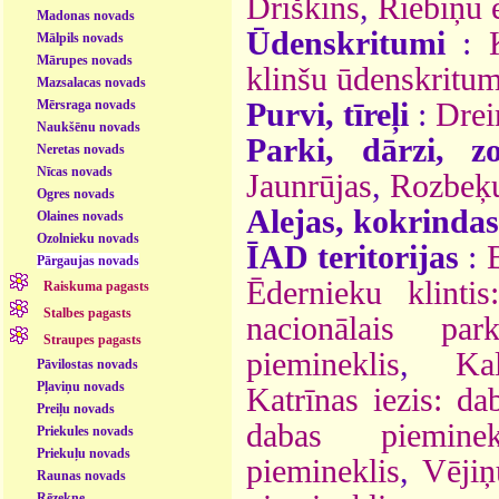
Driškins
,
Riebiņu 
Madonas novads
Ūdenskritumi
:
Mālpils novads
Mārupes novads
klinšu ūdenskritu
Mazsalacas novads
Mērsraga novads
Purvi, tīreļi
:
Drei
Naukšēnu novads
Parki, dārzi, z
Neretas novads
Nīcas novads
Jaunrūjas
,
Rozbeķu
Ogres novads
Alejas, kokrindas
Olaines novads
Ozolnieku novads
ĪAD teritorijas
:
Pārgaujas novads
Ēdernieku klintis
Raiskuma pagasts
Stalbes pagasts
nacionālais park
Straupes pagasts
piemineklis
,
Ka
Pāvilostas novads
Pļaviņu novads
Katrīnas iezis: da
Preiļu novads
dabas pieminek
Priekules novads
Priekuļu novads
piemineklis
,
Vējiņ
Raunas novads
Rēzekne