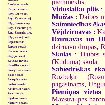
piemineklis
,
Rēzeknes novads
Viduslaiku pilis
:
Riebiņu novads
Rīga, Centra raj.
Muižas
:
Daibes m
Rīga, Kurzemes raj.
Saimniecības ēka
Rīga, Latgales prp.
Rīga, Vidzemes prp.
Vējdzirnavas
:
Ka
Rīga, Zemgales prp.
Dzirnavas un H
Rīga, Ziemeļu raj.
Rojas novads
dzirnavu drupas
,
R
Ropažu novads
Rucavas novads
Skolas
:
Daibes 
Rugāju novads
(Kūduma) skola
,
Rūjienas novads
Rundāles novads
Sabiedriskās ēka
Salacgrīvas novads
Rozbeķu (Rozul
Salas novads
Salaspils novads
pagastnams
,
Ungur
Saldus novads
Saulkrastu novads
Piemiņas vietas
Sējas novads
Mazstraupes baron
Siguldas novads
Skrīveru novads