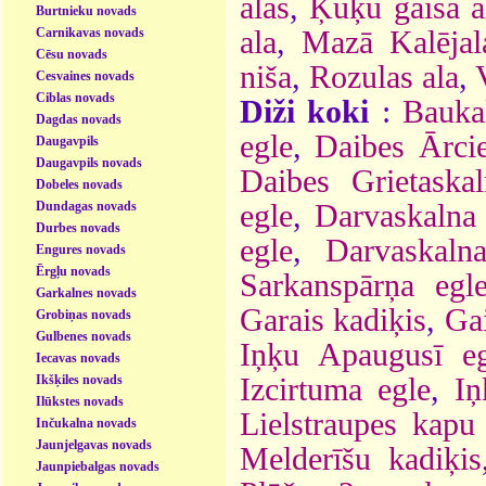
alas
,
Ķūķu gaisa a
Burtnieku novads
Carnikavas novads
ala
,
Mazā Kalējal
Cēsu novads
niša
,
Rozulas ala
,
Cesvaines novads
Ciblas novads
Diži koki
:
Bauka
Dagdas novads
egle
,
Daibes Ārci
Daugavpils
Daugavpils novads
Daibes Grietaska
Dobeles novads
Dundagas novads
egle
,
Darvaskalna 
Durbes novads
egle
,
Darvaskaln
Engures novads
Ērgļu novads
Sarkanspārņa egl
Garkalnes novads
Garais kadiķis
,
Gai
Grobiņas novads
Gulbenes novads
Iņķu Apaugusī eg
Iecavas novads
Ikšķiles novads
Izcirtuma egle
,
Iņ
Ilūkstes novads
Lielstraupes kapu 
Inčukalna novads
Jaunjelgavas novads
Melderīšu kadiķis
Jaunpiebalgas novads