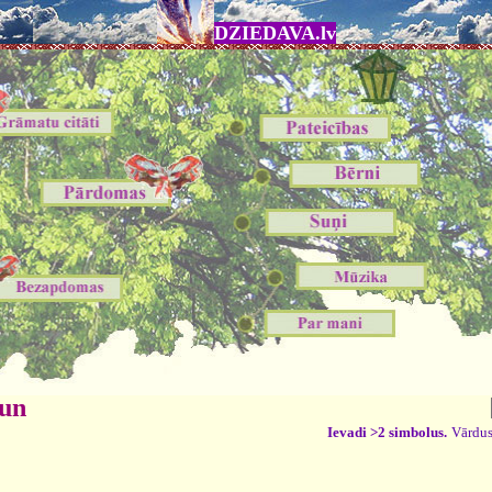
DZIEDAVA.lv
 un
Ievadi >2 simbolus.
Vārdus