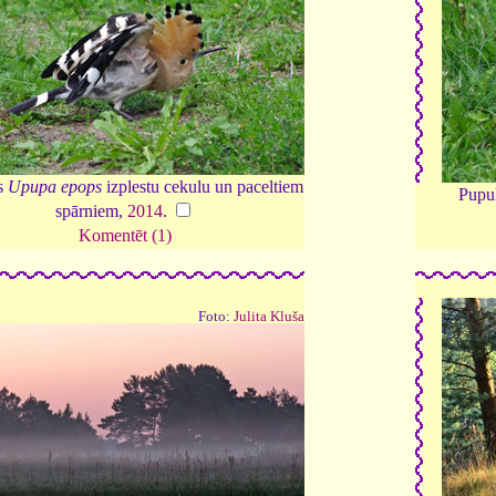
s
Upupa epops
izplestu cekulu un paceltiem
Pupu
spārniem,
2014
.
Komentēt (1)
Foto:
Julita Kluša