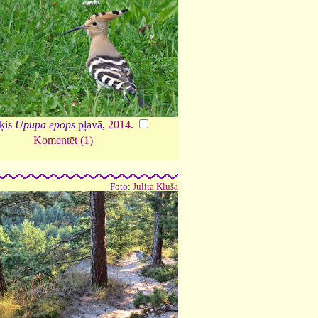
ķis
Upupa epops
pļavā,
2014
.
Komentēt (1)
Foto:
Julita Kluša