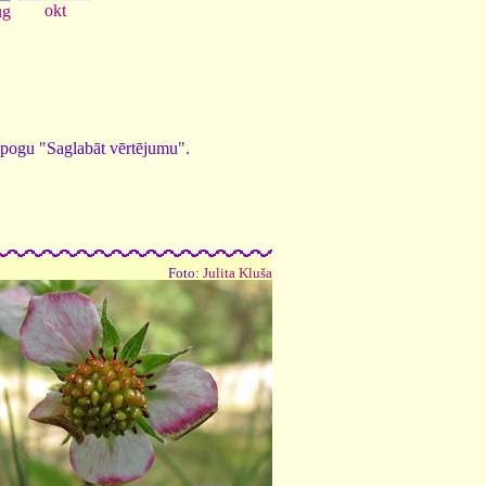
okt
ug
ed pogu "Saglabāt vērtējumu".
Foto:
Julita Kluša