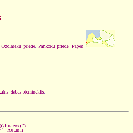
s
,
Ozolnieku priede
,
Pankoku priede
,
Papes
alns: dabas piemineklis
,
Rudens (7)
0)
Autumn
r