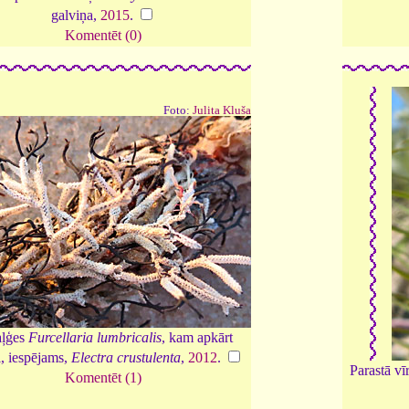
galviņa,
2015
.
Komentēt (0)
Foto:
Julita Kluša
aļģes
Furcellaria lumbricalis
, kam apkārt
, iespējams,
Electra crustulenta
,
2012
.
Parastā vī
Komentēt (1)