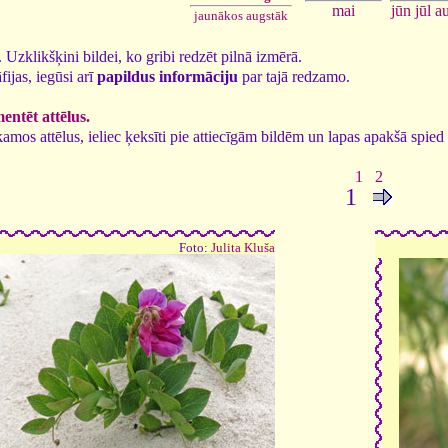
jūn
jūl
a
mai
jaunākos augstāk
0. Uzklikšķini bildei, ko gribi redzēt pilnā izmērā.
fijas, iegūsi arī
papildus informāciju
par tajā redzamo.
ntēt attēlus.
tīkamos attēlus, ieliec ķeksīti pie attiecīgām bildēm un lapas apakšā spi
1
2
1
Foto:
Julita Kluša