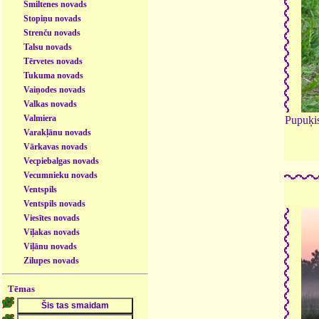
Smiltenes novads
Stopiņu novads
Strenču novads
Talsu novads
Tērvetes novads
Tukuma novads
Vaiņodes novads
Valkas novads
Valmiera
Pupuķi
Varakļānu novads
Vārkavas novads
Vecpiebalgas novads
Vecumnieku novads
Ventspils
Ventspils novads
Viesītes novads
Viļakas novads
Viļānu novads
Zilupes novads
Tēmas