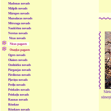
Madonas novads
Mālpils novads
Mārupes novads
Mazsalacas novads
Mērsraga novads
Naukšēnu novads
Neretas novads
Nīcas novads
Nīcas pagasts
Otaņķu pagasts
Ogres novads
Olaines novads
Ozolnieku novads
Pārgaujas novads
Pāvilostas novads
Pļaviņu novads
Preiļu novads
Priekules novads
Sārt
Priekuļu novads
sūneņi
Raunas novads
Rēzekne
Rēzeknes novads