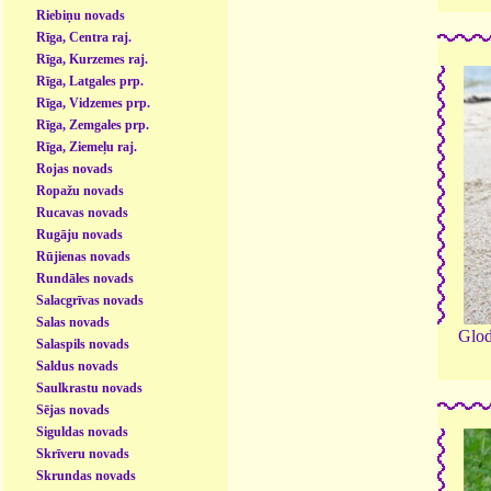
Riebiņu novads
Rīga, Centra raj.
Rīga, Kurzemes raj.
Rīga, Latgales prp.
Rīga, Vidzemes prp.
Rīga, Zemgales prp.
Rīga, Ziemeļu raj.
Rojas novads
Ropažu novads
Rucavas novads
Rugāju novads
Rūjienas novads
Rundāles novads
Salacgrīvas novads
Salas novads
Glo
Salaspils novads
Saldus novads
Saulkrastu novads
Sējas novads
Siguldas novads
Skrīveru novads
Skrundas novads