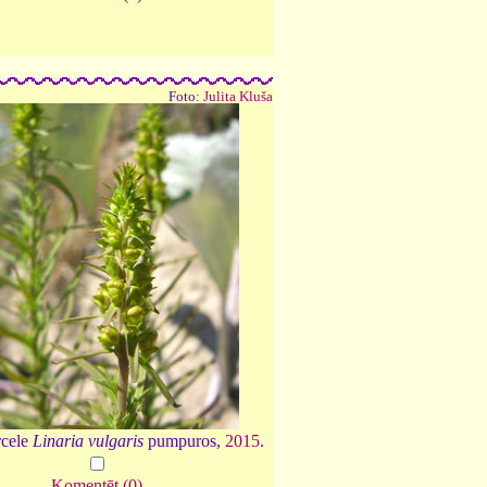
Foto:
Julita Kluša
rcele
Linaria vulgaris
pumpuros,
2015
.
Komentēt (0)