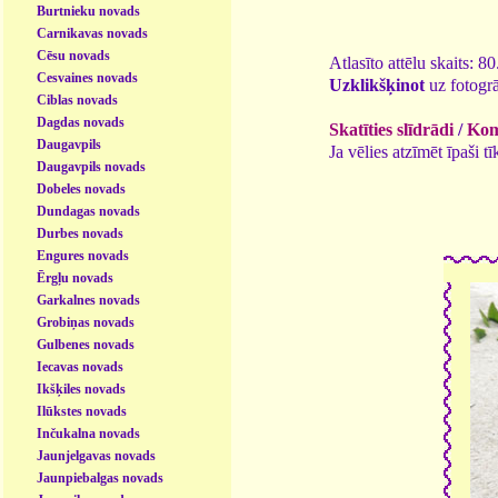
Burtnieku novads
Carnikavas novads
Cēsu novads
Atlasīto attēlu skaits: 8
Cesvaines novads
Uzklikšķinot
uz fotogrā
Ciblas novads
Dagdas novads
Skatīties slīdrādi
/
Kome
Daugavpils
Ja vēlies atzīmēt īpaši 
Daugavpils novads
Dobeles novads
Dundagas novads
Durbes novads
Engures novads
Ērgļu novads
Garkalnes novads
Grobiņas novads
Gulbenes novads
Iecavas novads
Ikšķiles novads
Ilūkstes novads
Inčukalna novads
Jaunjelgavas novads
Jaunpiebalgas novads