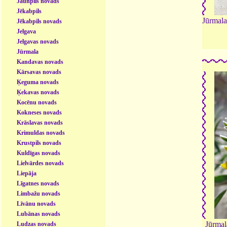
Jaunpils novads
Jēkabpils
Jūrmala
Jēkabpils novads
Jelgava
Jelgavas novads
Jūrmala
Kandavas novads
Kārsavas novads
Ķeguma novads
Ķekavas novads
Kocēnu novads
Kokneses novads
Krāslavas novads
Krimuldas novads
Krustpils novads
Kuldīgas novads
Lielvārdes novads
Liepāja
Līgatnes novads
Limbažu novads
Līvānu novads
Lubānas novads
Jūrmal
Ludzas novads