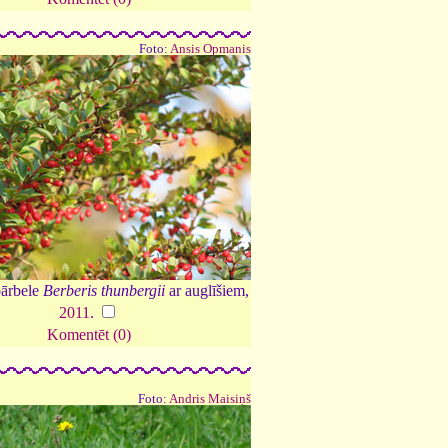
Foto:
Ansis Opmanis
ārbele
Berberis thunbergii
ar auglīšiem,
2011
.
Komentēt (0)
Foto:
Andris Maisiņš