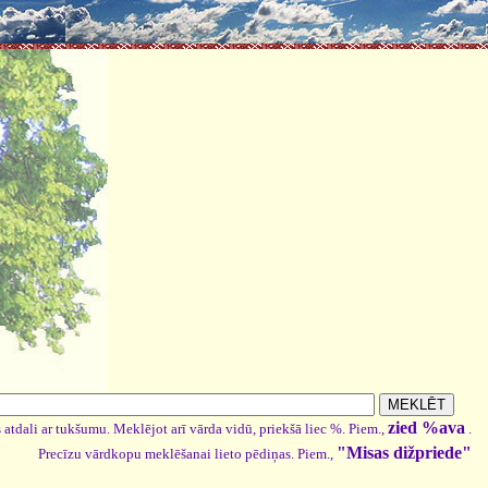
zied %ava
 atdali ar tukšumu. Meklējot arī vārda vidū, priekšā liec %. Piem.,
.
"Misas dižpriede"
Precīzu vārdkopu meklēšanai lieto pēdiņas. Piem.,