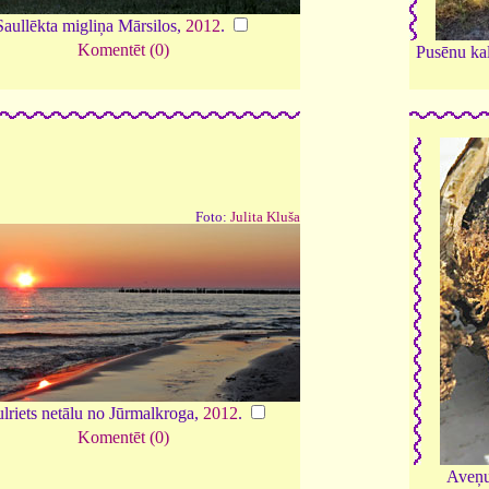
Saullēkta migliņa Mārsilos,
2012
.
Komentēt (0)
Pusēnu ka
Foto:
Julita Kluša
lriets netālu no Jūrmalkroga,
2012
.
Komentēt (0)
Aveņu