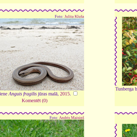
Foto:
Julita Kluša
Tunberga b
dene
Anguis fragilis
jūras malā,
2015
.
Komentēt (0)
Foto:
Andris Maisiņš