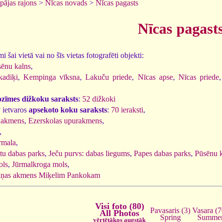
pājas rajons
>
Nīcas novads
>
Nīcas pagasts
Nīcas pagast
 šai vietā vai no šīs vietas fotografēti objekti:
ēnu kalns
,
kadiķi
,
Kempinga vīksna
,
Lakuču priede
,
Nīcas apse
,
Nīcas priede
ozīmes dižkoku saraksts
:
52 dižkoki
 ietvaros
apsekoto koku saraksts
:
70 ieraksti
,
akmens
,
Ezerskolas upurakmens
,
,
rmala
,
tu dabas parks
,
Ječu purvs: dabas liegums
,
Papes dabas parks
,
Pūsēnu k
ols
,
Jūrmalkroga mols
,
iņas akmens Miķelim Pankokam
Visi foto (80)
Vasara (7
Pavasaris (3)
All Photos
Summe
Spring
vērtētākos augstāk