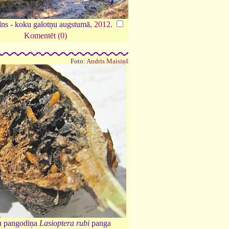
lns - koku galotņu augstumā,
2012
.
Komentēt (0)
Foto:
Andris Maisiņš
 pangodiņa
Lasioptera rubi
panga