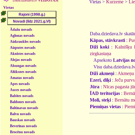
Daba.dziedava.lv
VEIDOTĀJI
Vietas >
Kurzeme
>
Lie
Vietas
Ādažu novads
Daba.dziedava.lv skatāmi
Aglonas novads
Kāpas, stāvkrasti
:
Pus
Aizkraukles novads
Diži koki
:
Kalnišķu 
Aizputes novads
zirgkastaņa
Aknīstes novads
Alojas novads
Apsekoto
Latvijas n
Alsungas novads
Visu daba.dziedava.lv
Alūksnes novads
Diži akmeņi
:
Akmeņu 
Amatas novads
Ezeri, dīķi
:
Ječu purvs
Apes novads
Jūra
:
Nīcas pagasta jū
Auces novads
ĪAD teritorijas
:
Bernā
Babītes novads
Moli, steķi
:
Bernātu m
Baldones novads
Piemiņas vietas
:
Piem
Baltinavas novads
Balvu novads
Bauskas novads
Beverīnas novads
Brocēnu novads