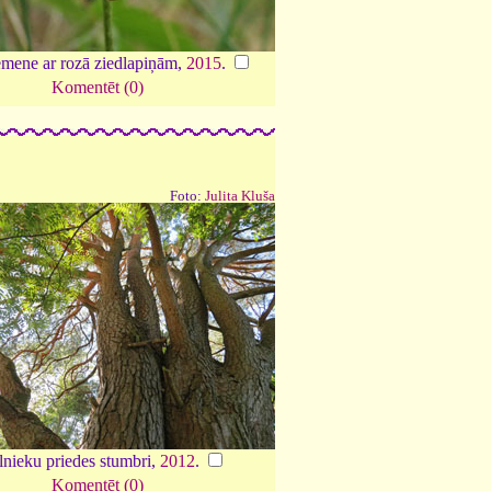
mene ar rozā ziedlapiņām,
2015
.
Komentēt (0)
Foto:
Julita Kluša
nieku priedes stumbri,
2012
.
Komentēt (0)