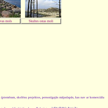
īvas mols
Skultes ostas moli
os (piemēram, skolēnu projektos, personīgajās mājaslapās, kas nav ar komerciālu