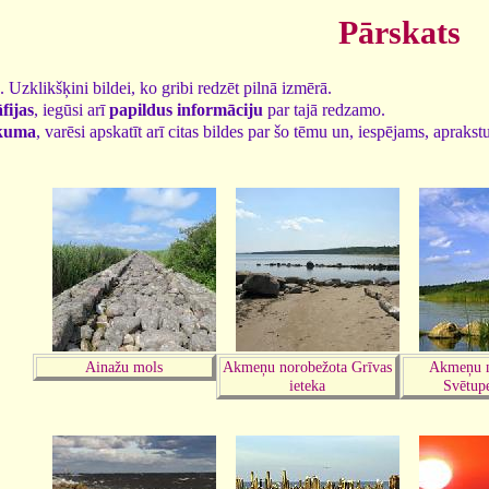
Pārskats
8. Uzklikšķini bildei, ko gribi redzēt pilnā izmērā.
fijas
, iegūsi arī
papildus informāciju
par tajā redzamo.
kuma
, varēsi apskatīt arī citas bildes par šo tēmu un, iespējams, aprakst
Ainažu mols
Akmeņu norobežota Grīvas
Akmeņu n
ieteka
Svētupe