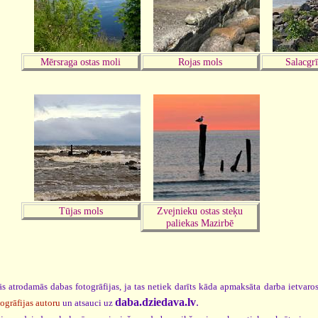
Mērsraga ostas moli
Rojas mols
Salacgr
Tūjas mols
Zvejnieku ostas steķu
paliekas Mazirbē
s atrodamās dabas fotogrāfijas, ja tas netiek darīts kāda apmaksāta darba ietvar
daba.dziedava.lv
.
togrāfijas autoru
un atsauci uz