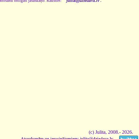
.
antošanu obligāti jāsaskaņo. Rakstiet:
(c) Julita, 2008.- 2026.