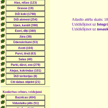
Atlasīto attēlu skaits: 1
Uzklikšķinot uz
fotogrā
Uzklikšķinot uz
nosau
Konkrētas celtnes, veidojumi