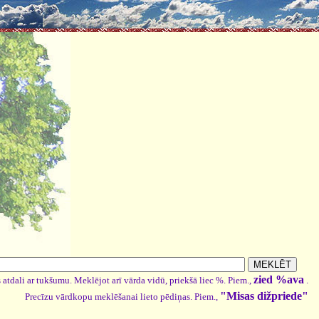
zied %ava
 atdali ar tukšumu. Meklējot arī vārda vidū, priekšā liec %. Piem.,
.
"Misas dižpriede"
Precīzu vārdkopu meklēšanai lieto pēdiņas. Piem.,