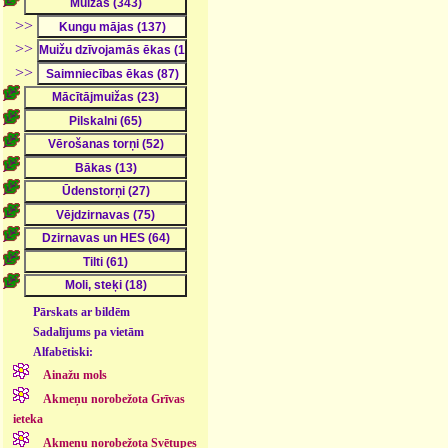
>>
>>
>>
Pārskats ar bildēm
Sadalījums pa vietām
Alfabētiski:
Ainažu mols
Akmeņu norobežota Grīvas
ieteka
Akmeņu norobežota Svētupes