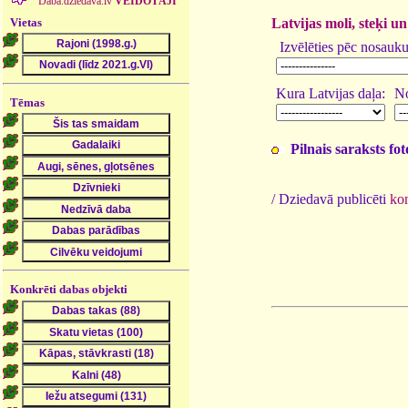
Daba.dziedava.lv
VEIDOTĀJI
Vietas
Latvijas moli, steķi 
Izvēlēties pēc nosauk
Kura Latvijas daļa:
No
Tēmas
Pilnais saraksts fo
/ Dziedavā publicēti
kon
Konkrēti dabas objekti