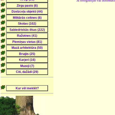
Ja fotogrāfijas vai informā