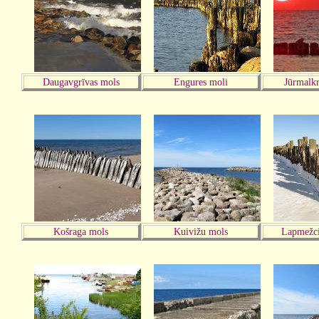
Daugavgrīvas mols
Engures moli
Jūrmalk
Košraga mols
Kuivižu mols
Lapmežc