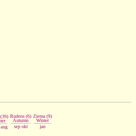
Ziema (9)
Rudens (6)
 (39)
Winter
Autumn
er
jan
sep
okt
aug