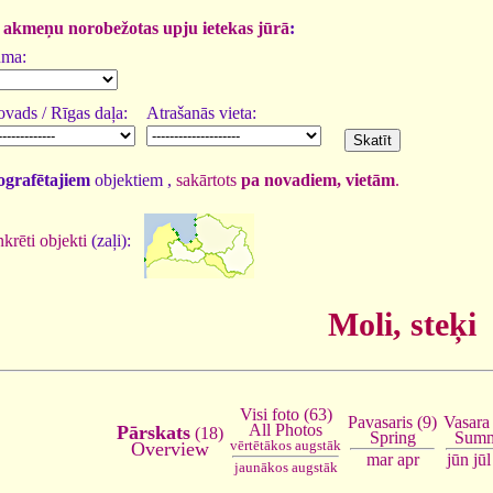
un akmeņu norobežotas upju ietekas jūrā
:
uma:
vads / Rīgas daļa:
Atrašanās vieta:
tografētajiem
objektiem ,
sakārtots
pa novadiem, vietām
.
krēti objekti
(zaļi):
Moli, steķi
Visi foto (63)
Vasara
Pavasaris (9)
All Photos
Pārskats
(18)
Summ
Spring
vērtētākos augstāk
Overview
jūn
jūl
mar
apr
jaunākos augstāk