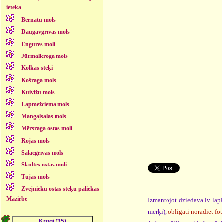
ieteka
Bernātu mols
Daugavgrīvas mols
Engures moli
Jūrmalkroga mols
Kolkas steķi
Košraga mols
Kuivižu mols
Lapmežciema mols
Mangaļsalas mols
Mērsraga ostas moli
Rojas mols
Salacgrīvas mols
Skultes ostas moli
Tūjas mols
Zvejnieku ostas steķu paliekas
Mazirbē
Izmantojot dziedava.lv lapā
mērķi),
obligāti norādiet fo