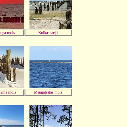
roga mols
Kolkas steķi
iema mols
Mangaļsalas mols