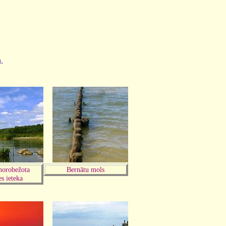
u.
orobežota
Bernātu mols
s ieteka