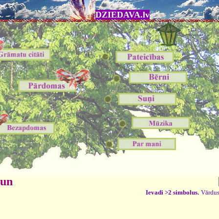
DZIEDAVA.lv
 un
Ievadi >2 simbolus.
Vārdus