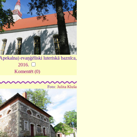
pekalna) evaņģēliski luteriskā baznīca,
2016
.
Komentēt (0)
Foto:
Julita Kluša