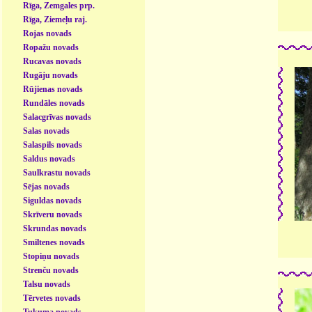
Rīga, Zemgales prp.
Rīga, Ziemeļu raj.
Rojas novads
Ropažu novads
Rucavas novads
Rugāju novads
Rūjienas novads
Rundāles novads
Salacgrīvas novads
Salas novads
Salaspils novads
Saldus novads
Saulkrastu novads
Sējas novads
Siguldas novads
Skrīveru novads
Skrundas novads
Smiltenes novads
Stopiņu novads
Strenču novads
Talsu novads
Tērvetes novads
Tukuma novads