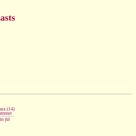
asts
ara (14)
ummer
ūn
jūl