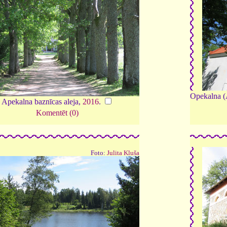
Opekalna (A
Apekalna baznīcas aleja,
2016
.
Komentēt (0)
Foto:
Julita Kluša