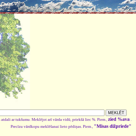
zied %ava
 atdali ar tukšumu. Meklējot arī vārda vidū, priekšā liec %. Piem.,
.
"Misas dižpriede"
Precīzu vārdkopu meklēšanai lieto pēdiņas. Piem.,