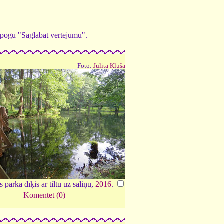
ed pogu "Saglabāt vērtējumu".
Foto:
Julita Kluša
 parka dīķis ar tiltu uz saliņu,
2016
.
Komentēt (0)