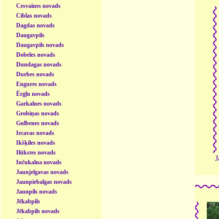
Cesvaines novads
Ciblas novads
Dagdas novads
Daugavpils
Daugavpils novads
Dobeles novads
Dundagas novads
Durbes novads
Engures novads
Ērgļu novads
Garkalnes novads
Grobiņas novads
Gulbenes novads
Iecavas novads
Ikšķiles novads
Ilūkstes novads
J
Inčukalna novads
Jaunjelgavas novads
Jaunpiebalgas novads
Jaunpils novads
Jēkabpils
Jēkabpils novads