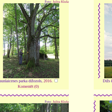
Foto:
Julita Kluša
aunlaicenes parka dižozols,
2016
.
Dižs 
Komentēt (0)
Foto:
Julita Kluša