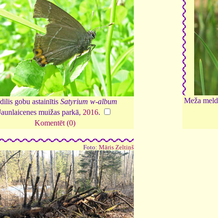
Meža meld
dilis gobu astainītis
Satyrium w-album
Jaunlaicenes muižas parkā,
2016
.
Komentēt (0)
Foto:
Māris Zeltiņš