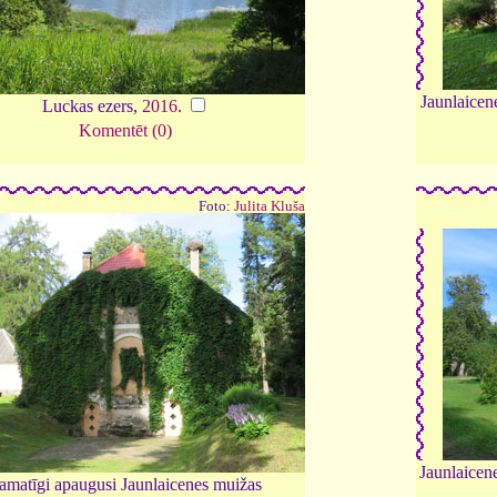
Jaunlaicen
Luckas ezers,
2016
.
Komentēt (0)
Foto:
Julita Kluša
Jaunlaicen
amatīgi apaugusi Jaunlaicenes muižas