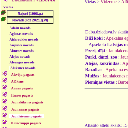
Daba.dziedava.lv
VEIDOTĀJI
Vietas >
Vidzeme
>
Alū
Vietas
Ādažu novads
Daba.dziedava.lv skatāmi
Aglonas novads
Diži koki
:
Apekalna eg
Aizkraukles novads
Apsekoto
Latvijas n
Aizputes novads
Ezeri, dīķi
:
Jaunlaicen
Aknīstes novads
Alojas novads
Parki, dārzi, zoo
:
Jau
Alsungas novads
Alejas, kokrindas
:
Ape
Alūksnes novads
Baznīcas
:
Apekalna ev.
Alsviķu pagasts
Muižas
:
Jaunlaicenes 
Alūksne
Piemiņas vietas
:
Baron
Annas pagasts
Ilzenes pagasts
Jaunalūksnes pagasts
Jaunannas pagasts
Jaunlaicenes pagasts
Kalncempju pagasts
Atlasīto attēlu skaits: 1