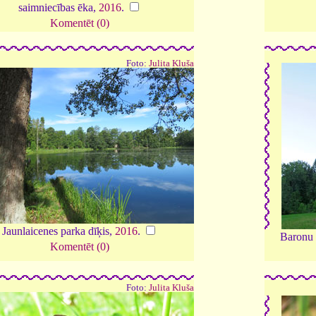
saimniecības ēka,
2016
.
Komentēt (0)
Foto:
Julita Kluša
Jaunlaicenes parka dīķis,
2016
.
Baronu 
Komentēt (0)
Foto:
Julita Kluša