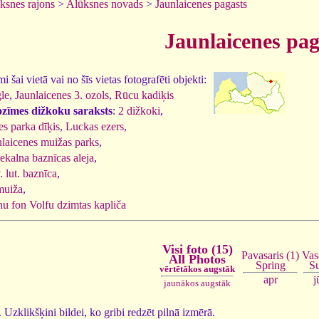
ksnes rajons
>
Alūksnes novads
>
Jaunlaicenes pagasts
Jaunlaicenes pag
 šai vietā vai no šīs vietas fotografēti objekti:
le
,
Jaunlaicenes 3. ozols
,
Rūcu kadiķis
ozīmes dižkoku saraksts
:
2 dižkoki
,
es parka dīķis
,
Luckas ezers
,
nlaicenes muižas parks
,
kalna baznīcas aleja
,
 lut. baznīca
,
muiža
,
u fon Volfu dzimtas kapliča
Visi foto (15)
Vas
Pavasaris (1)
All Photos
S
Spring
vērtētākos augstāk
j
apr
jaunākos augstāk
5. Uzklikšķini bildei, ko gribi redzēt pilnā izmērā.