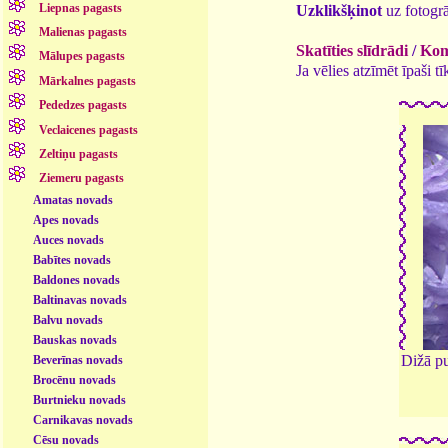
Liepnas pagasts
Uzklikšķinot
uz fotogrā
Malienas pagasts
Skatīties slīdrādi
/
Kome
Mālupes pagasts
Ja vēlies atzīmēt īpaši 
Mārkalnes pagasts
Pededzes pagasts
Veclaicenes pagasts
Zeltiņu pagasts
Ziemeru pagasts
Amatas novads
Apes novads
Auces novads
Babītes novads
Baldones novads
Baltinavas novads
Balvu novads
Bauskas novads
Dižā pu
Beverīnas novads
Brocēnu novads
Burtnieku novads
Carnikavas novads
Cēsu novads