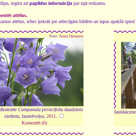
fijas, iegūsi arī
papildus informāciju
par tajā redzamo.
ntēt attēlus.
tīkamos attēlus, ieliec ķeksīti pie attiecīgām bildēm un lapas apakšā spi
Foto:
Ansis Opmanis
lkstenīte
Campanula persicifolia
daudziem
Jaunlaicenes
ziediem, Jaunrēveļos,
2011
.
Komentēt (0)