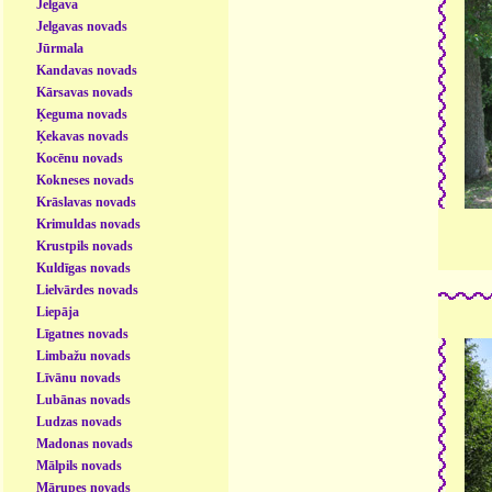
Jelgava
Jelgavas novads
Jūrmala
Kandavas novads
Kārsavas novads
Ķeguma novads
Ķekavas novads
Kocēnu novads
Kokneses novads
Krāslavas novads
Krimuldas novads
Krustpils novads
Kuldīgas novads
Lielvārdes novads
Liepāja
Līgatnes novads
Limbažu novads
Līvānu novads
Lubānas novads
Ludzas novads
Madonas novads
Mālpils novads
Mārupes novads