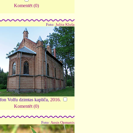
Komentēt (0)
Foto:
Julita Kluša
fon Volfu dzimtas kapliča,
2016
.
Komentēt (0)
Foto:
Ansis Opmanis