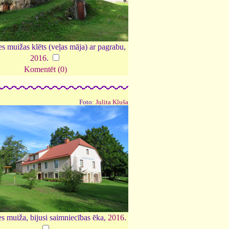
es muižas klēts (veļas māja) ar pagrabu,
2016
.
Komentēt (0)
Foto:
Julita Kluša
es muiža, bijusi saimniecības ēka,
2016
.