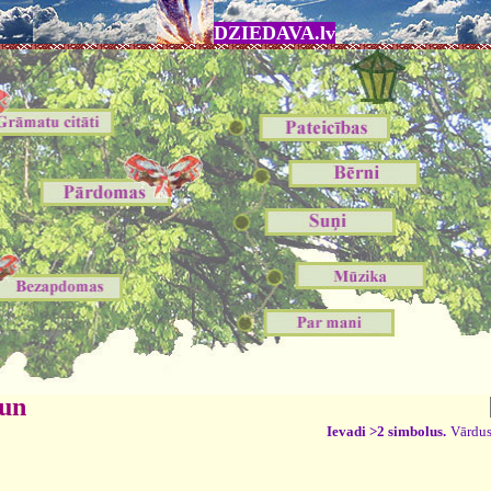
DZIEDAVA.lv
 un
Ievadi >2 simbolus.
Vārdus