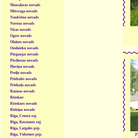
Mazsalacas novads
Mērsraga novads
Naukšēnu novads
Neretas novads
Nīcas novads
Ogres novads
Olaines novads
Ozolnieku novads
Pārgaujas novads
Pāvilostas novads
Pļaviņu novads
Preiļu novads
Priekules novads
Priekuļu novads
Raunas novads
Rēzekne
Rēzeknes novads
Riebiņu novads
Rīga, Centra raj.
Rīga, Kurzemes raj.
Rīga, Latgales prp.
P
Rīga, Vidzemes prp.