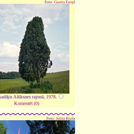
Foto:
Guntis Eniņš
kadiķis Alūksnes rajonā,
1978
.
Komentēt (0)
Foto:
Julita Kluša