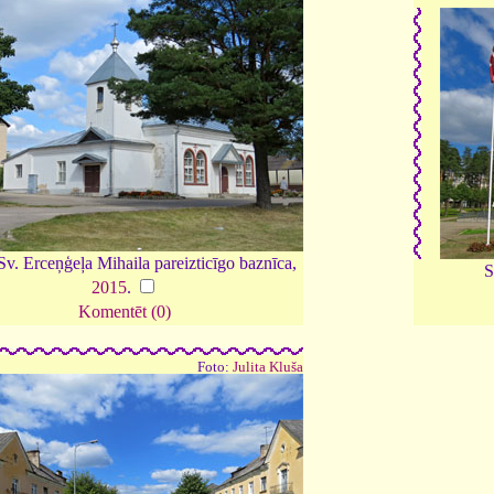
Sv. Erceņģeļa Mihaila pareizticīgo baznīca,
S
2015
.
Komentēt (0)
Foto:
Julita Kluša