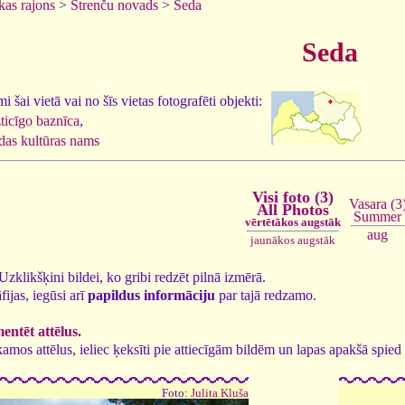
kas rajons
>
Strenču novads
>
Seda
Seda
 šai vietā vai no šīs vietas fotografēti objekti:
ticīgo baznīca
,
das kultūras nams
Visi foto (3)
Vasara (3
All Photos
Summer
vērtētākos augstāk
aug
jaunākos augstāk
. Uzklikšķini bildei, ko gribi redzēt pilnā izmērā.
fijas, iegūsi arī
papildus informāciju
par tajā redzamo.
ntēt attēlus.
tīkamos attēlus, ieliec ķeksīti pie attiecīgām bildēm un lapas apakšā spi
Foto:
Julita Kluša