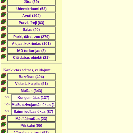
Konkrētas celtnes, veidojumi
>>
>>
>>