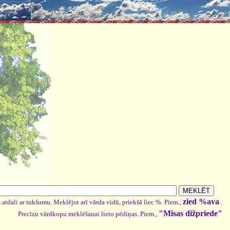
zied %ava
 atdali ar tukšumu. Meklējot arī vārda vidū, priekšā liec %. Piem.,
.
"Misas dižpriede"
Precīzu vārdkopu meklēšanai lieto pēdiņas. Piem.,