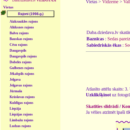
Daba.dziedava.lv
VEIDOTĀJI
Vietas >
Vidzeme
>
Val
Vietas
Aizkraukles rajons
Alūksnes rajons
Daba.dziedava.lv skatāmi
Balvu rajons
Baznīcas
:
Sedas pareiz
Bauskas rajons
Sabiedriskās ēkas
:
Se
Cēsu rajons
Daugavpils
Daugavpils rajons
Dobeles rajons
Gulbenes rajons
Jēkabpils rajons
Jelgava
Jelgavas rajons
Atlasīto attēlu skaits: 3
Jūrmala
Uzklikšķinot
uz fotogrā
Krāslavas rajons
Kuldīgas rajons
Skatīties slīdrādi
/
Kome
Liepāja
Ja vēlies atzīmēt īpaši 
Liepājas rajons
Limbažu rajons
Ludzas rajons