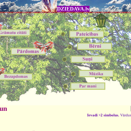
DZIEDAVA.lv
 un
Ievadi >2 simbolus.
Vārdus