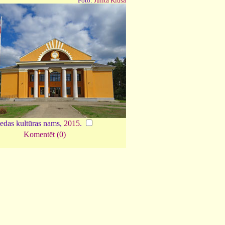
Foto:
Julita Kluša
edas kultūras nams,
2015
.
Komentēt (0)