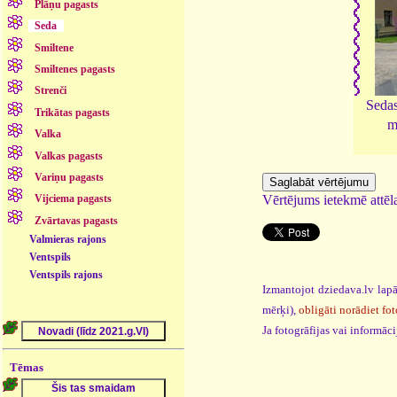
Plāņu pagasts
Seda
Smiltene
Smiltenes pagasts
Strenči
Sedas
Trikātas pagasts
m
Valka
Valkas pagasts
Variņu pagasts
Vērtējums ietekmē attēla
Vijciema pagasts
Zvārtavas pagasts
Valmieras rajons
Ventspils
Ventspils rajons
Izmantojot dziedava.lv lapā
mērķi),
obligāti norādiet fot
Ja fotogrāfijas vai informā
Tēmas