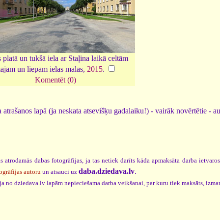
 platā un tukšā iela ar Staļina laikā celtām
ājām un liepām ielas malās,
2015
.
Komentēt (0)
 atrašanos lapā (ja neskata atsevišķu gadalaiku!) - vairāk novērtētie - a
s atrodamās dabas fotogrāfijas, ja tas netiek darīts kāda apmaksāta darba ietvaro
daba.dziedava.lv
.
ogrāfijas autoru
un atsauci uz
cija no dziedava.lv lapām nepieciešama darba veikšanai, par kuru tiek maksāts, izma