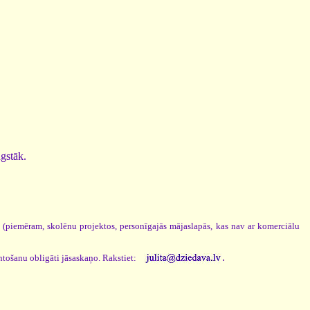
ugstāk.
s (piemēram, skolēnu projektos, personīgajās mājaslapās, kas nav ar komerciālu
.
ntošanu obligāti jāsaskaņo. Rakstiet: