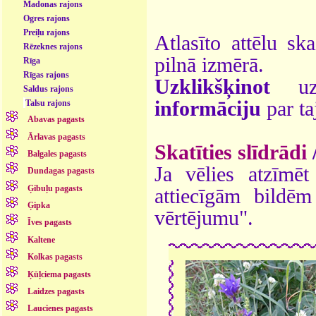
Madonas rajons
Ogres rajons
Preiļu rajons
Atlasīto attēlu sk
Rēzeknes rajons
pilnā izmērā.
Rīga
Rīgas rajons
Uzklikšķinot
uz 
Saldus rajons
informāciju
par ta
Talsu rajons
Abavas pagasts
Ārlavas pagasts
Skatīties slīdrādi
Balgales pagasts
Ja vēlies atzīmēt 
Dundagas pagasts
Ģibuļu pagasts
attiecīgām bildē
Ģipka
vērtējumu".
Īves pagasts
Kaltene
Kolkas pagasts
Ķūļciema pagasts
Laidzes pagasts
Laucienes pagasts