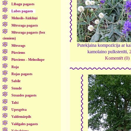
Lībagu pagasts
Lubes pagasts
Melnsils-Aizklāņi
Mērsraga pagasts
Mērsraga pagasts (bez
ciemiem)
Putekļaina kompozīcija ar ka
Mērsrags
kamolaino pulkstenīti,
Pūrciems
Komentēt (0)
Pūrciems - Melnsilupe
Roja
Rojas pagasts
Sabile
Stende
Strazdes pagasts
Talsi
Upesgrīva
Valdemārpils
Valdgales pagasts