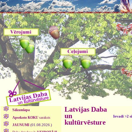
Latvijas Daba
Sākumlapa
un
Ievadi >2 s
Apsekoto KOKU
saraksts
kultūrvēsture
(01.08.2026.)
JAUNUMI