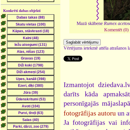
Konkrēti dabas objekti
Mazā skābene
Rumex acetos
Komentēt (0)
Vērtējums ietekmē attēla atrašanos la
Izmantojot dziedava.lv
darīts kāda apmaksāt
personīgajās mājaslap
fotogrāfijas autoru
un a
Ja fotogrāfijas vai i