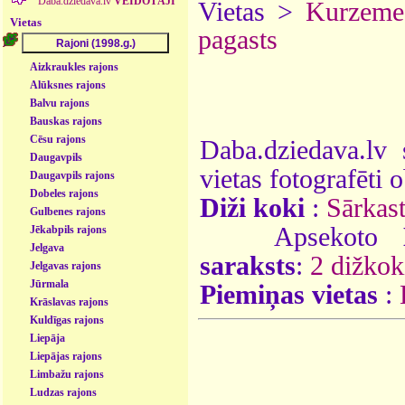
Daba.dziedava.lv
VEIDOTĀJI
Vietas >
Kurzeme
Vietas
pagasts
Aizkraukles rajons
Alūksnes rajons
Balvu rajons
Bauskas rajons
Cēsu rajons
Daba.dziedava.lv 
Daugavpils
vietas fotografēti o
Daugavpils rajons
Dobeles rajons
Diži koki
:
Sārkas
Gulbenes rajons
Apsekoto
Jēkabpils rajons
Jelgava
saraksts
:
2 dižkok
Jelgavas rajons
Jūrmala
Piemiņas vietas
:
Krāslavas rajons
Kuldīgas rajons
Liepāja
Liepājas rajons
Limbažu rajons
Ludzas rajons