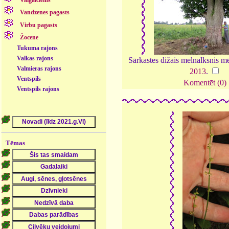
Valgalciems
Vandzenes pagasts
Virbu pagasts
Žocene
Tukuma rajons
Valkas rajons
Sārkastes dižais melnalksnis m
Valmieras rajons
2013
.
Ventspils
Komentēt (0)
Ventspils rajons
Tēmas