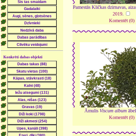
Pamestās Kličkas dzirnavas, aiz
2019
.
Komentēt (0)
Konkrēti dabas objekti
Āmulis
Viscum album
ābe
Komentēt (0)