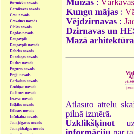
Muižas
:
Vārkavas
Burtnieku novads
Carnikavas novads
Kungu mājas
:
Vā
Cēsu novads
Vējdzirnavas
:
Ja
Cesvaines novads
Ciblas novads
Dzirnavas un HE
Dagdas novads
Mazā arhitektūra
Daugavpils
Daugavpils novads
Dobeles novads
Dundagas novads
Durbes novads
Engures novads
Vis
Ērgļu novads
Al
Garkalnes novads
vērtē
Grobiņas novads
jaun
Gulbenes novads
Iecavas novads
Atlasīto attēlu ska
Ikšķiles novads
Ilūkstes novads
pilnā izmērā.
Inčukalna novads
Uzklikšķinot
uz 
Jaunjelgavas novads
Jaunpiebalgas novads
informāciju
par ta