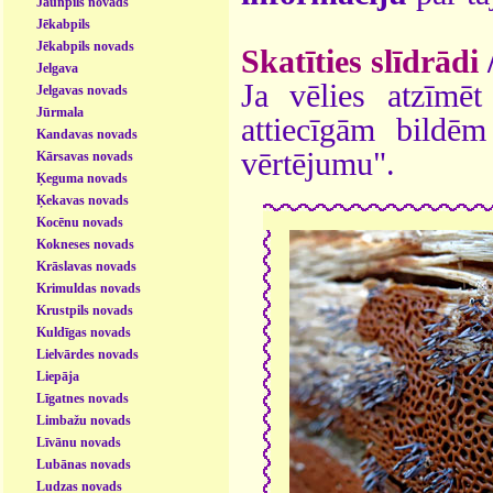
Jaunpils novads
Jēkabpils
Jēkabpils novads
Skatīties slīdrādi
Jelgava
Ja vēlies atzīmēt 
Jelgavas novads
Jūrmala
attiecīgām bildē
Kandavas novads
vērtējumu".
Kārsavas novads
Ķeguma novads
Ķekavas novads
Kocēnu novads
Kokneses novads
Krāslavas novads
Krimuldas novads
Krustpils novads
Kuldīgas novads
Lielvārdes novads
Liepāja
Līgatnes novads
Limbažu novads
Līvānu novads
Lubānas novads
Ludzas novads