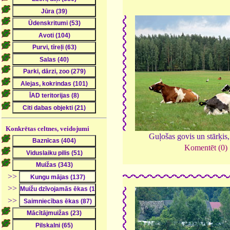
Konkrētas celtnes, veidojumi
Guļošas govis un stārķis
Komentēt (0)
>>
>>
>>