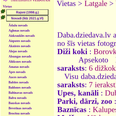
Daba.dziedava.lv
VEIDOTĀJI
Vietas >
Latgale
>
Vietas
Ādažu novads
Aglonas novads
Daba.dziedava.lv a
Aizkraukles novads
Aizputes novads
no šīs vietas fotogr
Aknīstes novads
Diži koki
:
Borovk
Alojas novads
Alsungas novads
Apsekoto
Alūksnes novads
saraksts
:
6 dižkok
Amatas novads
Apes novads
Visu daba.dzieda
Auces novads
Babītes novads
saraksts
:
7 ierakst
Baldones novads
Upes, kanāli
:
Du
Baltinavas novads
Balvu novads
Parki, dārzi, zoo
Bauskas novads
Baznīcas
:
Kalupes
Beverīnas novads
Brocēnu novads