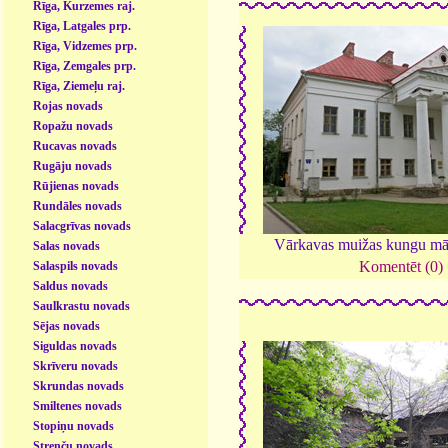
Rīga, Kurzemes raj.
Rīga, Latgales prp.
Rīga, Vidzemes prp.
Rīga, Zemgales prp.
Rīga, Ziemeļu raj.
Rojas novads
Ropažu novads
Rucavas novads
Rugāju novads
Rūjienas novads
Rundāles novads
Salacgrīvas novads
Vārkavas muižas kungu mā
Salas novads
Komentēt (0)
Salaspils novads
Saldus novads
Saulkrastu novads
Sējas novads
Siguldas novads
Skrīveru novads
Skrundas novads
Smiltenes novads
Stopiņu novads
Strenču novads