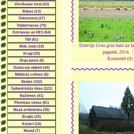
Dzērvju
Grus grus
bars uz l
pagastā,
2014
.
Komentēt (0)