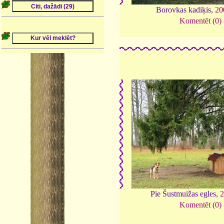
Borovkas kadiķis,
20
Komentēt (0)
Pie Šustmuižas egles,
Komentēt (0)