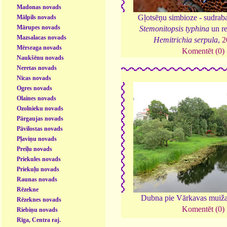
Madonas novads
Gļotsēņu simbioze - sudraba
Mālpils novads
Mārupes novads
Stemonitopsis typhina
un re
Mazsalacas novads
Hemitrichia serpula
,
2
Mērsraga novads
Komentēt (0)
Naukšēnu novads
Neretas novads
Nīcas novads
Ogres novads
Olaines novads
Ozolnieku novads
Pārgaujas novads
Pāvilostas novads
Pļaviņu novads
Preiļu novads
Priekules novads
Priekuļu novads
Raunas novads
Rēzekne
Dubna pie Vārkavas muiž
Rēzeknes novads
Komentēt (0)
Riebiņu novads
Rīga, Centra raj.