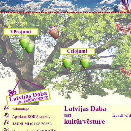
Latvijas Daba
Sākumlapa
un
Ievadi >2 s
Apsekoto KOKU
saraksts
kultūrvēsture
(01.08.2026.)
JAUNUMI