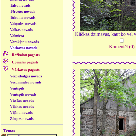
Talsu novads
Tērvetes novads
Tukuma novads
Vaiņodes novads
Valkas novads
Kličkas dzirnavas, kaut ko vēl v
Valmiera
Varakļānu novads
Komentēt (0)
Vārkavas novads
Rožkalnu pagasts
Upmalas pagasts
Vārkavas pagasts
Vecpiebalgas novads
Vecumnieku novads
Ventspils
Ventspils novads
Viesītes novads
Viļakas novads
Viļānu novads
Zilupes novads
Tēmas