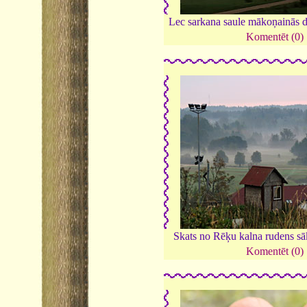
Lec sarkana saule mākoņainās 
Komentēt (0)
Skats no Rēķu kalna rudens s
Komentēt (0)