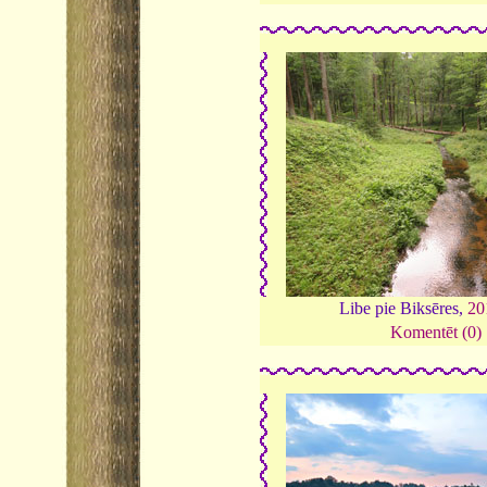
Libe pie Biksēres,
20
Komentēt (0)