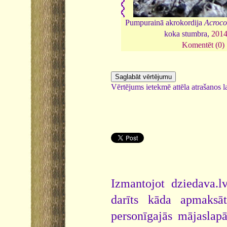
Pumpurainā akrokordija
Acroco
koka stumbra,
201
Komentēt (0)
Vērtējums ietekmē attēla atrašanos la
Izmantojot dziedava.lv
darīts kāda apmaksāt
personīgajās mājaslap