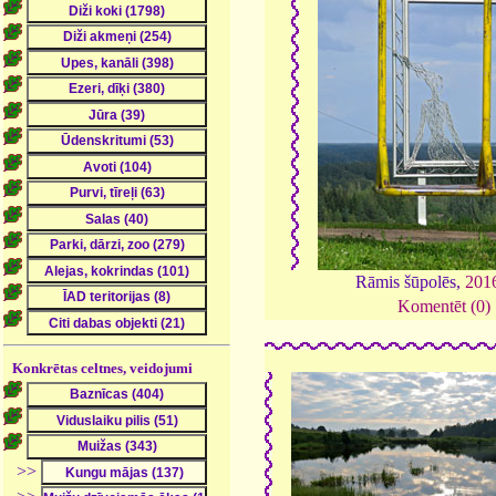
Rāmis šūpolēs,
201
Komentēt (0)
Konkrētas celtnes, veidojumi
>>