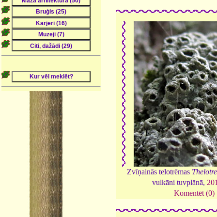
Zvīņainās telotrēmas
Thelotr
vulkāni tuvplānā,
20
Komentēt (0)