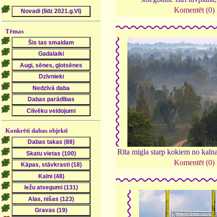
Komentēt (0)
Tēmas
Konkrēti dabas objekti
Rīta migla starp kokiem no kaln
Komentēt (0)