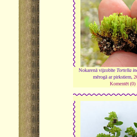
Nokarenā vijzobīte
Tortella in
mērogā ar pirkstiem,
2
Komentēt (0)