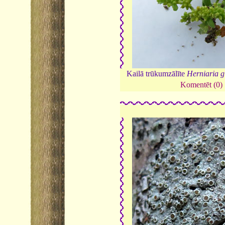
Kailā trūkumzālīte
Herniaria g
Komentēt (0)