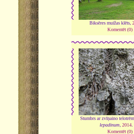
Biksēres muižas klēts,
Komentēt (0)
Stumbrs ar zvīņaino telotr
lepadinum
,
2014
Komentēt (0)