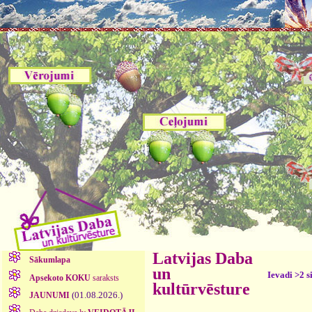
Latvijas Daba
Sākumlapa
un
Ievadi >2 s
Apsekoto KOKU
saraksts
kultūrvēsture
(01.08.2026.)
JAUNUMI