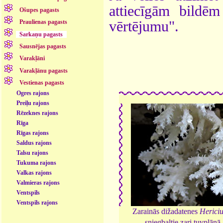
attiecīgām bildē
Ošupes pagasts
vērtējumu".
Praulienas pagasts
Sarkaņu pagasts
Sausnējas pagasts
Varakļāni
Varakļānu pagasts
Vestienas pagasts
Ogres rajons
Preiļu rajons
Rēzeknes rajons
Rīga
Rīgas rajons
Saldus rajons
Talsu rajons
Tukuma rajons
Valkas rajons
Valmieras rajons
Ventspils
Ventspils rajons
Zarainās dižadatenes
Herici
sniegbaltie zari tuvplānā