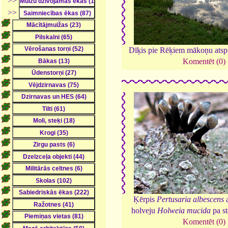
>>
>>
Dīķis pie Rēķiem mākoņu atsp
Komentēt (0)
Ķērpis
Pertusaria albescens
a
holveju
Holweia mucida
pa s
Komentēt (0)