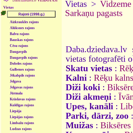
Daba.dziedava.lv
VEIDOTĀJI
Vietas >
Vidzeme
Vietas
Sarkaņu pagasts
Aizkraukles rajons
Alūksnes rajons
Balvu rajons
Bauskas rajons
Cēsu rajons
Daba.dziedava.lv 
Daugavpils
vietas fotografēti o
Daugavpils rajons
Dobeles rajons
Skatu vietas
:
Rēķ
Gulbenes rajons
Kalni
:
Rēķu kaln
Jēkabpils rajons
Jelgava
Diži koki
:
Biksēre
Jelgavas rajons
Jūrmala
Diži akmeņi
:
Īvā
Krāslavas rajons
Upes, kanāli
:
Lib
Kuldīgas rajons
Liepāja
Parki, dārzi, zoo
Liepājas rajons
Muižas
:
Biksēres
Limbažu rajons
Ludzas rajons