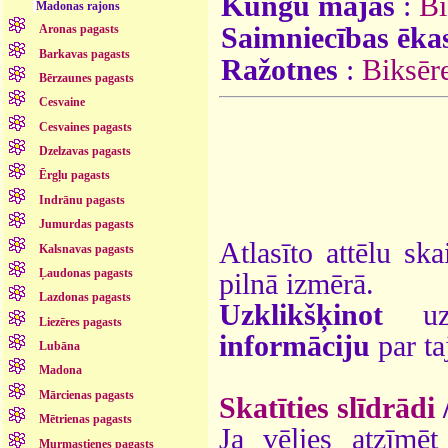
Kungu mājas
:
Bi
Madonas rajons
Saimniecības ēka
Aronas pagasts
Barkavas pagasts
Ražotnes
:
Biksēr
Bērzaunes pagasts
Cesvaine
Cesvaines pagasts
Dzelzavas pagasts
Ērgļu pagasts
Indrānu pagasts
Jumurdas pagasts
Atlasīto attēlu ska
Kalsnavas pagasts
Ļaudonas pagasts
pilnā izmērā.
Lazdonas pagasts
Uzklikšķinot
uz 
Liezēres pagasts
informāciju
par ta
Lubāna
Madona
Mārcienas pagasts
Skatīties slīdrādi
Mētrienas pagasts
Ja vēlies atzīmēt 
Murmastienes pagasts