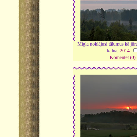
Migla noklājusi tālumus kā jūr
kalna,
2014
.
Komentēt (0)