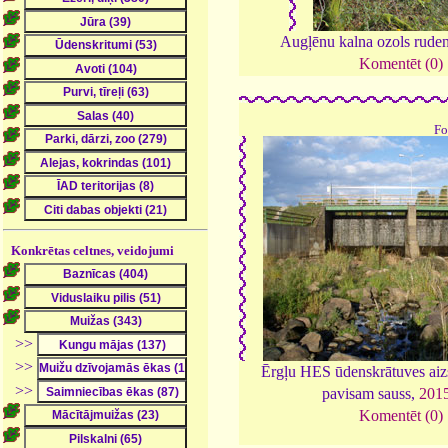
Augļēnu kalna ozols rude
Komentēt (0)
Fo
Konkrētas celtnes, veidojumi
>>
>>
Ērgļu HES ūdenskrātuves aizs
>>
pavisam sauss,
201
Komentēt (0)