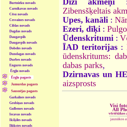
Diži akmeņi
Burtnieku novads
Zibensšķeltais ak
Carnikavas novads
Cēsu novads
Upes, kanāli
:
Nār
Cesvaines novads
Ciblas novads
Ezeri, dīķi
:
Pulgo
Dagdas novads
Ūdenskritumi
:
V
Daugavpils
Daugavpils novads
ĪAD teritorijas
:
Dobeles novads
ūdenskritums: dab
Dundagas novads
Durbes novads
dabas parks
,
Engures novads
Ērgļu novads
Dzirnavas un H
Ērgļu pagasts
aizsprosts
Jumurdas pagasts
Sausnējas pagasts
Garkalnes novads
Grobiņas novads
Visi fot
Gulbenes novads
All Ph
vērtētākos
Iecavas novads
jaunākos 
Ikšķiles novads
Ilūkstes novads