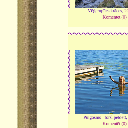
Vēģerupītes krāces,
2
Komentēt (0)
Pulgosnis - forši peldēt!
Komentēt (0)