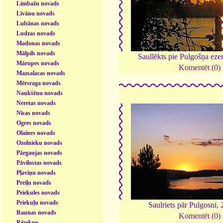
Limbažu novads
Līvānu novads
Lubānas novads
Ludzas novads
Madonas novads
Mālpils novads
Saullēkts pie Pulgošņa eze
Mārupes novads
Komentēt (0)
Mazsalacas novads
Mērsraga novads
Naukšēnu novads
Neretas novads
Nīcas novads
Ogres novads
Olaines novads
Ozolnieku novads
Pārgaujas novads
Pāvilostas novads
Pļaviņu novads
Preiļu novads
Priekules novads
Priekuļu novads
Saulriets pār Pulgosni,
Raunas novads
Komentēt (0)
Rēzekne