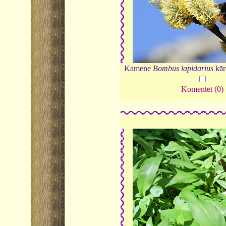
Kamene
Bombus lapidarius
kār
Komentēt (0)