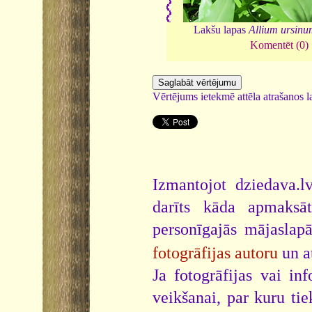
Lakšu lapas
Allium ursin
Komentēt (0)
Vērtējums ietekmē attēla atrašanos la
Izmantojot dziedava.lv
darīts kāda apmaksāt
personīgajās mājaslap
fotogrāfijas autoru
un a
Ja fotogrāfijas vai i
veikšanai, par kuru ti