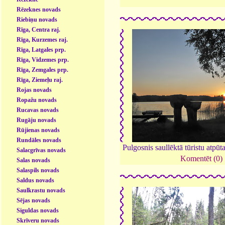
Rēzeknes novads
Riebiņu novads
Rīga, Centra raj.
Rīga, Kurzemes raj.
Rīga, Latgales prp.
Rīga, Vidzemes prp.
Rīga, Zemgales prp.
Rīga, Ziemeļu raj.
Rojas novads
Ropažu novads
Rucavas novads
Rugāju novads
Rūjienas novads
Rundāles novads
Pulgosnis saullēktā tūristu atpūt
Salacgrīvas novads
Komentēt (0)
Salas novads
Salaspils novads
Saldus novads
Saulkrastu novads
Sējas novads
Siguldas novads
Skrīveru novads