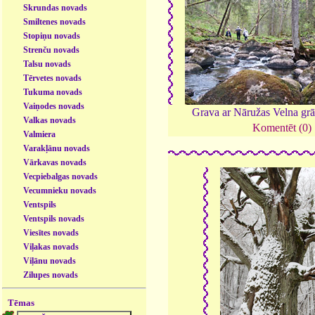
Skrundas novads
Smiltenes novads
Stopiņu novads
Strenču novads
Talsu novads
Tērvetes novads
Tukuma novads
Vaiņodes novads
Grava ar Nāružas Velna gr
Valkas novads
Komentēt (0)
Valmiera
Varakļānu novads
Vārkavas novads
Vecpiebalgas novads
Vecumnieku novads
Ventspils
Ventspils novads
Viesītes novads
Viļakas novads
Viļānu novads
Zilupes novads
Tēmas