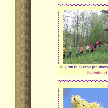
Augļēnu kalna ozols pēc atbrīv
Komentēt (0)