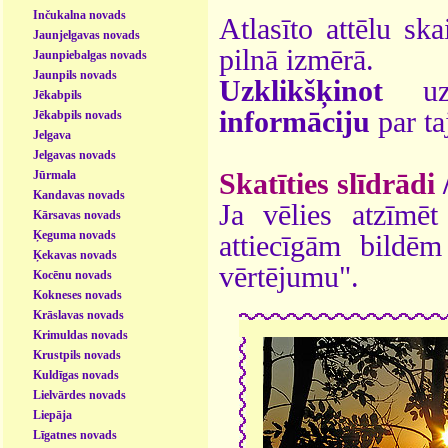
Inčukalna novads
Atlasīto attēlu ska
Jaunjelgavas novads
pilnā izmērā.
Jaunpiebalgas novads
Jaunpils novads
Uzklikšķinot
uz 
Jēkabpils
informāciju
par ta
Jēkabpils novads
Jelgava
Jelgavas novads
Jūrmala
Skatīties slīdrādi
Kandavas novads
Ja vēlies atzīmēt 
Kārsavas novads
Ķeguma novads
attiecīgām bildē
Ķekavas novads
vērtējumu".
Kocēnu novads
Kokneses novads
Krāslavas novads
Krimuldas novads
Krustpils novads
Kuldīgas novads
Lielvārdes novads
Liepāja
Līgatnes novads