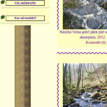
Nāružai Velna grāvī jātek pāri
akmeņiem,
2012
.
Komentēt (0)