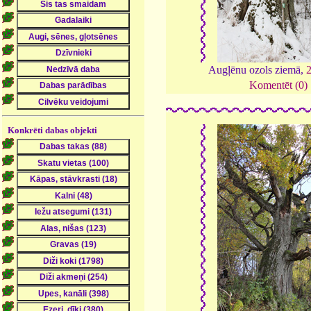
Augļēnu ozols ziemā,
Komentēt (0)
Konkrēti dabas objekti