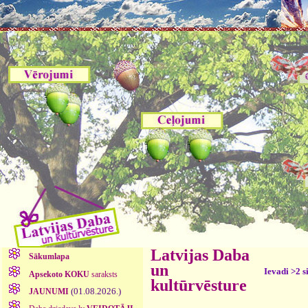
Latvijas Daba
Sākumlapa
un
Ievadi >2 s
Apsekoto KOKU
saraksts
kultūrvēsture
(01.08.2026.)
JAUNUMI