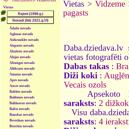
Daba.dziedava.lv
VEIDOTĀJI
Vietas >
Vidzeme
Vietas
pagasts
Ādažu novads
Aglonas novads
Aizkraukles novads
Daba.dziedava.lv 
Aizputes novads
Aknīstes novads
vietas fotografēti o
Alojas novads
Alsungas novads
Dabas takas
:
Bra
Alūksnes novads
Diži koki
:
Augļēn
Amatas novads
Apes novads
Vecais ozols
Auces novads
Apsekoto
Babītes novads
Baldones novads
saraksts
:
2 dižkok
Baltinavas novads
Balvu novads
Visu daba.dzieda
Bauskas novads
saraksts
:
4 ierakst
Beverīnas novads
Brocēnu novads