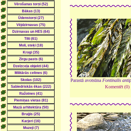
Parastā avotsūna
Fontinalis anti
Komentēt (0)