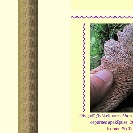
Divgadīgās šķeltpores
Abort
cepurītes apakšpuse,
2
Komentēt (0)