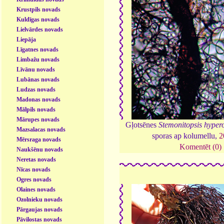
Krustpils novads
Kuldīgas novads
Lielvārdes novads
Liepāja
Līgatnes novads
Limbažu novads
Līvānu novads
Lubānas novads
Ludzas novads
Madonas novads
Mālpils novads
Mārupes novads
Gļotsēnes
Stemonitopsis hyper
Mazsalacas novads
sporas ap kolumellu,
2
Mērsraga novads
Komentēt (0)
Naukšēnu novads
Neretas novads
Nīcas novads
Ogres novads
Olaines novads
Ozolnieku novads
Pārgaujas novads
Pāvilostas novads