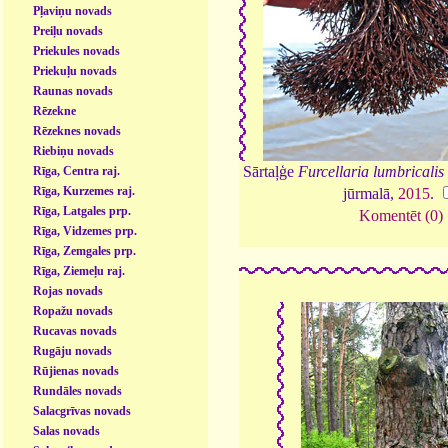
Pļaviņu novads
Preiļu novads
Priekules novads
Priekuļu novads
Raunas novads
Rēzekne
Rēzeknes novads
Riebiņu novads
Sārtaļģe
Furcellaria lumbricalis
Rīga, Centra raj.
Rīga, Kurzemes raj.
jūrmalā,
2015
.
Rīga, Latgales prp.
Komentēt (0)
Rīga, Vidzemes prp.
Rīga, Zemgales prp.
Rīga, Ziemeļu raj.
Rojas novads
Ropažu novads
Rucavas novads
Rugāju novads
Rūjienas novads
Rundāles novads
Salacgrīvas novads
Salas novads