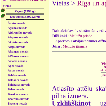
Daba.dziedava.lv
VEIDOTĀJI
Vietas >
Rīga un a
Vietas
Ādažu novads
Aglonas novads
Daba.dziedava.lv skatāmi šai vietā va
Aizkraukles novads
Diži koki
:
Mellužu priede
Aizputes novads
Apsekoto
Latvijas nozīmes dižk
Aknīstes novads
Jūra
:
Mellužu jūrmala
Alojas novads
Alsungas novads
Alūksnes novads
Amatas novads
Vi
Apes novads
A
vēr
Auces novads
ja
Babītes novads
Baldones novads
Baltinavas novads
Atlasīto attēlu ska
Balvu novads
pilnā izmērā.
Bauskas novads
Beverīnas novads
Uzklikšķinot
uz 
Brocēnu novads