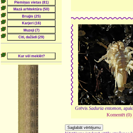
Grēvis
Saduria entomon
, apa
Komentēt (0)