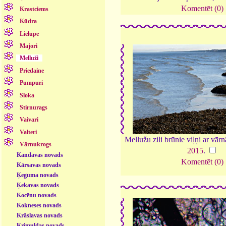
Komentēt (0)
Krastciems
Kūdra
Lielupe
Majori
Melluži
Priedaine
Pumpuri
Sloka
Stirnurags
Vaivari
Valteri
Mellužu zili brūnie viļņi ar vār
Vārnukrogs
2015
.
Kandavas novads
Komentēt (0)
Kārsavas novads
Ķeguma novads
Ķekavas novads
Kocēnu novads
Kokneses novads
Krāslavas novads
Krimuldas novads