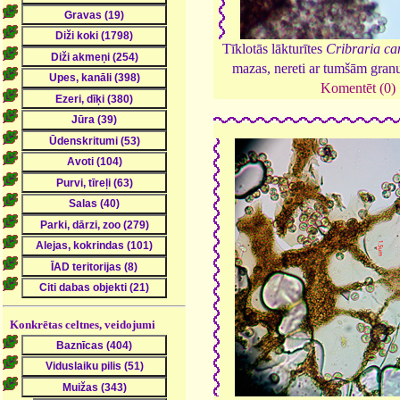
Tīklotās lākturītes
Cribraria ca
mazas, nereti ar tumšām gra
Komentēt (0)
Konkrētas celtnes, veidojumi