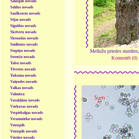
Salaspils novads
Saldus novads
Saulkrastu novads
Sējas novads
Siguldas novads
Skrīveru novads
Skrundas novads
Smiltenes novads
Stopiņu novads
Mellužu priedes stumbrs
Strenču novads
Komentēt (0)
Talsu novads
Tērvetes novads
Tukuma novads
Vaiņodes novads
Valkas novads
Valmiera
Varakļānu novads
Vārkavas novads
Vecpiebalgas novads
Vecumnieku novads
Ventspils
Ventspils novads
Viesītes novads