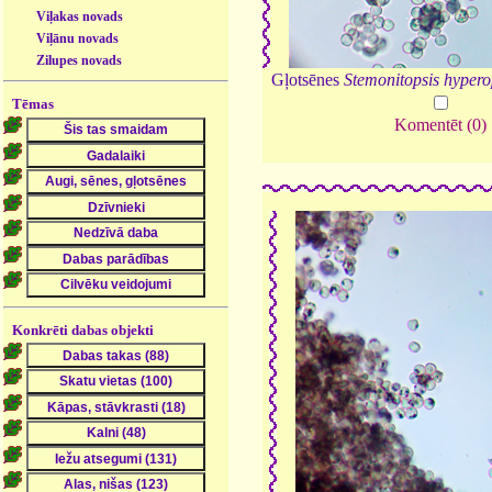
Viļakas novads
Viļānu novads
Zilupes novads
Gļotsēnes
Stemonitopsis hypero
Tēmas
Komentēt (0)
Konkrēti dabas objekti