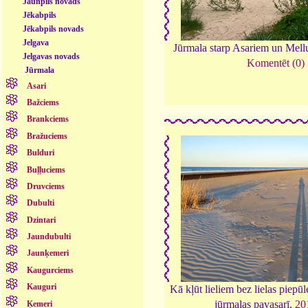
Jaunpils novads
Jēkabpils
Jēkabpils novads
Jelgava
Jūrmala starp Asariem un Mel
Jelgavas novads
Komentēt (0)
Jūrmala
Asari
Bažciems
Brankciems
Bražuciems
Bulduri
Buļļuciems
Druvciems
Dubulti
Dzintari
Jaundubulti
Jaunķemeri
Kaugurciems
Kauguri
Kā kļūt lieliem bez lielas piepū
jūrmalas pavasarī,
20
Ķemeri