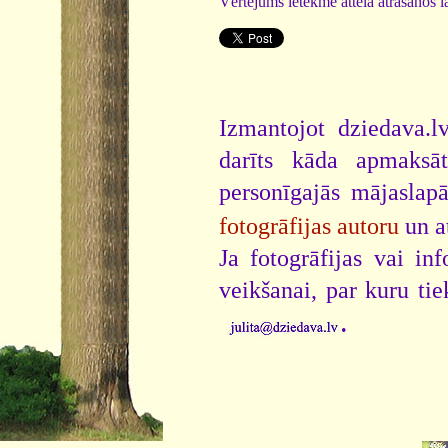
Vērtējums ietekmē attēla atrašanos la
Izmantojot dziedava.lv
darīts kāda apmaksāt
personīgajās mājaslap
fotogrāfijas autoru
un a
Ja fotogrāfijas vai i
veikšanai, par kuru ti
.