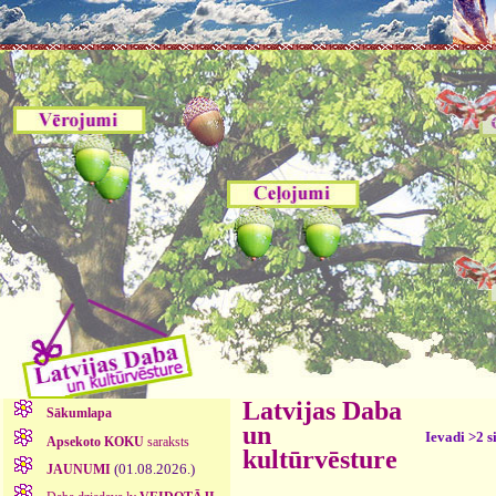
Latvijas Daba
Sākumlapa
un
Ievadi >2 s
Apsekoto KOKU
saraksts
kultūrvēsture
(01.08.2026.)
JAUNUMI