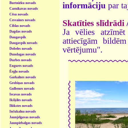
Burtnieku novads
informāciju
par ta
Carnikavas novads
Cēsu novads
Cesvaines novads
Skatīties slīdrādi
Ciblas novads
Ja vēlies atzīmēt 
Dagdas novads
Daugavpils
attiecīgām bildē
Daugavpils novads
vērtējumu".
Dobeles novads
Dundagas novads
Durbes novads
Engures novads
Ērgļu novads
Garkalnes novads
Grobiņas novads
Gulbenes novads
Iecavas novads
Ikšķiles novads
Ilūkstes novads
Inčukalna novads
Jaunjelgavas novads
Jaunpiebalgas novads