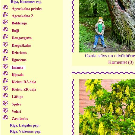
Rīga, Kurzemes raj.
Āgenskalna priedes
Āgenskalna Z
Bolderāja
Buļļi
Daugavgrīva
Dzegužkalns
Dzirciems
Ozola stāvs un cilvēkbērn
Iļģuciems
Komentēt (0)
Imanta
Ķīpsala
Kleistu DA daļa
Kleistu ZR daļa
Lāčupe
Spilve
Voleri
Zasulauks
Rīga, Latgales prp.
Rīga, Vidzemes prp.