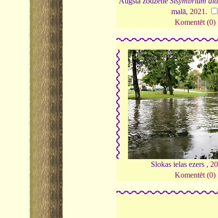
Augstā žodzene
Sisymbrium alt
malā,
2021
.
Komentēt (0)
Slokas ielas ezers ,
20
Komentēt (0)