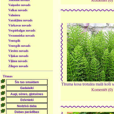
Komentēt (0)
Vaiņodes novads
Valkas novads
Valmiera
Varakļānu novads
Vārkavas novads
Vecpiebalgas novads
Vecumnieku novads
Ventspils
Ventspils novads
Viesītes novads
Viļakas novads
Viļānu novads
Zilupes novads
Tēmas
Tīruma kosa trotuāra malā koši 
Komentēt (0)