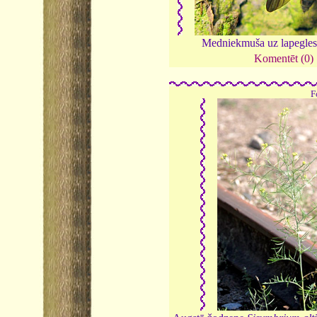
Medniekmuša uz lapegle
Komentēt (0)
F