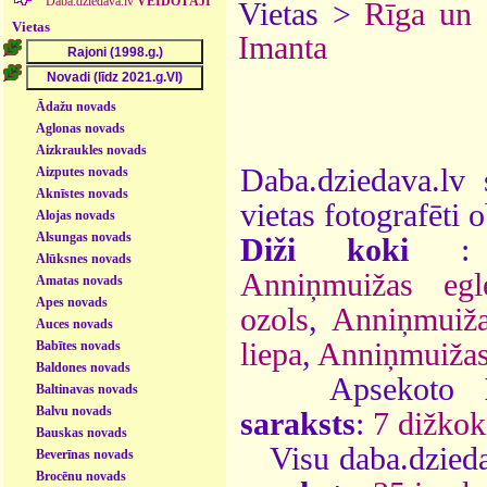
Daba.dziedava.lv
VEIDOTĀJI
Vietas >
Rīga un
Vietas
Imanta
Ādažu novads
Aglonas novads
Aizkraukles novads
Daba.dziedava.lv 
Aizputes novads
Aknīstes novads
vietas fotografēti o
Alojas novads
Alsungas novads
Diži koki
Alūksnes novads
Anniņmuižas egl
Amatas novads
Apes novads
ozols
,
Anniņmuiža
Auces novads
liepa
,
Anniņmuižas 
Babītes novads
Baldones novads
Apsekoto
Baltinavas novads
Balvu novads
saraksts
:
7 dižkok
Bauskas novads
Visu daba.dzieda
Beverīnas novads
Brocēnu novads