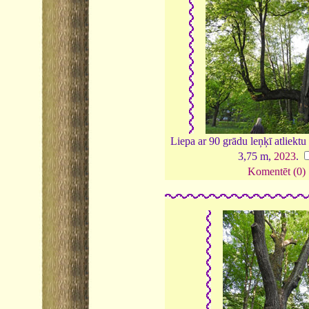
Liepa ar 90 grādu leņķī atliektu
3,75 m,
2023
.
Komentēt (0)