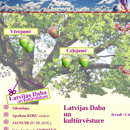
Latvijas Daba
Sākumlapa
un
Ievadi >2 s
Apsekoto KOKU
saraksts
kultūrvēsture
(01.08.2026.)
JAUNUMI