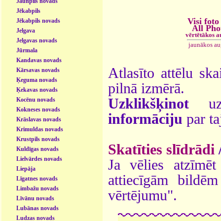
Jaunpils novads
Jēkabpils
Visi foto
Jēkabpils novads
All Pho
Jelgava
vērtētākos a
Jelgavas novads
jaunākos au
Jūrmala
Kandavas novads
Atlasīto attēlu ska
Kārsavas novads
Ķeguma novads
pilnā izmērā.
Ķekavas novads
Uzklikšķinot
uz 
Kocēnu novads
Kokneses novads
informāciju
par ta
Krāslavas novads
Krimuldas novads
Krustpils novads
Skatīties slīdrādi
Kuldīgas novads
Lielvārdes novads
Ja vēlies atzīmēt 
Liepāja
attiecīgām bildē
Līgatnes novads
Limbažu novads
vērtējumu".
Līvānu novads
Lubānas novads
Ludzas novads