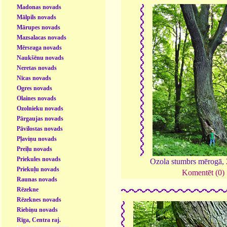
Madonas novads
Mālpils novads
Mārupes novads
Mazsalacas novads
Mērsraga novads
Naukšēnu novads
Neretas novads
Nīcas novads
Ogres novads
Olaines novads
Ozolnieku novads
Pārgaujas novads
Pāvilostas novads
Pļaviņu novads
Preiļu novads
Priekules novads
Ozola stumbrs mērogā,
Priekuļu novads
Komentēt (0)
Raunas novads
Rēzekne
Rēzeknes novads
Riebiņu novads
Rīga, Centra raj.