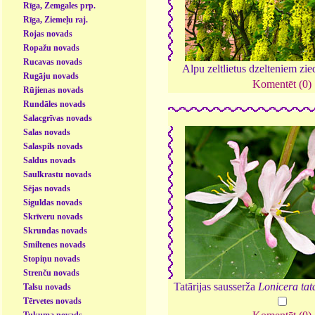
Rīga, Zemgales prp.
Rīga, Ziemeļu raj.
Rojas novads
Ropažu novads
Rucavas novads
Alpu zeltlietus dzelteniem zi
Rugāju novads
Komentēt (0)
Rūjienas novads
Rundāles novads
Salacgrīvas novads
Salas novads
Salaspils novads
Saldus novads
Saulkrastu novads
Sējas novads
Siguldas novads
Skrīveru novads
Skrundas novads
Smiltenes novads
Stopiņu novads
Strenču novads
Tatārijas sausserža
Lonicera tat
Talsu novads
Tērvetes novads
Tukuma novads