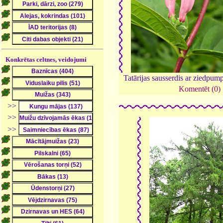
Konkrētas celtnes, veidojumi
Tatārijas sausserdis ar ziedpu
Komentēt (0)
>>
>>
>>