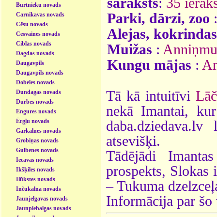
saraksts
:
35 ieraks
Burtnieku novads
Parki, dārzi, zoo
Carnikavas novads
Cēsu novads
Alejas, kokrindas
Cesvaines novads
Ciblas novads
Muižas
:
Anniņmui
Dagdas novads
Kungu mājas
:
An
Daugavpils
Daugavpils novads
Dobeles novads
Tā kā intuitīvi
Lāč
Dundagas novads
Durbes novads
nekā Imantai, kur
Engures novads
Ērgļu novads
daba.dziedava.lv
Garkalnes novads
atsevišķi.
Grobiņas novads
Gulbenes novads
Tādējādi Imanta
Iecavas novads
prospekts, Slokas i
Ikšķiles novads
Ilūkstes novads
– Tukuma dzelzceļa
Inčukalna novads
Informācija par šo
Jaunjelgavas novads
Jaunpiebalgas novads