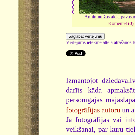
Anniņmuižas aleja pavasa
Komentēt (0)
Vērtējums ietekmē attēla atrašanos la
Izmantojot dziedava.lv
darīts kāda apmaksāt
personīgajās mājaslap
fotogrāfijas autoru
un a
Ja fotogrāfijas vai i
veikšanai, par kuru ti