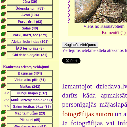
Viens no Karaļavotiem,
Komentēt (1)
Vērtējums ietekmē attēla atrašanos la
Konkrētas celtnes, veidojumi
Izmantojot dziedava.lv
>>
darīts kāda apmaksāt
>>
personīgajās mājaslap
>>
fotogrāfijas autoru
un a
Ja fotogrāfijas vai i