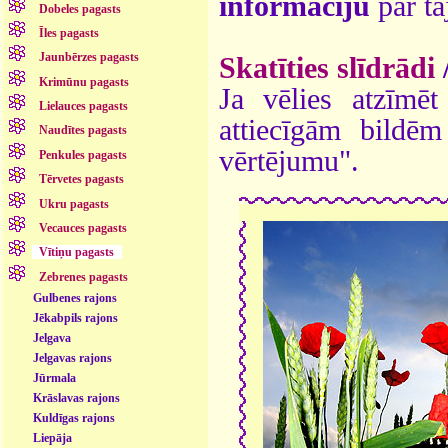
informāciju
par ta
Dobeles pagasts
Īles pagasts
Jaunbērzes pagasts
Skatīties slīdrādi
Krimūnu pagasts
Ja vēlies atzīmēt 
Lielauces pagasts
attiecīgām bildē
Naudītes pagasts
vērtējumu".
Penkules pagasts
Tērvetes pagasts
Ukru pagasts
Vecauces pagasts
Vītiņu pagasts
Zebrenes pagasts
Gulbenes rajons
Jēkabpils rajons
Jelgava
Jelgavas rajons
Jūrmala
Krāslavas rajons
Kuldīgas rajons
Liepāja