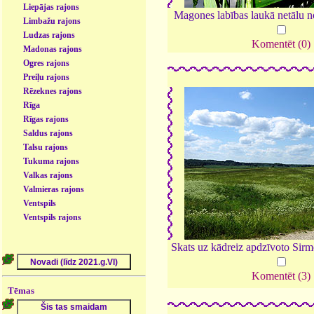
Liepājas rajons
Magones labības laukā netālu 
Limbažu rajons
Ludzas rajons
Komentēt (0)
Madonas rajons
Ogres rajons
Preiļu rajons
Rēzeknes rajons
Rīga
Rīgas rajons
Saldus rajons
Talsu rajons
Tukuma rajons
Valkas rajons
Valmieras rajons
Ventspils
Ventspils rajons
Skats uz kādreiz apdzīvoto Sir
Komentēt (3)
Tēmas