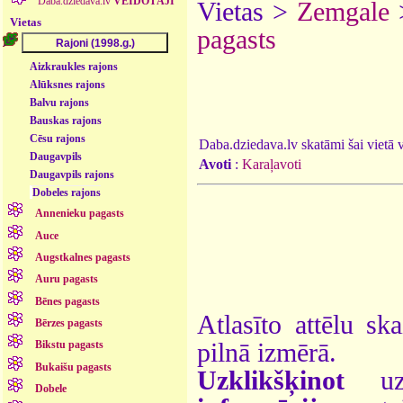
Daba.dziedava.lv
VEIDOTĀJI
Vietas >
Zemgale
Vietas
pagasts
Aizkraukles rajons
Alūksnes rajons
Balvu rajons
Bauskas rajons
Cēsu rajons
Daba.dziedava.lv skatāmi šai vietā va
Daugavpils
Avoti
:
Karaļavoti
Daugavpils rajons
Dobeles rajons
Annenieku pagasts
Auce
Augstkalnes pagasts
Auru pagasts
Bēnes pagasts
Atlasīto attēlu sk
Bērzes pagasts
pilnā izmērā.
Bikstu pagasts
Bukaišu pagasts
Uzklikšķinot
uz 
Dobele