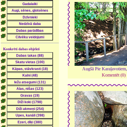
Konkrēti dabas objekti
Augšā Pie Karaļavotiem
Komentēt (0)