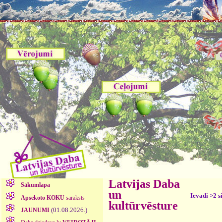
Latvijas Daba
Sākumlapa
un
Ievadi >2 s
Apsekoto KOKU
saraksts
kultūrvēsture
(01.08.2026.)
JAUNUMI