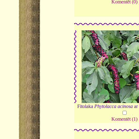
Komentēt (0)
Fitolaka
Phytolacca acinosa
ar
Komentēt (1)