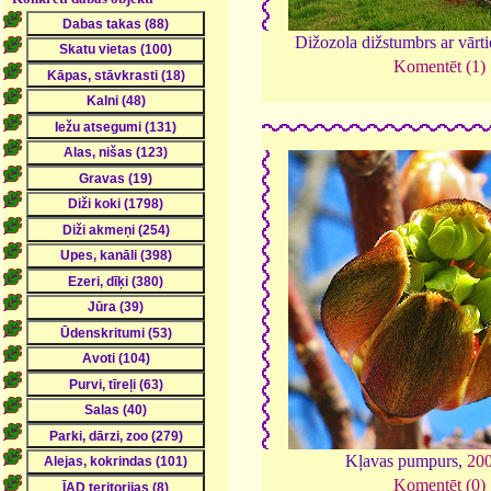
Dižozola dižstumbrs ar vārt
Komentēt (1)
Kļavas pumpurs,
20
Komentēt (0)