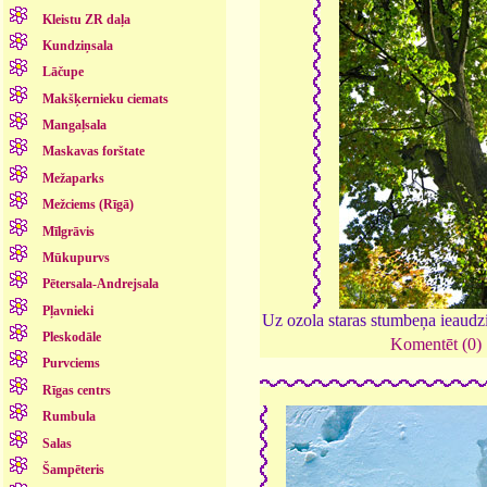
Kleistu ZR daļa
Kundziņsala
Lāčupe
Makšķernieku ciemats
Mangaļsala
Maskavas forštate
Mežaparks
Mežciems (Rīgā)
Mīlgrāvis
Mūkupurvs
Pētersala-Andrejsala
Pļavnieki
Uz ozola staras stumbeņa ieaudz
Pleskodāle
Komentēt (0)
Purvciems
Rīgas centrs
Rumbula
Salas
Šampēteris