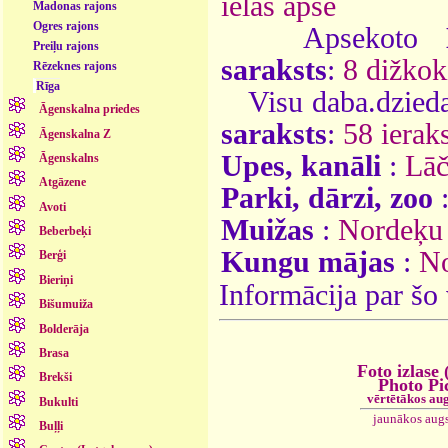
ielas apse
Madonas rajons
Ogres rajons
Apsekoto
Preiļu rajons
saraksts
:
8 dižkok
Rēzeknes rajons
Rīga
Visu daba.dzieda
Āgenskalna priedes
saraksts
:
58 ieraks
Āgenskalna Z
Upes, kanāli
:
Lāč
Āgenskalns
Atgāzene
Parki, dārzi, zoo
Avoti
Muižas
:
Nordeķu
Beberbeķi
Kungu mājas
:
No
Berģi
Bieriņi
Informācija par šo
Bišumuiža
Bolderāja
Brasa
Foto izlase 
Brekši
Photo Pi
vērtētākos au
Bukulti
jaunākos aug
Buļļi