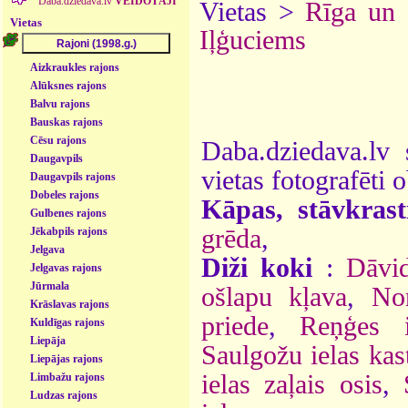
Daba.dziedava.lv
VEIDOTĀJI
Vietas >
Rīga un
Vietas
Iļģuciems
Aizkraukles rajons
Alūksnes rajons
Balvu rajons
Bauskas rajons
Cēsu rajons
Daba.dziedava.lv 
Daugavpils
vietas fotografēti o
Daugavpils rajons
Dobeles rajons
Kāpas, stāvkrast
Gulbenes rajons
grēda
,
Jēkabpils rajons
Jelgava
Diži koki
:
Dāvid
Jelgavas rajons
Jūrmala
ošlapu kļava
,
No
Krāslavas rajons
priede
,
Reņģes i
Kuldīgas rajons
Liepāja
Saulgožu ielas kas
Liepājas rajons
ielas zaļais osis
,
Limbažu rajons
Ludzas rajons