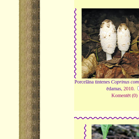
Porcelāna tintenes
Coprinus com
ēdamas,
2010
.
Komentēt (0)