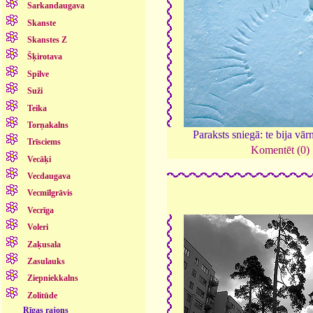
Sarkandaugava
Skanste
Skanstes Z
Šķirotava
Spilve
Suži
Teika
Torņakalns
Paraksts sniegā: te bija vār
Trīsciems
Komentēt (0)
Vecāķi
Vecdaugava
Vecmīlgrāvis
Vecrīga
Voleri
Zaķusala
Zasulauks
Ziepniekkalns
Zolitūde
Rīgas rajons