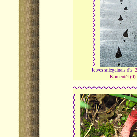
Ietves sniegainais rīts,
Komentēt (0)