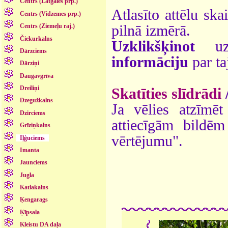
Centrs (Latgales prp.)
Atlasīto attēlu ska
Centrs (Vidzemes prp.)
pilnā izmērā.
Centrs (Ziemeļu raj.)
Čiekurkalns
Uzklikšķinot
uz 
Dārzciems
informāciju
par ta
Dārziņi
Daugavgrīva
Dreiliņi
Skatīties slīdrādi
Dzegužkalns
Ja vēlies atzīmēt 
Dzirciems
attiecīgām bildē
Grīziņkalns
vērtējumu".
Iļģuciems
Imanta
Jaunciems
Jugla
Katlakalns
Ķengarags
Ķīpsala
Kleistu DA daļa