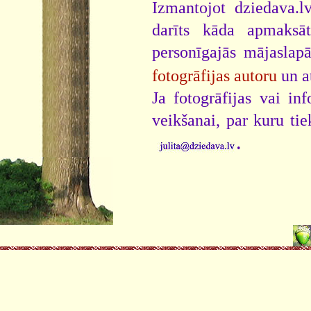
Izmantojot dziedava.lv
darīts kāda apmaksāt
personīgajās mājaslap
fotogrāfijas autoru
un a
Ja fotogrāfijas vai i
veikšanai, par kuru ti
.