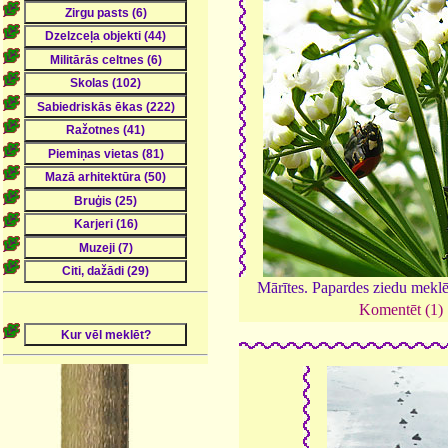
Mārītes. Papardes ziedu meklēj
Komentēt (1)