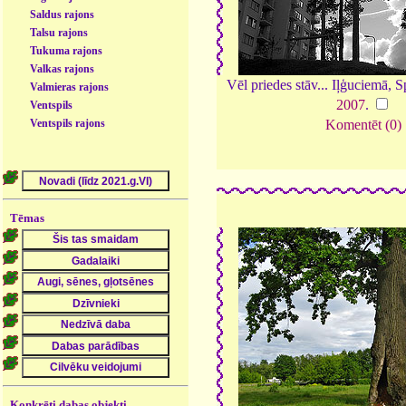
Saldus rajons
Talsu rajons
Tukuma rajons
Valkas rajons
Vēl priedes stāv... Iļģuciemā, S
Valmieras rajons
2007
.
Ventspils
Ventspils rajons
Komentēt (0)
Tēmas
Konkrēti dabas objekti