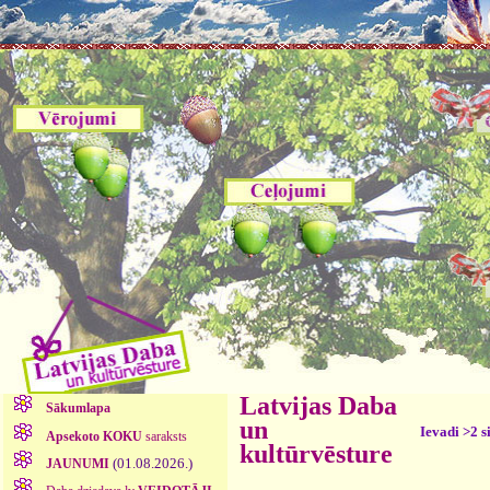
Latvijas Daba
Sākumlapa
un
Ievadi >2 s
Apsekoto KOKU
saraksts
kultūrvēsture
(01.08.2026.)
JAUNUMI