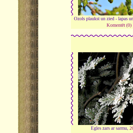
Ozols plaukst un zied - lapas u
Komentēt (0)
Egles zars ar sarmu,
2