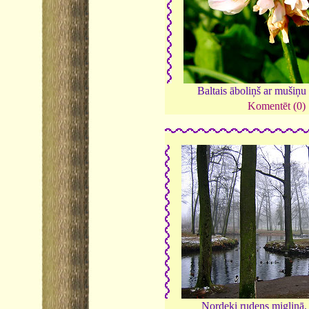
Baltais āboliņš ar mušiņu
Komentēt (0)
Nordeķi rudens migliņā