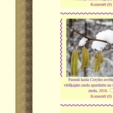
Komentēt (0)
Parastā lazda
Corylus avell
vīrišķajām ziedu spurdzēm un 
ziedu,
2016
.
Komentēt (0)