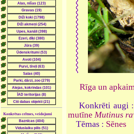
Rīga un apkai
Konkrēti augi 
mutīne
Mutinus ra
Konkrētas celtnes, veidojumi
Tēmas :
Sēnes