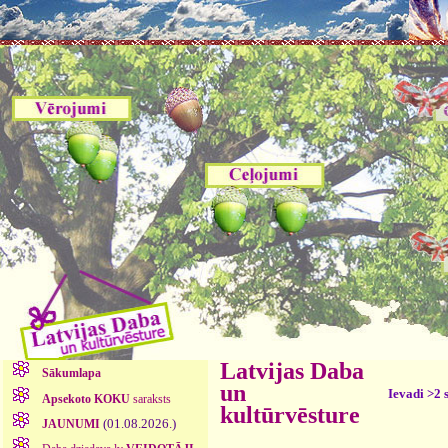
Latvijas Daba
Sākumlapa
un
Ievadi >2 
Apsekoto KOKU
saraksts
kultūrvēsture
(01.08.2026.)
JAUNUMI