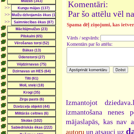
Komentāri:
>>
Par šo attēlu vēl 
>>
>>
Spama dēļ ziņojumi, kas ietver 
Vārds / segvārds:
Komentārs par šo attēlu:
Izmantojot dziedava
izmantošana nenes pe
mājaslapās, kas nav 
da
autoru
un atsauci uz