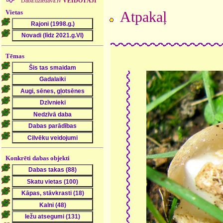
Daba.dziedava.lv
VEIDOTĀJI
Vietas
Atpakaļ
Tēmas
Konkrēti dabas objekti