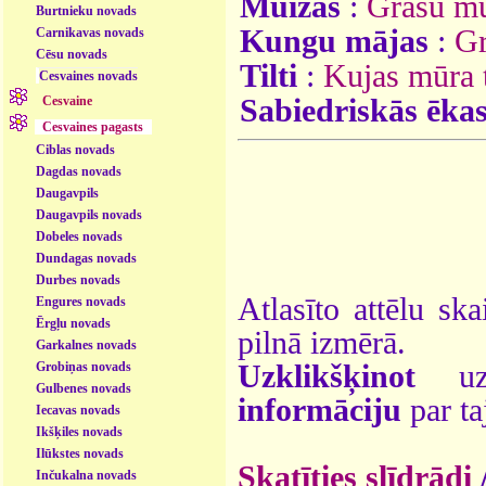
Muižas
:
Grašu m
Burtnieku novads
Kungu mājas
:
Gr
Carnikavas novads
Cēsu novads
Tilti
:
Kujas mūra t
Cesvaines novads
Cesvaine
Sabiedriskās ēka
Cesvaines pagasts
Ciblas novads
Dagdas novads
Daugavpils
Daugavpils novads
Dobeles novads
Dundagas novads
Durbes novads
Atlasīto attēlu ska
Engures novads
Ērgļu novads
pilnā izmērā.
Garkalnes novads
Uzklikšķinot
uz 
Grobiņas novads
Gulbenes novads
informāciju
par ta
Iecavas novads
Ikšķiles novads
Ilūkstes novads
Skatīties slīdrādi
Inčukalna novads