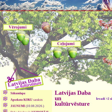
Latvijas Daba
Sākumlapa
un
Ievadi >2 s
Apsekoto KOKU
saraksts
kultūrvēsture
(10.08.2026.)
JAUNUMI