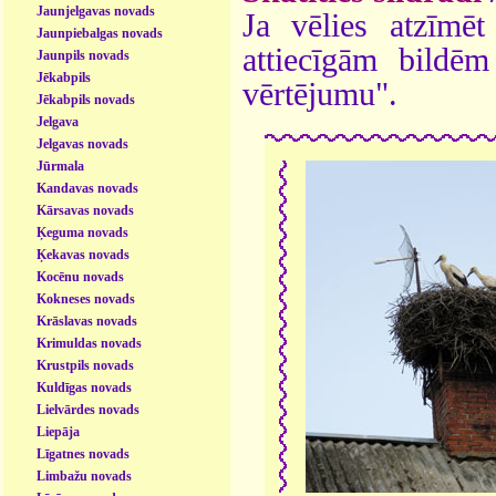
Jaunjelgavas novads
Ja vēlies atzīmēt 
Jaunpiebalgas novads
attiecīgām bildē
Jaunpils novads
Jēkabpils
vērtējumu".
Jēkabpils novads
Jelgava
Jelgavas novads
Jūrmala
Kandavas novads
Kārsavas novads
Ķeguma novads
Ķekavas novads
Kocēnu novads
Kokneses novads
Krāslavas novads
Krimuldas novads
Krustpils novads
Kuldīgas novads
Lielvārdes novads
Liepāja
Līgatnes novads
Limbažu novads