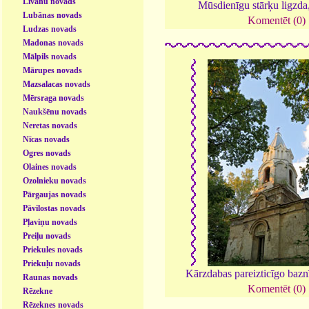
Līvānu novads
Mūsdienīgu stārķu ligzda
Lubānas novads
Komentēt (0)
Ludzas novads
Madonas novads
Mālpils novads
Mārupes novads
Mazsalacas novads
Mērsraga novads
Naukšēnu novads
Neretas novads
Nīcas novads
Ogres novads
Olaines novads
Ozolnieku novads
Pārgaujas novads
Pāvilostas novads
Pļaviņu novads
Preiļu novads
Priekules novads
Priekuļu novads
Kārzdabas pareizticīgo bazn
Raunas novads
Komentēt (0)
Rēzekne
Rēzeknes novads