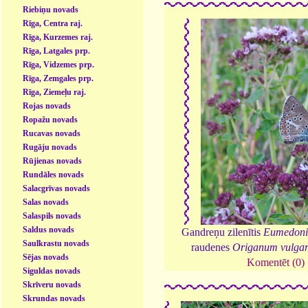
Riebiņu novads
Rīga, Centra raj.
Rīga, Kurzemes raj.
Rīga, Latgales prp.
Rīga, Vidzemes prp.
Rīga, Zemgales prp.
Rīga, Ziemeļu raj.
Rojas novads
Ropažu novads
Rucavas novads
Rugāju novads
Rūjienas novads
Rundāles novads
Salacgrīvas novads
Salas novads
Salaspils novads
Saldus novads
Gandreņu zilenītis
Eumedoni
Saulkrastu novads
raudenes
Origanum vulga
Sējas novads
Komentēt (0)
Siguldas novads
Skrīveru novads
Skrundas novads