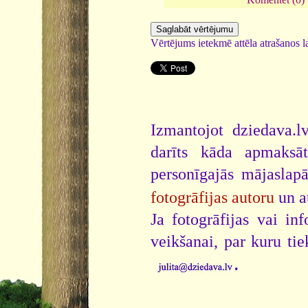
Vērtējums ietekmē attēla atrašanos la
Izmantojot dziedava.lv
darīts kāda apmaksāt
personīgajās mājaslap
fotogrāfijas autoru
un a
Ja fotogrāfijas vai i
veikšanai, par kuru ti
.