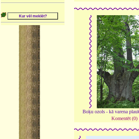
Boķu ozols - kā varena plau
Komentēt (0)