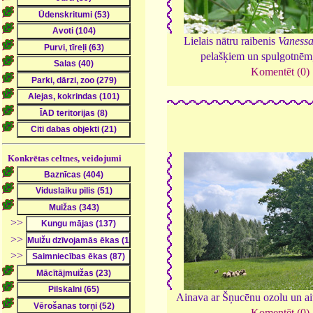
Lielais nātru raibenis
Vanessa
pelašķiem un spulgotnēm
Komentēt (0)
Konkrētas celtnes, veidojumi
>>
>>
>>
Ainava ar Šņucēnu ozolu un a
Komentēt (0)