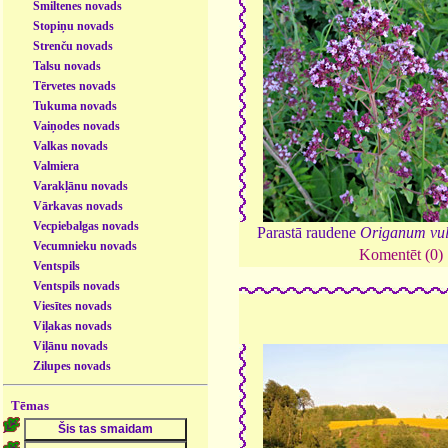
Smiltenes novads
Stopiņu novads
Strenču novads
Talsu novads
Tērvetes novads
Tukuma novads
Vaiņodes novads
Valkas novads
Valmiera
Varakļānu novads
Vārkavas novads
Vecpiebalgas novads
Parastā raudene
Origanum vul
Vecumnieku novads
Komentēt (0)
Ventspils
Ventspils novads
Viesītes novads
Viļakas novads
Viļānu novads
Zilupes novads
Tēmas