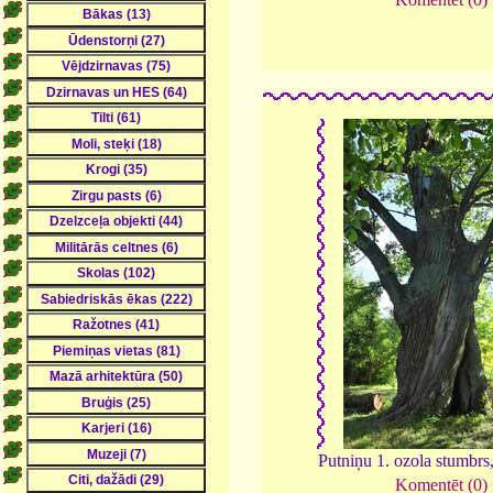
Putniņu 1. ozola stumbrs
Komentēt (0)