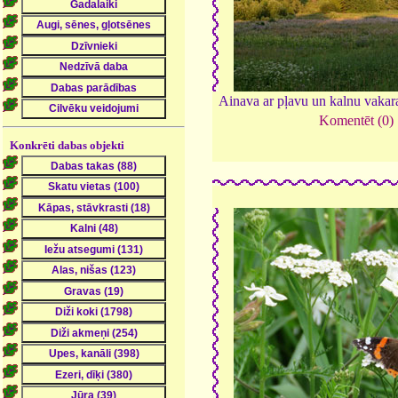
Ainava ar pļavu un kalnu vakar
Komentēt (0)
Konkrēti dabas objekti