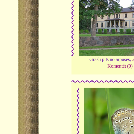
Grašu pils no ārpuses,
Komentēt (0)