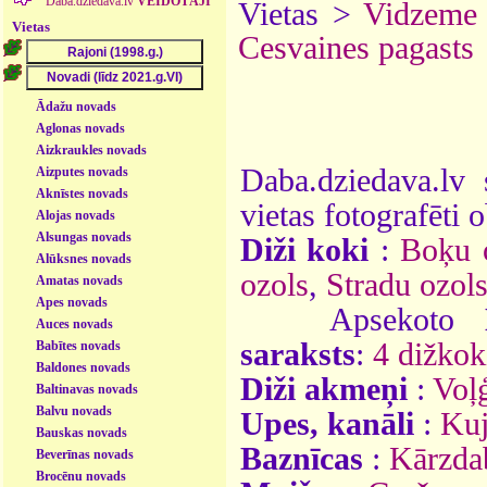
Daba.dziedava.lv
VEIDOTĀJI
Vietas >
Vidzeme
Vietas
Cesvaines pagasts
Ādažu novads
Aglonas novads
Aizkraukles novads
Daba.dziedava.lv 
Aizputes novads
Aknīstes novads
vietas fotografēti o
Alojas novads
Alsungas novads
Diži koki
:
Boķu 
Alūksnes novads
ozols
,
Stradu ozol
Amatas novads
Apes novads
Apsekoto
Auces novads
saraksts
:
4 dižkok
Babītes novads
Baldones novads
Diži akmeņi
:
Voļ
Baltinavas novads
Balvu novads
Upes, kanāli
:
Ku
Bauskas novads
Baznīcas
:
Kārzdab
Beverīnas novads
Brocēnu novads