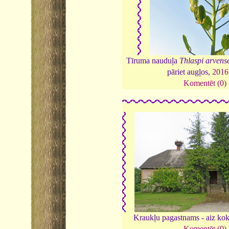
Tīruma nauduļa
Thlaspi arvens
pāriet augļos,
2016
Komentēt (0)
Kraukļu pagastnams - aiz ko
Komentēt (0)