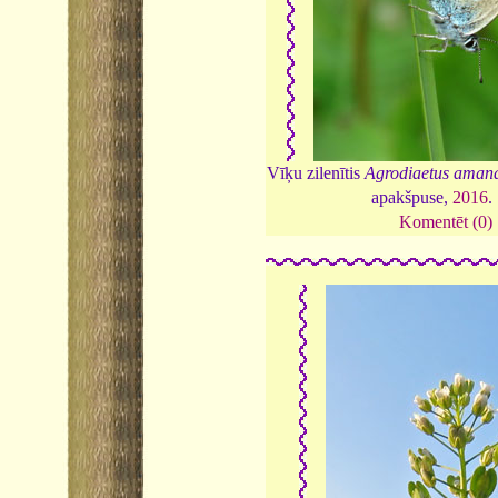
Vīķu zilenītis
Agrodiaetus aman
apakšpuse,
2016
.
Komentēt (0)