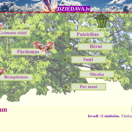
DZIEDAVA.lv
 un
Ievadi >2 simbolus.
Vārdus