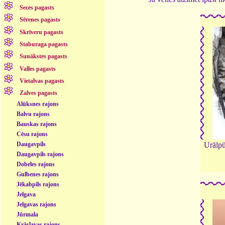
Seces pagasts
Sērenes pagasts
Skrīveru pagasts
Staburaga pagasts
Sunākstes pagasts
Valles pagasts
Vietalvas pagasts
Zalves pagasts
Alūksnes rajons
Balvu rajons
Bauskas rajons
Cēsu rajons
Daugavpils
Urālpū
Daugavpils rajons
Dobeles rajons
Gulbenes rajons
Jēkabpils rajons
Jelgava
Jelgavas rajons
Jūrmala
Krāslavas rajons