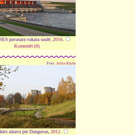
HES pavasara vakara saulē,
2016
.
Komentēt (0)
Foto:
Julita Kluša
kles ainava pie Daugavas,
2012
.