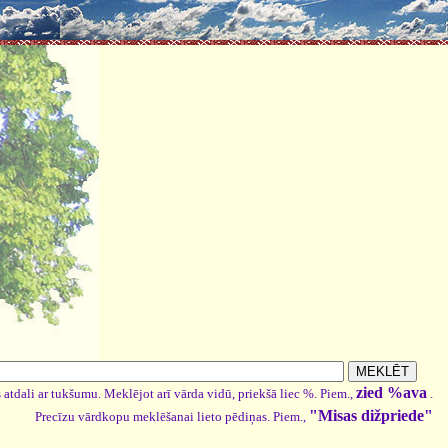
zied %ava
 atdali ar tukšumu. Meklējot arī vārda vidū, priekšā liec %. Piem.,
.
"Misas dižpriede"
Precīzu vārdkopu meklēšanai lieto pēdiņas. Piem.,