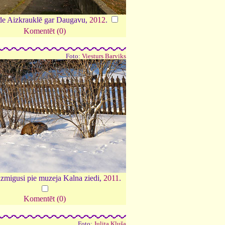
e Aizkrauklē gar Daugavu,
2012
.
Komentēt (0)
Foto:
Viesturs Barviks
aizmigusi pie muzeja Kalna ziedi,
2011
.
Komentēt (0)
Foto:
Julita Kluša