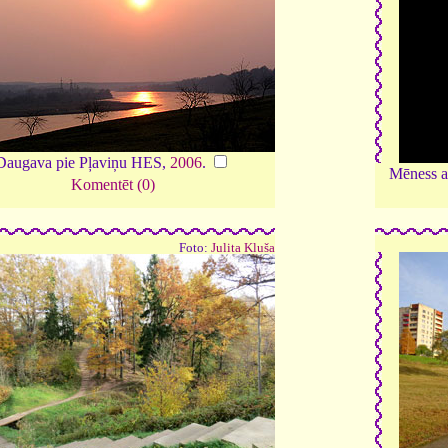
Daugava pie Pļaviņu HES,
2006
.
Mēness a
Komentēt (0)
Foto:
Julita Kluša