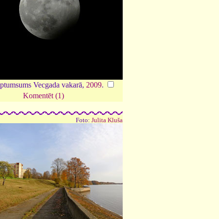
ptumsums Vecgada vakarā,
2009
.
Komentēt (1)
Foto:
Julita Kluša