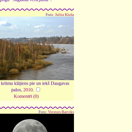
Foto:
Julita Kluša
krūmu klājiens pie un iekš Daugavas
palos,
2010
.
Komentēt (0)
Foto:
Viesturs Barviks