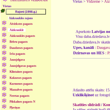
Daba.dziedava.lv
VEIDOTĀJI
Vietas >
Vidzeme
>
Aiz
Vietas
Aizkraukles rajons
Aiviekstes pagasts
Aizkraukle
Apsekoto
Latvijas n
Aizkraukles pagasts
Visu daba.dziedava.lv
Daba.dziedava.lv skatāmi
Bebru pagasts
Upes, kanāli
:
Daugav
Daudzeses pagasts
Dzirnavas un HES
:
P
Iršu pagasts
Jaunjelgava
Jaunjelgavas pagasts
Klintaines pagasts
Kokneses pagasts
Kurmenes pagasts
Atlasīto attēlu skaits: 1
Mazzalves pagasts
Uzklikšķinot
uz fotogrā
Neretas pagasts
Pilskalnes pagasts N
Skatīties slīdrādi
/
Kome
Pļaviņas
Ja vēlies atzīmēt īpaši 