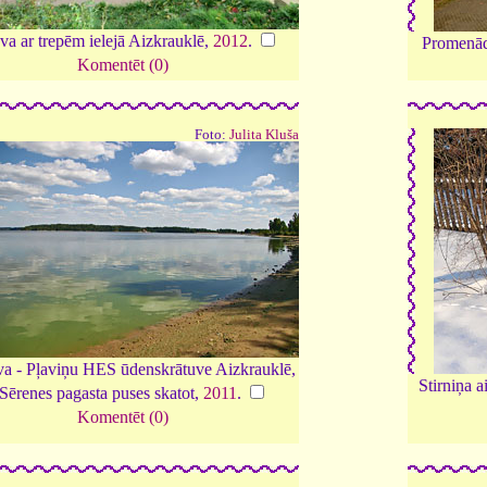
va ar trepēm ielejā Aizkrauklē,
2012
.
Promenād
Komentēt (0)
Foto:
Julita Kluša
a - Pļaviņu HES ūdenskrātuve Aizkrauklē,
Stirniņa 
Sērenes pagasta puses skatot,
2011
.
Komentēt (0)