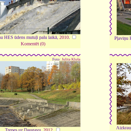
ņu HES ūdens mutuļi palu laikā,
2010
.
Pļaviņu 
Komentēt (0)
Foto:
Julita Kluša
Aizkrau
Trepes uz Daugavu,
2012
.