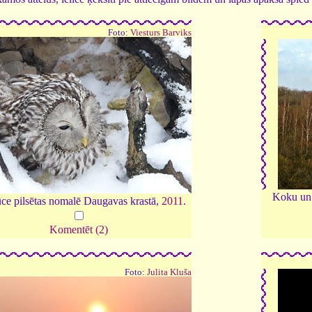
Foto:
Viesturs Barviks
Koku un 
ce pilsētas nomalē Daugavas krastā,
2011
.
Komentēt (2)
Foto:
Julita Kluša