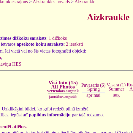
kraukles rajons
>
Aizkraukles novads
>
Aizkraukle
Aizkraukle
ozīmes dižkoku saraksts
:
1 dižkoks
 ietvaros
apsekoto koku saraksts
:
2 ieraksti
 šai vietā vai no šīs vietas fotografēti objekti:
a
,
ļaviņu HES
Visi foto (15)
Vasara (1)
Rud
Pavasaris (6)
All Photos
Summer
A
Spring
vērtētākos augstāk
aug
apr
mai
jaunākos augstāk
5. Uzklikšķini bildei, ko gribi redzēt pilnā izmērā.
fijas, iegūsi arī
papildus informāciju
par tajā redzamo.
ntēt attēlus.
tīkamos attēlus, ieliec ķeksīti pie attiecīgām bildēm un lapas apakšā spi