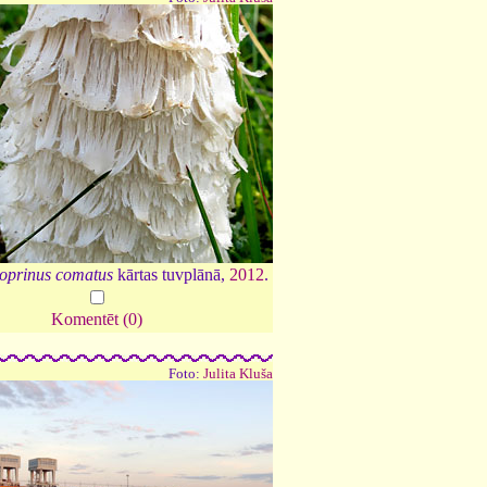
oprinus comatus
kārtas tuvplānā,
2012
.
Komentēt (0)
Foto:
Julita Kluša