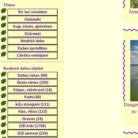
Tēmas
Aina
Konkrēti dabas objekti
Daugav
no 