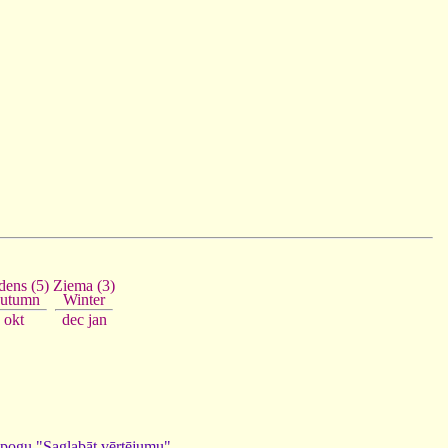
Ziema (3)
ens (5)
Winter
utumn
dec
jan
okt
ed pogu "Saglabāt vērtējumu".