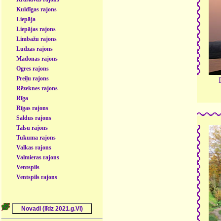
Kuldīgas rajons
Liepāja
Liepājas rajons
Limbažu rajons
Ludzas rajons
Madonas rajons
Ogres rajons
Preiļu rajons
Rēzeknes rajons
Rīga
Rīgas rajons
Saldus rajons
Talsu rajons
Tukuma rajons
Valkas rajons
Valmieras rajons
Ventspils
Ventspils rajons