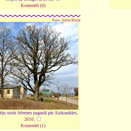
Komentēt (0)
Foto:
Julita Kluša
lēju ozols Sērenes pagastā pie Aizkraukles,
2010
.
Komentēt (1)