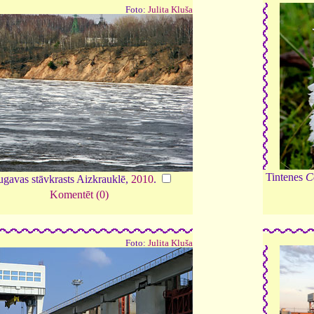
Foto:
Julita Kluša
Tintenes
C
gavas stāvkrasts Aizkrauklē,
2010
.
Komentēt (0)
Foto:
Julita Kluša