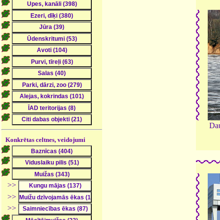
Dau
Konkrētas celtnes, veidojumi
>>
>>
>>