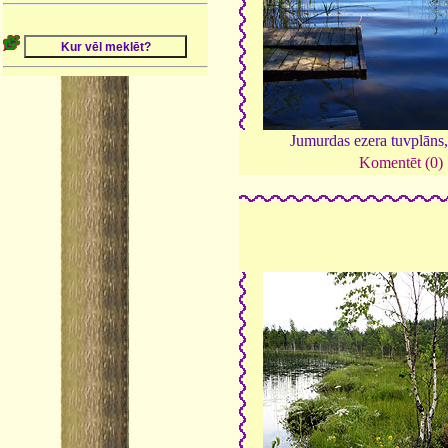
Jumurdas ezera tuvplāns
Komentēt (0)