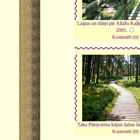
Laipas un tiltiņi pie Allažu Ka
2005
.
Komentēt (0)
Taka Plieņciema kāpas dabas l
Komentēt (0)