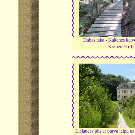
Dabas taka - Kaltenes kalv
Komentēt (0)
Lielauces pils ar purva laipu uz