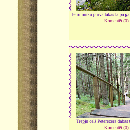
Teirumnīku purva takas laipa ga
Komentēt (0)
Trepju ceļš Pēterezera dabas 
Komentēt (0)