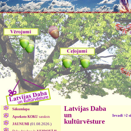
Latvijas Daba
Sākumlapa
un
Ievadi >2 s
Apsekoto KOKU
saraksts
kultūrvēsture
(01.08.2026.)
JAUNUMI