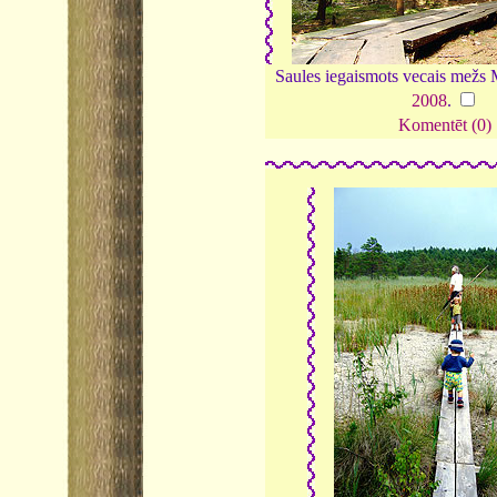
Saules iegaismots vecais mežs 
2008
.
Komentēt (0)