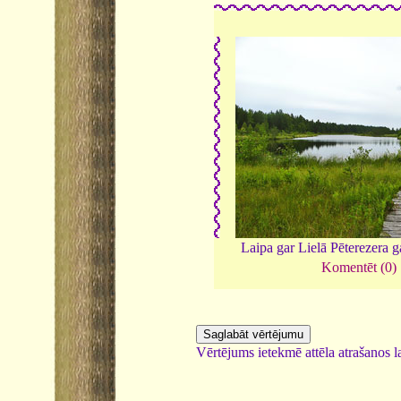
Laipa gar Lielā Pēterezera g
Komentēt (0)
Vērtējums ietekmē attēla atrašanos la