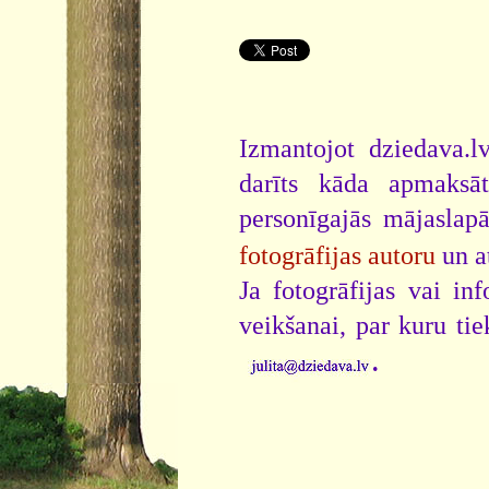
Izmantojot dziedava.lv
darīts kāda apmaksāt
personīgajās mājaslap
fotogrāfijas autoru
un a
Ja fotogrāfijas vai i
veikšanai, par kuru ti
.