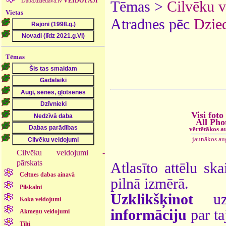
Daba.dziedava.lv
VEIDOTĀJI
Tēmas >
Cilvēku 
Vietas
Atradnes pēc
Dzied
Tēmas
Visi foto
All Pho
vērtētākos a
jaunākos au
Cilvēku veidojumi -
pārskats
Atlasīto attēlu ska
Celtnes dabas ainavā
pilnā izmērā.
Pilskalni
Uzklikšķinot
uz 
Koka veidojumi
informāciju
par ta
Akmeņu veidojumi
Tilti