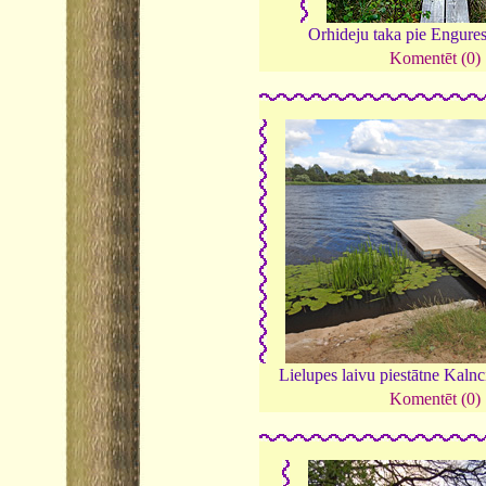
Orhideju taka pie Engure
Komentēt (0)
Lielupes laivu piestātne Kaln
Komentēt (0)