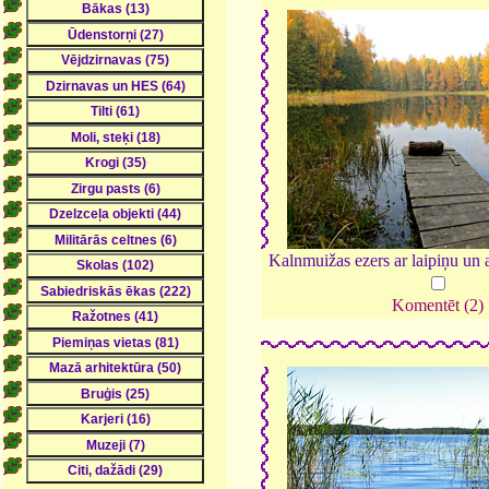
Kalnmuižas ezers ar laipiņu un
Komentēt (2)