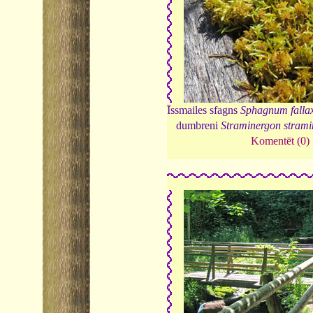
Īssmailes sfagns
Sphagnum falla
dumbreni
Straminergon stram
Komentēt (0)