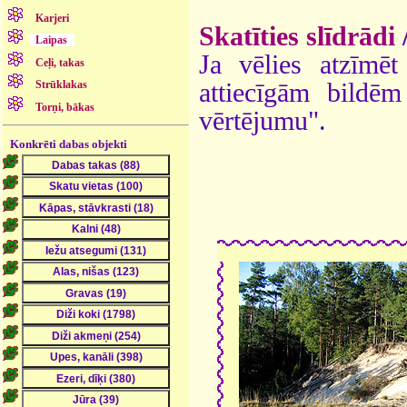
Karjeri
Skatīties slīdrādi
Laipas
Ja vēlies atzīmēt 
Ceļi, takas
attiecīgām bildē
Strūklakas
Torņi, bākas
vērtējumu".
Konkrēti dabas objekti