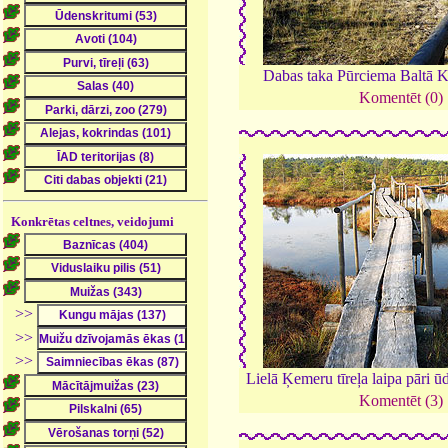
Dabas taka Pūrciema Baltā 
Komentēt (0)
Konkrētas celtnes, veidojumi
>>
>>
>>
Lielā Ķemeru tīreļa laipa pāri 
Komentēt (3)