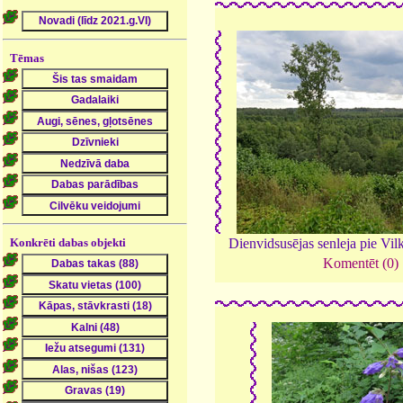
Tēmas
Dienvidsusējas senleja pie Vi
Konkrēti dabas objekti
Komentēt (0)