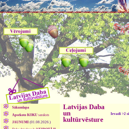
Latvijas Daba
Sākumlapa
un
Ievadi >2 s
Apsekoto KOKU
saraksts
kultūrvēsture
(01.08.2026.)
JAUNUMI