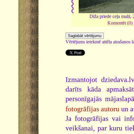
Diža priede ceļa malā,
Komentēt (0)
Vērtējums ietekmē attēla atrašanos la
Izmantojot dziedava.lv
darīts kāda apmaksāt
personīgajās mājaslap
fotogrāfijas autoru
un a
Ja fotogrāfijas vai i
veikšanai, par kuru ti