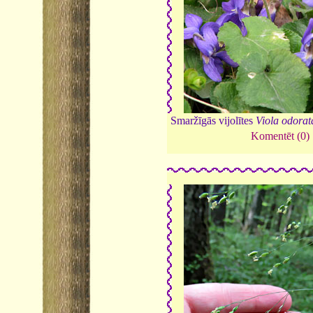
Smaržīgās vijolītes
Viola odorat
Komentēt (0)