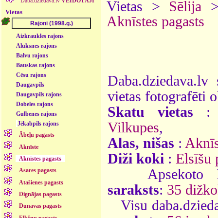
Daba.dziedava.lv
VEIDOTĀJI
Vietas >
Sēlija
Vietas
Aknīstes pagasts
Aizkraukles rajons
Alūksnes rajons
Balvu rajons
Bauskas rajons
Cēsu rajons
Daba.dziedava.lv 
Daugavpils
vietas fotografēti o
Daugavpils rajons
Dobeles rajons
Skatu vietas
Gulbenes rajons
Vilkupes
,
Jēkabpils rajons
Ābeļu pagasts
Alas, nišas
:
Aknīs
Aknīste
Diži koki
:
Elsīšu 
Aknīstes pagasts
Apsekoto
Asares pagasts
Atašienes pagasts
saraksts
:
35 dižko
Dignājas pagasts
Visu daba.dzieda
Dunavas pagasts
Elkšņu pagasts