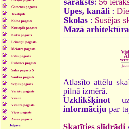
saraksts
:
56 ieraks
Gārsenes pagasts
Upes, kanāli
:
Die
Jēkabpils
Skolas
:
Susējas s
Kalna pagasts
Mazā arhitektūra
Krustpils pagasts
Kūku pagasts
Leimaņu pagasts
Mežāres pagasts
Vis
Al
Rites pagasts
vērtē
Rubenes pagasts
jaun
Salas pagasts S
Saukas pagasts
Atlasīto attēlu ska
Sēlpils pagasts
pilnā izmērā.
Variešu pagasts
Uzklikšķinot
uz 
Viesīte
Viesītes pagasts
informāciju
par ta
Vīpes pagasts
Zasas pagasts
Skatīties slīdrādi
Jelgava