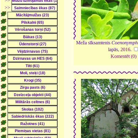
>>
>>
Meža sīksamtenis
Coenonympha
lapās,
2016
.
Komentēt (0)