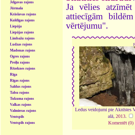
Jelgavas rajons
Ja vēlies atzīmēt 
Jūrmala
attiecīgām bildē
Krāslavas rajons
Kuldīgas rajons
vērtējumu".
Liepāja
Liepājas rajons
Limbažu rajons
Ludzas rajons
Madonas rajons
Ogres rajons
Preiļu rajons
Rēzeknes rajons
Rīga
Rīgas rajons
Saldus rajons
Talsu rajons
Tukuma rajons
Valkas rajons
Ledus veidojumi pie Aknīstes V
Valmieras rajons
alā,
2013
.
Ventspils
Komentēt (0)
Ventspils rajons