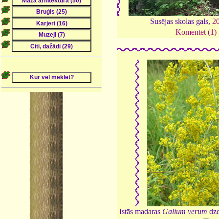
Susējas skolas gals,
2
Komentēt (1)
Īstās madaras
Galium verum
dze