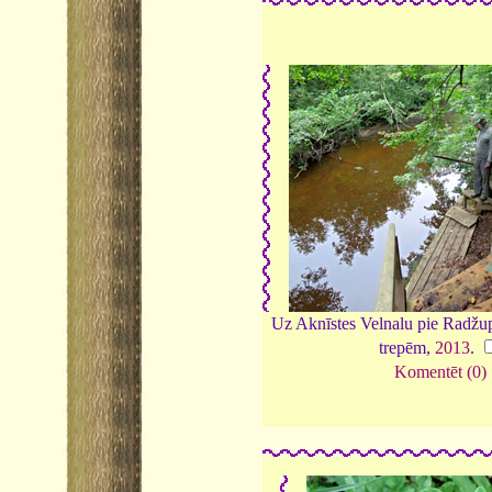
Uz Aknīstes Velnalu pie Radžup
trepēm,
2013
.
Komentēt (0)