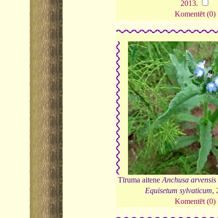
2013
.
Komentēt (0)
Tīruma aitene
Anchusa arvensis
Equisetum sylvaticum
,
Komentēt (0)