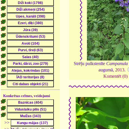
Strēļu pulkstenīte
Campanula 
augumā,
2013
.
Komentēt (0)
Konkrētas celtnes, veidojumi
>>