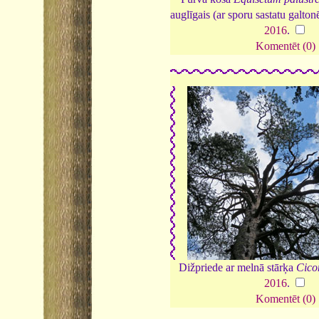
auglīgais (ar sporu sastatu galto
2016
.
Komentēt (0)
Dižpriede ar melnā stārķa
Cico
2016
.
Komentēt (0)