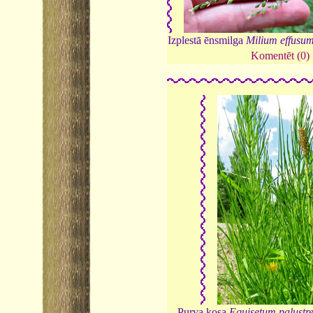
Izplestā ēnsmilga
Milium effusu
Komentēt (0)
Purva kosa
Equisetum palustr