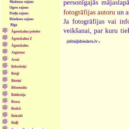
personīgajās mājaslap
Madonas rajons
Ogres rajons
fotogrāfijas autoru
un a
Preiļu rajons
Rēzeknes rajons
Ja fotogrāfijas vai i
Rīga
veikšanai, par kuru ti
Āgenskalna priedes
.
Āgenskalna Z
Āgenskalns
Atgāzene
Avoti
Beberbeķi
Berģi
Bieriņi
Bišumuiža
Bolderāja
Brasa
Brekši
Bukulti
Buļļi