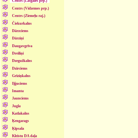
Centrs (Latgales prp.)
Centrs (Vidzemes prp.)
Centrs (Ziemeļu raj.)
Čiekurkalns
Dārzciems
Dārziņi
Daugavgrīva
Dreiliņi
Dzegužkalns
Dzirciems
Grīziņkalns
Iļģuciems
Imanta
Jaunciems
Jugla
Katlakalns
Ķengarags
Ķīpsala
Kleistu DA daļa