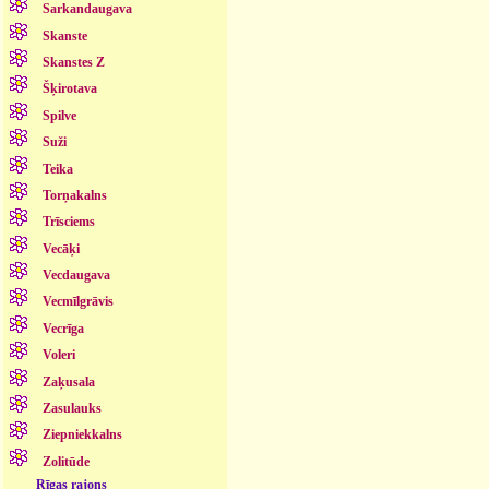
Sarkandaugava
Skanste
Skanstes Z
Šķirotava
Spilve
Suži
Teika
Torņakalns
Trīsciems
Vecāķi
Vecdaugava
Vecmīlgrāvis
Vecrīga
Voleri
Zaķusala
Zasulauks
Ziepniekkalns
Zolitūde
Rīgas rajons