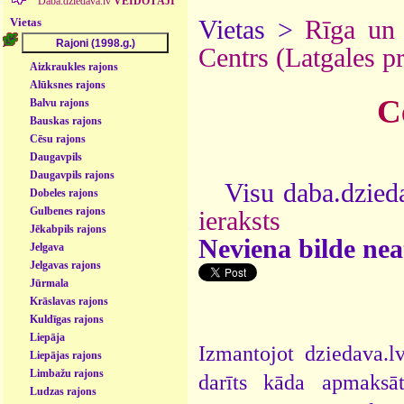
Daba.dziedava.lv
VEIDOTĀJI
Vietas
Vietas >
Rīga un
Centrs (Latgales pr
Aizkraukles rajons
Alūksnes rajons
C
Balvu rajons
Bauskas rajons
Cēsu rajons
Daugavpils
Daugavpils rajons
Visu daba.dzieda
Dobeles rajons
Gulbenes rajons
ieraksts
Jēkabpils rajons
Neviena bilde neat
Jelgava
Jelgavas rajons
Jūrmala
Krāslavas rajons
Kuldīgas rajons
Liepāja
Izmantojot dziedava.lv
Liepājas rajons
Limbažu rajons
darīts kāda apmaksāt
Ludzas rajons