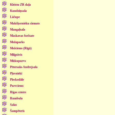
Kleistu ZR daļa
Kundziņsala
Lāčupe
Makšķernieku ciemats
Mangaļsala
Maskavas forštate
Mežaparks
Mežciems (Rīgā)
Mīlgrāvis
Mūkupurvs
Pētersala-Andrejsala
Pļavnieki
Pleskodāle
Purvciems
Rīgas centrs
Rumbula
Salas
Šampēteris