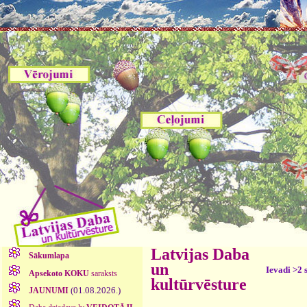
Latvijas Daba
Sākumlapa
un
Ievadi >2 
Apsekoto KOKU
saraksts
kultūrvēsture
(01.08.2026.)
JAUNUMI