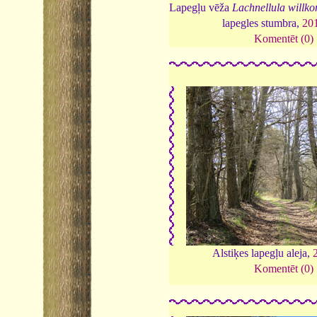
Lapegļu vēža
Lachnellula willk
lapegles stumbra,
20
Komentēt (0)
Alstiķes lapegļu aleja,
Komentēt (0)