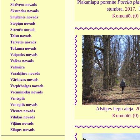
Plakanlapu porenīte
Porella pla
Skrīveru novads
stumbra,
2017
.
Skrundas novads
Komentēt (0)
Smiltenes novads
Stopiņu novads
Strenču novads
Talsu novads
Tērvetes novads
Tukuma novads
Vaiņodes novads
Valkas novads
Valmiera
Varakļānu novads
Vārkavas novads
Vecpiebalgas novads
Vecumnieku novads
Ventspils
Ventspils novads
Alstiķes liepu aleja,
2
Viesītes novads
Komentēt (0)
Viļakas novads
Viļānu novads
Zilupes novads