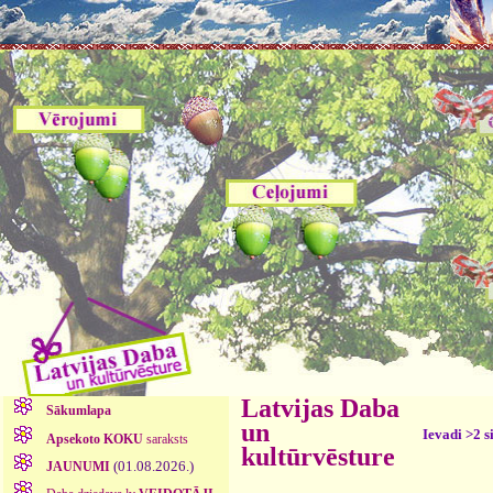
Latvijas Daba
Sākumlapa
un
Ievadi >2 s
Apsekoto KOKU
saraksts
kultūrvēsture
(01.08.2026.)
JAUNUMI