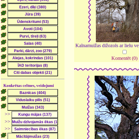
Kalnamuižas dižozols ar lielu ve
Komentēt (0)
Konkrētas celtnes, veidojumi
>>
>>
>>