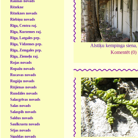
Raunas novads
Rēzekne
Rēzeknes novads
Riebiņu novads
Rīga, Centra raj.
Rīga, Kurzemes raj.
Rīga, Latgales prp.
Rīga, Vidzemes prp.
Alstiķu kempinga siena
Rīga, Zemgales prp.
Komentēt (0)
Rīga, Ziemeļu raj.
Rojas novads
Ropažu novads
Rucavas novads
Rugāju novads
Rūjienas novads
Rundāles novads
Salacgrīvas novads
Salas novads
Salaspils novads
Saldus novads
Saulkrastu novads
Sējas novads
Siguldas novads