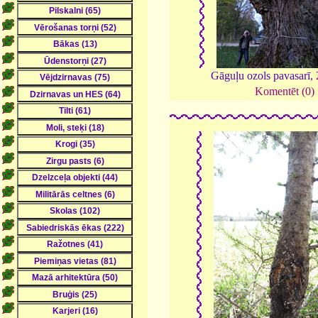
Gāguļu ozols pavasarī,
Komentēt (0)