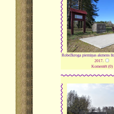
Robežkroga piemiņas akmens līd
2017
.
Komentēt (0)