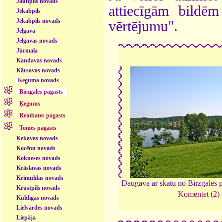
Jaunpils novads
attiecīgām bildē
Jēkabpils
Jēkabpils novads
vērtējumu".
Jelgava
Jelgavas novads
Jūrmala
Kandavas novads
Kārsavas novads
Ķeguma novads
Birzgales pagasts
Ķegums
Rembates pagasts
Tomes pagasts
Ķekavas novads
Kocēnu novads
Kokneses novads
Krāslavas novads
Krimuldas novads
Daugava ar skatu no Birzgales 
Krustpils novads
Komentēt (2)
Kuldīgas novads
Lielvārdes novads
Liepāja