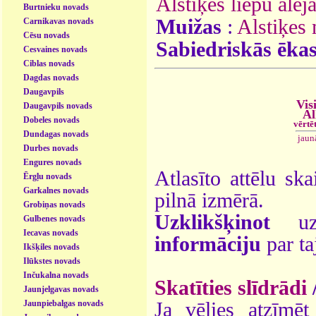
Alstiķes liepu alej
Burtnieku novads
Muižas
:
Alstiķes
Carnikavas novads
Cēsu novads
Sabiedriskās ēka
Cesvaines novads
Ciblas novads
Dagdas novads
Daugavpils
Vis
Daugavpils novads
Al
Dobeles novads
vērtē
Dundagas novads
jaun
Durbes novads
Engures novads
Atlasīto attēlu ska
Ērgļu novads
Garkalnes novads
pilnā izmērā.
Grobiņas novads
Uzklikšķinot
uz 
Gulbenes novads
Iecavas novads
informāciju
par ta
Ikšķiles novads
Ilūkstes novads
Inčukalna novads
Skatīties slīdrādi
Jaunjelgavas novads
Jaunpiebalgas novads
Ja vēlies atzīmēt 