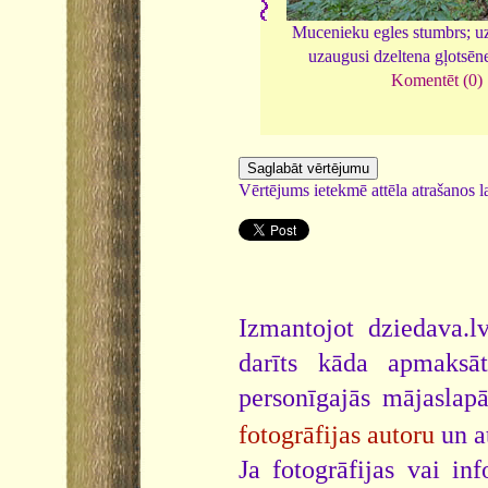
Mucenieku egles stumbrs; uz
uzaugusi dzeltena gļotsēn
Komentēt (0)
Vērtējums ietekmē attēla atrašanos la
Izmantojot dziedava.lv
darīts kāda apmaksāt
personīgajās mājaslap
fotogrāfijas autoru
un a
Ja fotogrāfijas vai i