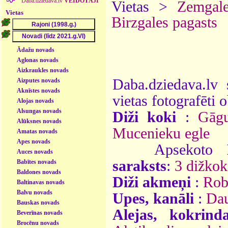
Daba.dziedava.lv
VEIDOTĀJI
Vietas >
Zemgal
Vietas
Birzgales pagasts
Ādažu novads
Aglonas novads
Aizkraukles novads
Daba.dziedava.lv 
Aizputes novads
Aknīstes novads
vietas fotografēti o
Alojas novads
Alsungas novads
Diži koki
:
Gāgu
Alūksnes novads
Mucenieku egle
Amatas novads
Apes novads
Apsekoto
Auces novads
saraksts
:
3 dižkok
Babītes novads
Baldones novads
Diži akmeņi
:
Rob
Baltinavas novads
Balvu novads
Upes, kanāli
:
Da
Bauskas novads
Alejas, kokrind
Beverīnas novads
Brocēnu novads