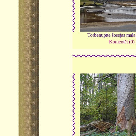
Torbēnupīte šosejas malā
Komentēt (0)