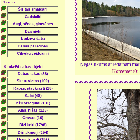
Tēmas
Ņegas līkums ar ledainām ma
Konkrēti dabas objekti
Komentēt (0)