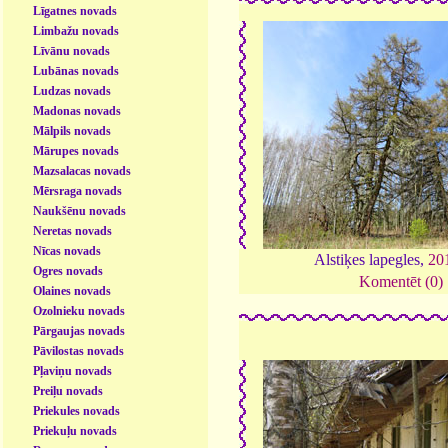
Līgatnes novads
Limbažu novads
Līvānu novads
Lubānas novads
Ludzas novads
Madonas novads
Mālpils novads
Mārupes novads
Mazsalacas novads
Mērsraga novads
Naukšēnu novads
Neretas novads
Nīcas novads
Alstiķes lapegles,
20
Ogres novads
Komentēt (0)
Olaines novads
Ozolnieku novads
Pārgaujas novads
Pāvilostas novads
Pļaviņu novads
Preiļu novads
Priekules novads
Priekuļu novads