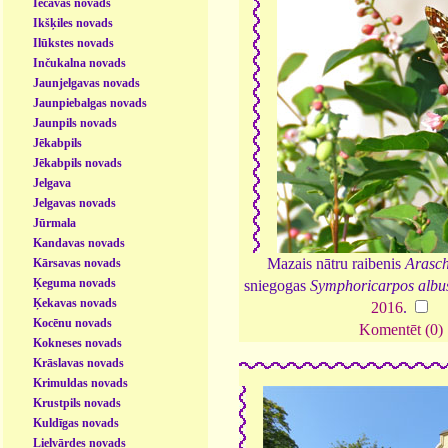
Iecavas novads
Ikšķiles novads
Ilūkstes novads
Inčukalna novads
Jaunjelgavas novads
Jaunpiebalgas novads
Jaunpils novads
Jēkabpils
Jēkabpils novads
Jelgava
Jelgavas novads
Jūrmala
Kandavas novads
Mazais nātru raibenis
Arasch
Kārsavas novads
Ķeguma novads
sniegogas
Symphoricarpos albu
Ķekavas novads
2016
.
Kocēnu novads
Komentēt (0)
Kokneses novads
Krāslavas novads
Krimuldas novads
Krustpils novads
Kuldīgas novads
Lielvārdes novads