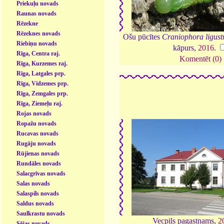
Priekuļu novads
Raunas novads
Rēzekne
Rēzeknes novads
Ošu pūcītes
Craniophora ligust
Riebiņu novads
kāpurs,
2016
.
Rīga, Centra raj.
Komentēt (0)
Rīga, Kurzemes raj.
Rīga, Latgales prp.
Rīga, Vidzemes prp.
Rīga, Zemgales prp.
Rīga, Ziemeļu raj.
Rojas novads
Ropažu novads
Rucavas novads
Rugāju novads
Rūjienas novads
Rundāles novads
Salacgrīvas novads
Salas novads
Salaspils novads
Saldus novads
Saulkrastu novads
Vecpils pagastnams,
2
Sējas novads