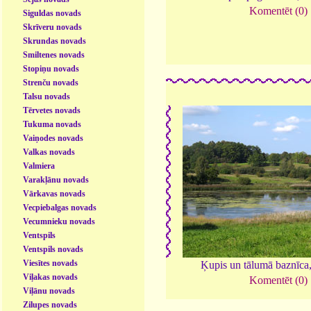
Komentēt (0)
Siguldas novads
Skrīveru novads
Skrundas novads
Smiltenes novads
Stopiņu novads
Strenču novads
Talsu novads
Tērvetes novads
Tukuma novads
Vaiņodes novads
Valkas novads
Valmiera
Varakļānu novads
Vārkavas novads
Vecpiebalgas novads
Vecumnieku novads
Ventspils
Ventspils novads
Viesītes novads
Ķupis un tālumā baznīca
Viļakas novads
Komentēt (0)
Viļānu novads
Zilupes novads