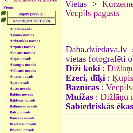
Daba.dziedava.lv
VEIDOTĀJI
Vietas >
Kurzem
Vietas
Vecpils pagasts
Ādažu novads
Aglonas novads
Aizkraukles novads
Daba.dziedava.lv 
Aizputes novads
Aknīstes novads
vietas fotografēti o
Alojas novads
Alsungas novads
Diži koki
:
Dižlāņ
Alūksnes novads
Ezeri, dīķi
:
Ķupi
Amatas novads
Apes novads
Baznīcas
:
Vecpils
Auces novads
Muižas
:
Dižlāņu 
Babītes novads
Baldones novads
Sabiedriskās ēka
Baltinavas novads
Balvu novads
Bauskas novads
Beverīnas novads
Brocēnu novads