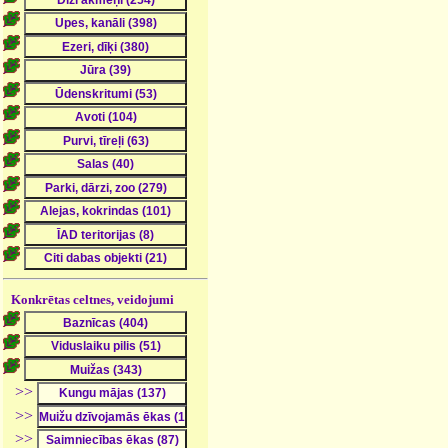
Konkrētas celtnes, veidojumi
>>
>>
>>