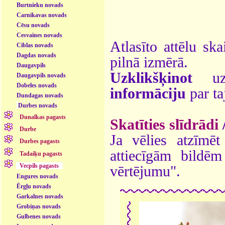
Burtnieku novads
Carnikavas novads
Cēsu novads
Cesvaines novads
Atlasīto attēlu ska
Ciblas novads
Dagdas novads
pilnā izmērā.
Daugavpils
Uzklikšķinot
uz 
Daugavpils novads
Dobeles novads
informāciju
par ta
Dundagas novads
Durbes novads
Dunalkas pagasts
Skatīties slīdrādi
Durbe
Ja vēlies atzīmēt 
Durbes pagasts
attiecīgām bildē
Tadaiķu pagasts
Vecpils pagasts
vērtējumu".
Engures novads
Ērgļu novads
Garkalnes novads
Grobiņas novads
Gulbenes novads