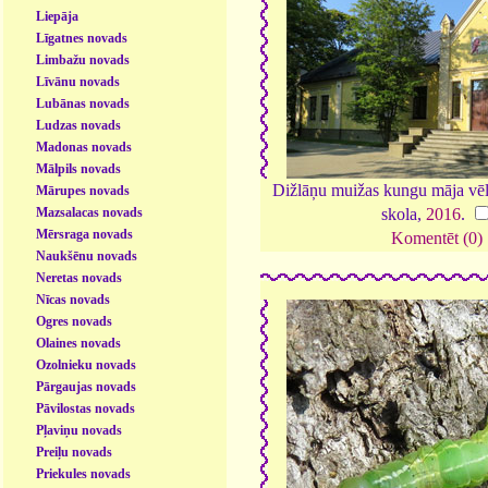
Liepāja
Līgatnes novads
Limbažu novads
Līvānu novads
Lubānas novads
Ludzas novads
Madonas novads
Mālpils novads
Dižlāņu muižas kungu māja vēlā
Mārupes novads
skola,
2016
.
Mazsalacas novads
Mērsraga novads
Komentēt (0)
Naukšēnu novads
Neretas novads
Nīcas novads
Ogres novads
Olaines novads
Ozolnieku novads
Pārgaujas novads
Pāvilostas novads
Pļaviņu novads
Preiļu novads
Priekules novads