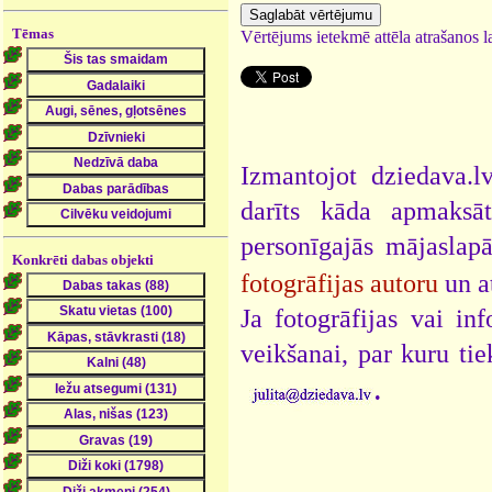
Tēmas
Vērtējums ietekmē attēla atrašanos la
Izmantojot dziedava.lv
darīts kāda apmaksāt
personīgajās mājaslap
Konkrēti dabas objekti
fotogrāfijas autoru
un a
Ja fotogrāfijas vai i
veikšanai, par kuru ti
.