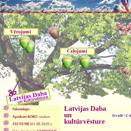
Latvijas Daba
Sākumlapa
un
Ievadi >2 s
Apsekoto KOKU
saraksts
kultūrvēsture
(01.08.2026.)
JAUNUMI