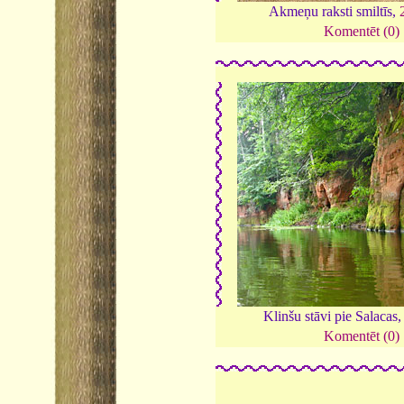
Akmeņu raksti smiltīs,
Komentēt (0)
Klinšu stāvi pie Salacas
Komentēt (0)