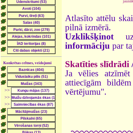
jaunā
Atlasīto attēlu ska
pilnā izmērā.
Uzklikšķinot
uz 
informāciju
par ta
Skatīties slīdrādi
Konkrētas celtnes, veidojumi
Ja vēlies atzīmēt 
attiecīgām bildē
vērtējumu".
>>
>>
>>