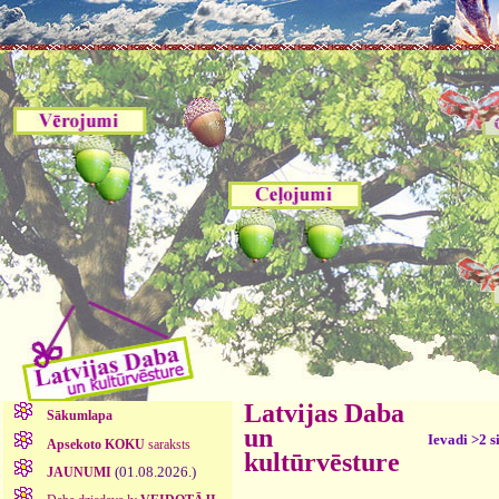
Latvijas Daba
Sākumlapa
un
Ievadi >2 s
Apsekoto KOKU
saraksts
kultūrvēsture
(01.08.2026.)
JAUNUMI