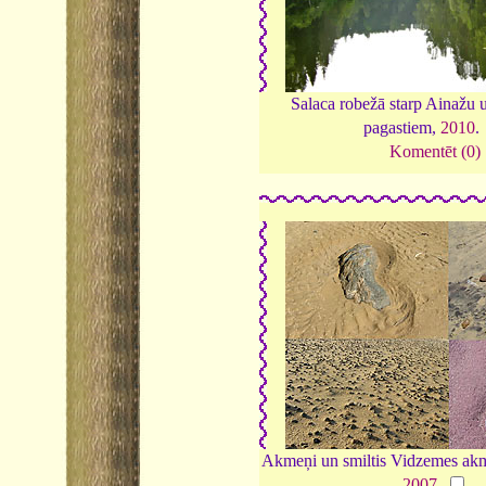
Salaca robežā starp Ainažu 
pagastiem,
2010
.
Komentēt (0)
Akmeņi un smiltis Vidzemes akm
2007
.