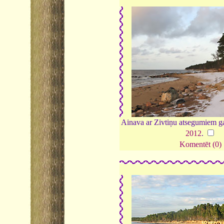
Ainava ar Zivtiņu atsegumiem ga
2012
.
Komentēt (0)