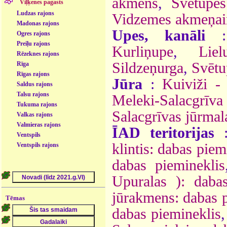
akmens
,
Svētupes
Viļķenes pagasts
Ludzas rajons
Vidzemes akmeņai
Madonas rajons
Upes, kanāli
Ogres rajons
Preiļu rajons
Kurliņupe
,
Liel
Rēzeknes rajons
Sildzeņurga
,
Svētu
Rīga
Rīgas rajons
Jūra
:
Kuiviži - 
Saldus rajons
Talsu rajons
Meleki-Salacgrī
Tukuma rajons
Salacgrīvas jūrmal
Valkas rajons
Valmieras rajons
ĪAD teritorijas
Ventspils
klintis: dabas piem
Ventspils rajons
dabas piemineklis
Upuralas ): dabas
jūrakmens: dabas 
Tēmas
dabas piemineklis