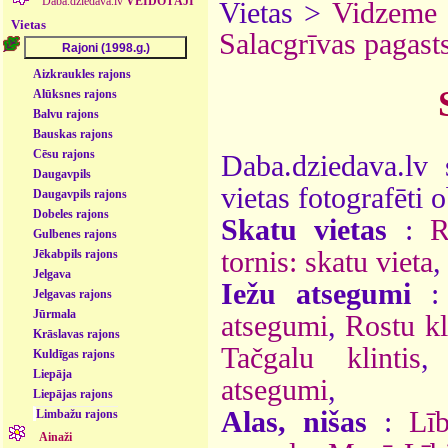
Daba.dziedava.lv
VEIDOTĀJI
Vietas >
Vidzeme
Vietas
Salacgrīvas pagast
Aizkraukles rajons
Alūksnes rajons
Balvu rajons
Bauskas rajons
Cēsu rajons
Daba.dziedava.lv 
Daugavpils
vietas fotografēti o
Daugavpils rajons
Dobeles rajons
Skatu vietas
:
R
Gulbenes rajons
tornis: skatu vieta
,
Jēkabpils rajons
Jelgava
Iežu atsegumi
Jelgavas rajons
Jūrmala
atsegumi
,
Rostu kl
Krāslavas rajons
Tačgalu klintis
Kuldīgas rajons
Liepāja
atsegumi
,
Liepājas rajons
Alas, nišas
:
Lī
Limbažu rajons
Ainaži