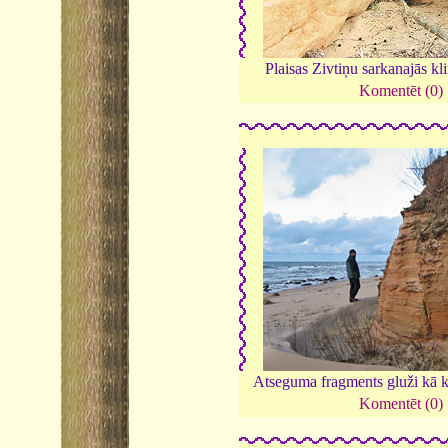
Plaisas Zivtiņu sarkanajās kli
Komentēt (0)
Atseguma fragments gluži kā k
Komentēt (0)