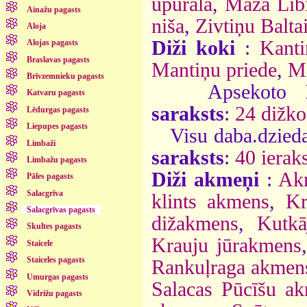
upurala
,
Mazā Lībi
Ainažu pagasts
niša
,
Zivtiņu Baltai
Aloja
Diži koki
:
Kanti
Alojas pagasts
Braslavas pagasts
Mantiņu priede
,
Me
Brīvzemnieku pagasts
Apsekoto
Katvaru pagasts
saraksts
:
24 dižko
Lēdurgas pagasts
Liepupes pagasts
Visu daba.dzieda
Limbaži
saraksts
:
40 ieraks
Limbažu pagasts
Diži akmeņi
:
Ak
Pāles pagasts
Salacgrīva
klints akmens
,
Kr
Salacgrīvas pagasts
dižakmens
,
Kutkā
Skultes pagasts
Krauju jūrakmens
Staicele
Staiceles pagasts
Rankuļraga akmen
Umurgas pagasts
Salacas Pūcīšu a
Vidrižu pagasts