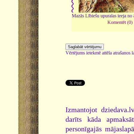
Mazās Lībiešu upuralas ieeja no
Komentēt (0)
Vērtējums ietekmē attēla atrašanos la
Izmantojot dziedava.lv
darīts kāda apmaksāt
personīgajās mājaslap