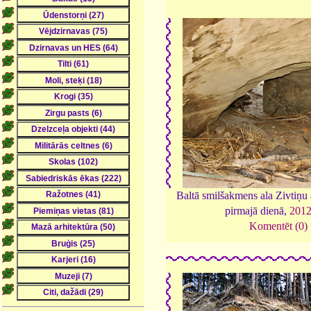
Baltā smilšakmens ala Zivtiņu
pirmajā dienā,
201
Komentēt (0)