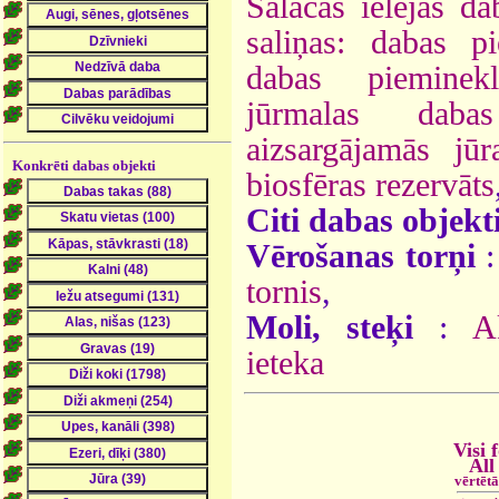
Salacas ielejas da
saliņas: dabas pi
dabas pieminekl
jūrmalas daba
aizsargājamās jūra
Konkrēti dabas objekti
biosfēras rezervāts
Citi dabas objekt
Vērošanas torņi
tornis
,
Moli, steķi
:
A
ieteka
Visi 
All
vērtēt