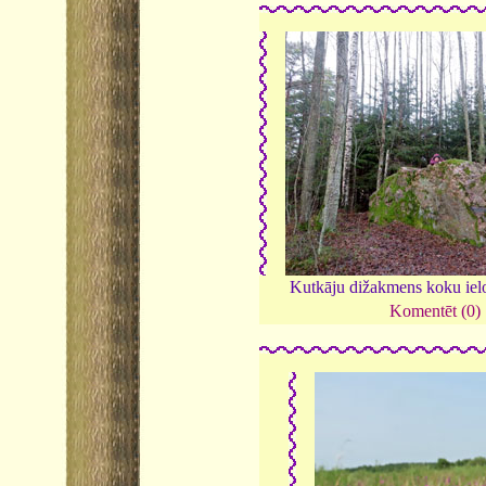
Kutkāju dižakmens koku iel
Komentēt (0)