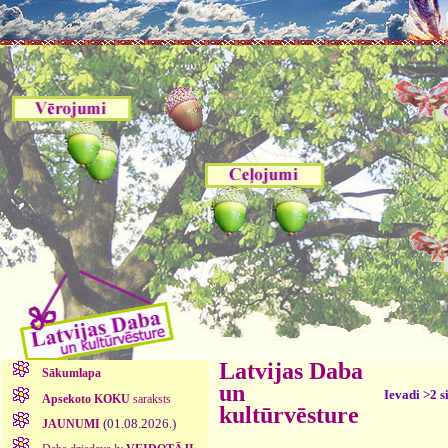
Latvijas Daba
Sākumlapa
un
Ievadi >2 s
Apsekoto KOKU
saraksts
kultūrvēsture
(01.08.2026.)
JAUNUMI