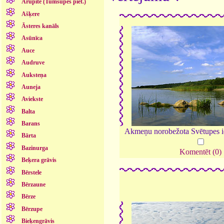
Arupīte (Tumšupes piet.)
Ašķere
Āsteres kanāls
Asūnīca
Auce
Audruve
Auksteņa
Auneja
Aviekste
Balta
Barans
Akmeņu norobežota Svētupes i
Bārta
Bazinurga
Komentēt (0)
Beķera grāvis
Bērstele
Bērzaune
Bērze
Bērzupe
Bieķengrāvis