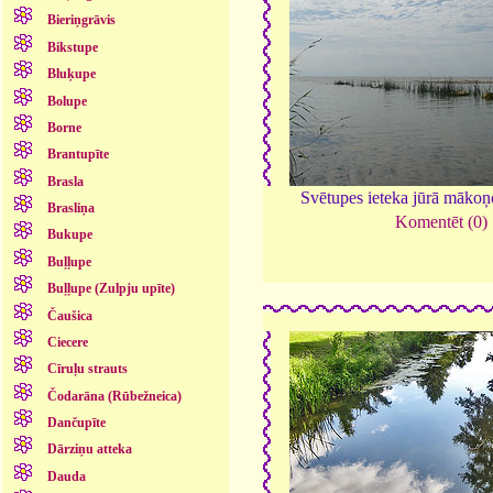
Bieriņgrāvis
Bikstupe
Bluķupe
Bolupe
Borne
Brantupīte
Brasla
Svētupes ieteka jūrā māko
Brasliņa
Komentēt (0)
Bukupe
Buļļupe
Buļļupe (Zulpju upīte)
Čaušica
Ciecere
Cīruļu strauts
Čodarāna (Rūbežneica)
Dančupīte
Dārziņu atteka
Dauda