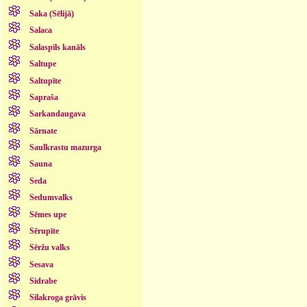
Saka (Sēlijā)
Salaca
Salaspils kanāls
Saltupe
Saltupīte
Sapraša
Sarkandaugava
Sārnate
Saulkrastu mazurga
Sauna
Seda
Sedumvalks
Sēmes upe
Sērupīte
Sēržu valks
Sesava
Sidrabe
Silakroga grāvis