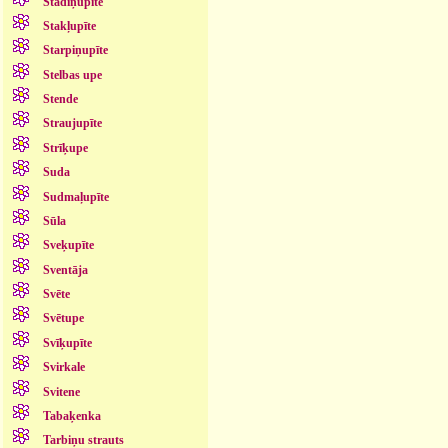
Stādiņupīte
Stakļupīte
Starpiņupīte
Stelbas upe
Stende
Straujupīte
Strīķupe
Suda
Sudmaļupīte
Sūla
Sveķupīte
Sventāja
Svēte
Svētupe
Svīķupīte
Svirkale
Svitene
Tabaķenka
Tarbiņu strauts