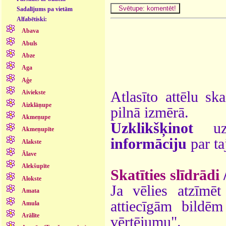
Sadalījums pa vietām
Alfabētiski:
Abava
Abuls
Abze
Aga
Aģe
Atlasīto attēlu sk
Aiviekste
Aizklāņupe
pilnā izmērā.
Akmeņupe
Uzklikšķinot
uz 
Akmeņupīte
informāciju
par ta
Alakste
Ālave
Alekšupīte
Skatīties slīdrādi
Alokste
Ja vēlies atzīmēt 
Amata
attiecīgām bildē
Amula
Arālīte
vērtējumu".