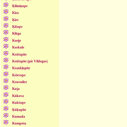
Ķilmiņupe
Kira
Ķire
Ķīšupe
Klūga
Korģe
Korkule
Krāčupīte
Krāčupīte (pie Vildogas)
Kraukļupīte
Krievupe
Krustalīce
Kuja
Kūkova
Kukšupe
Ķūķupīte
Kumada
Kumpota