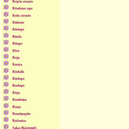
Reņču strauts
Rēzeknes upe
Režu strauts
Rīdzene
Riežupe
Rinda
Rītupe
Rīva
Roja
Rosica
Rūdulis
Rūdupe
Rudupe
Rūja
Rumbiņa
Ruņa
Runtiņupīte
Rušenica
Saka (Kurzemē)