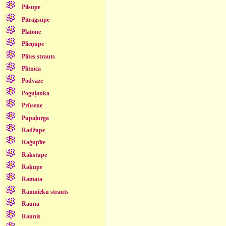
Pilsupe
Pitragsupe
Platone
Plieņupe
Plītes strauts
Plītnīca
Podvāze
Poguļanka
Prūsene
Pupaļurga
Radžupe
Raģupīte
Rākstupe
Raķupe
Ramata
Rāmnieku strauts
Rauna
Raunis