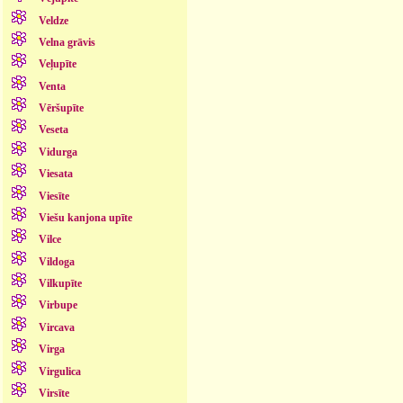
Veldze
Velna grāvis
Veļupīte
Venta
Vēršupīte
Veseta
Vidurga
Viesata
Viesīte
Viešu kanjona upīte
Vilce
Vildoga
Vilkupīte
Virbupe
Vircava
Virga
Virgulica
Virsīte