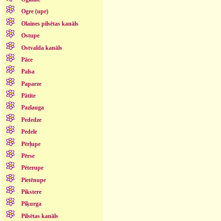
Ogre (upe)
Olaines pilsētas kanāls
Ostupe
Ostvalda kanāls
Pāce
Palsa
Paparze
Pātīte
Pazlauga
Pededze
Pedele
Pērļupe
Pērse
Pēterupe
Pietēnupe
Pikstere
Piķurga
Pilsētas kanāls