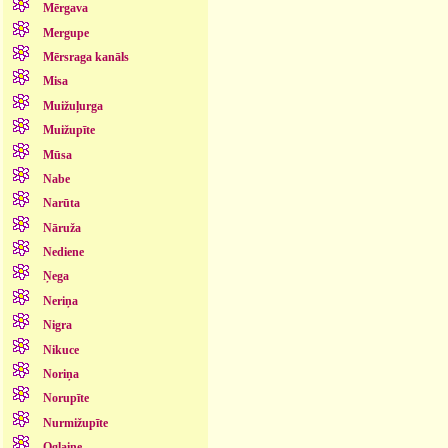
Mērgava
Mergupe
Mērsraga kanāls
Misa
Muižuļurga
Muižupīte
Mūsa
Nabe
Narūta
Nāruža
Nediene
Ņega
Neriņa
Nigra
Nikuce
Noriņa
Norupīte
Nurmižupīte
Oglaine