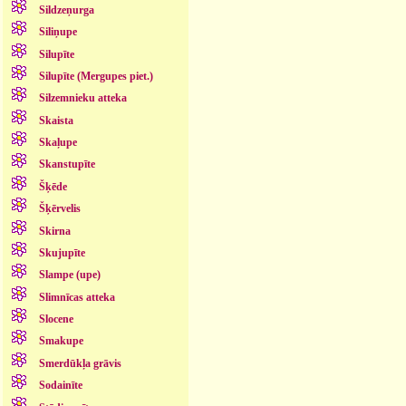
Sildzeņurga
Siliņupe
Silupīte
Silupīte (Mergupes piet.)
Silzemnieku atteka
Skaista
Skaļupe
Skanstupīte
Šķēde
Šķērvelis
Skirna
Skujupīte
Slampe (upe)
Slimnīcas atteka
Slocene
Smakupe
Smerdūkļa grāvis
Sodainīte