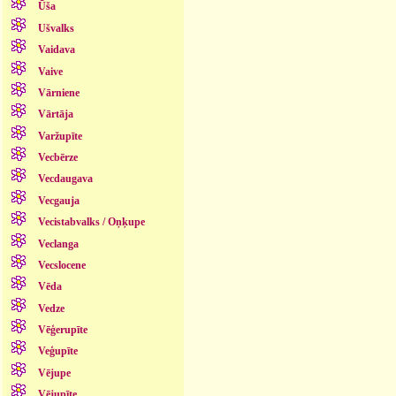
Ūša
Ušvalks
Vaidava
Vaive
Vārniene
Vārtāja
Varžupīte
Vecbērze
Vecdaugava
Vecgauja
Vecistabvalks / Oņķupe
Veclanga
Vecslocene
Vēda
Vedze
Vēģerupīte
Veģupīte
Vējupe
Vējupīte