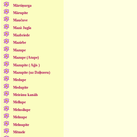
Mārtiņurga
Mārupīte
Maučuve
Mazā Jugla
Mazbriede
Mazirbe
Mazupe
Mazupe (Atupe)
Mazupīte ( Aģis )
Mazupīte (uz Dziļezeru)
Medupe
Medupīte
Meirānu kanāls
Mellupe
Melnsilupe
Melnupe
Melnupīte
Mēmele