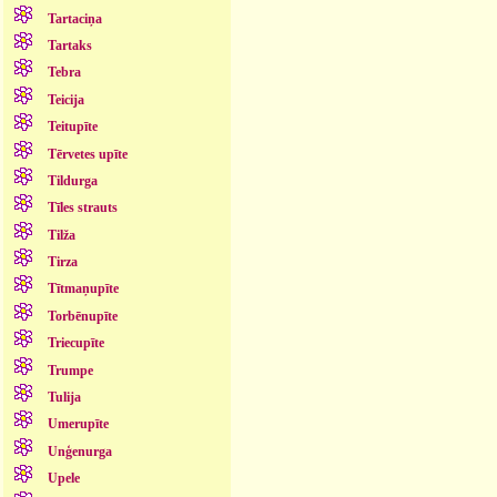
Tartaciņa
Tartaks
Tebra
Teicija
Teitupīte
Tērvetes upīte
Tildurga
Tīles strauts
Tilža
Tirza
Tītmaņupīte
Torbēnupīte
Triecupīte
Trumpe
Tulija
Umerupīte
Unģenurga
Upele