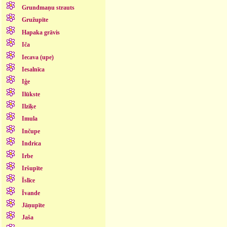
Grundmaņu strauts
Gružupīte
Hapaka grāvis
Iča
Iecava (upe)
Iesalnīca
Iģe
Ilūkste
Ilziķe
Imula
Inčupe
Indrica
Irbe
Iršupīte
Īslīce
Īvande
Jāņupīte
Jaša