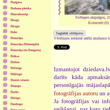
Daugava
Deduma pieteka
Dienvidsusēja
Svētupes atspulgos,
2
Dīvaja
Komentēt (0)
Divupe
Dobe
Vērtējums ietekmē attēla atrašanos la
Donaviņa
Donaviņa (Dzirnupīte)
Donaviņa (uz Daugavu)
Driksa
Dubna
Izmantojot dziedava.lv
Dūčurga
Dūkšupe
darīts kāda apmaksāt
Duntes strauts
personīgajās mājaslap
Dūņupe
fotogrāfijas autoru
un a
Durbe
Dūrupe
Ja fotogrāfijas vai i
Dzedrupe
veikšanai, par kuru ti
Dzirnavupe