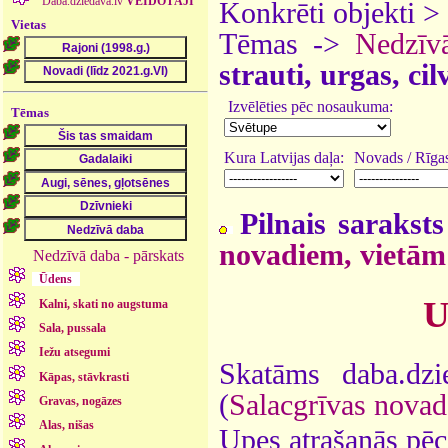
Daba.dziedava.lv
VEIDOTĀJI
Konkrēti objekti >
Vietas
Tēmas ->
Nedzīv
strauti, urgas, ci
Izvēlēties pēc nosaukuma:
Tēmas
Kura Latvijas daļa:
Novads / Rīgas
Pilnais saraksts
novadiem, vietām
Nedzīvā daba - pārskats
Ūdens
U
Kalni, skati no augstuma
Sala, pussala
Iežu atsegumi
Skatāms daba.dzi
Kāpas, stāvkrasti
(
Salacgrīvas novad
Gravas, nogāzes
Alas, nišas
Upes atrašanās pēc