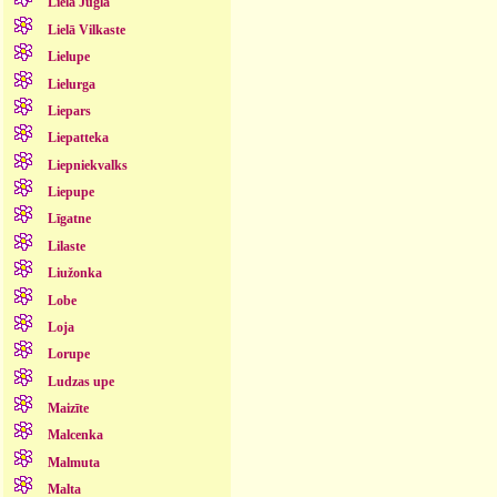
Lielā Jugla
Lielā Vilkaste
Lielupe
Lielurga
Liepars
Liepatteka
Liepniekvalks
Liepupe
Līgatne
Lilaste
Liužonka
Lobe
Loja
Lorupe
Ludzas upe
Maizīte
Malcenka
Malmuta
Malta