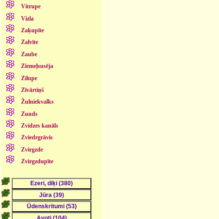
Vitrupe
Vizla
Zaķupīte
Zalvīte
Zaube
Ziemeļsusēja
Zilupe
Zīvārtiņš
Žulniekvalks
Zunds
Zvidzes kanāls
Zviedrgrāvis
Zvirgzde
Zvirgzdupīte