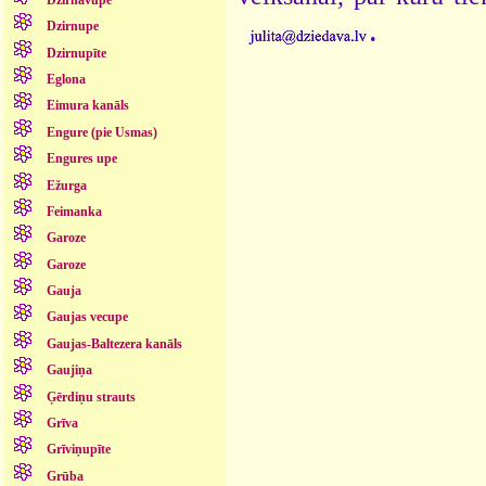
.
Dzirnupe
Dzirnupīte
Eglona
Eimura kanāls
Engure (pie Usmas)
Engures upe
Ežurga
Feimanka
Garoze
Garoze
Gauja
Gaujas vecupe
Gaujas-Baltezera kanāls
Gaujiņa
Ģērdiņu strauts
Grīva
Grīviņupīte
Grūba