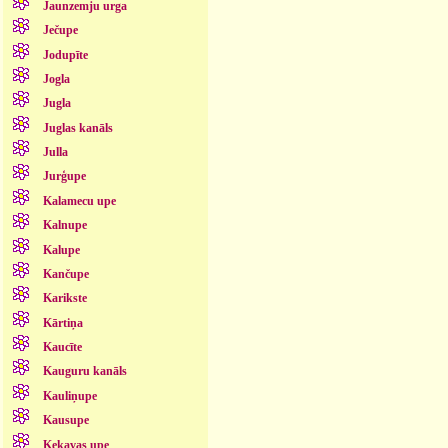
Jaunzemju urga
Ječupe
Jodupīte
Jogla
Jugla
Juglas kanāls
Julla
Jurģupe
Kalamecu upe
Kalnupe
Kalupe
Kančupe
Karikste
Kārtiņa
Kaucīte
Kauguru kanāls
Kauliņupe
Kausupe
Ķekavas upe