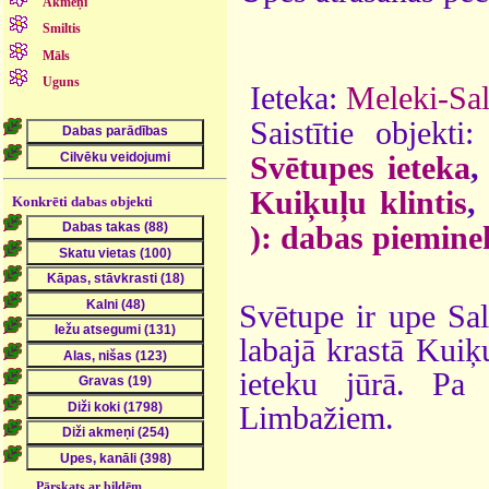
Akmeņi
Smiltis
Māls
Uguns
Ieteka:
Meleki-Sal
Saistītie objekti
Svētupes ieteka
Kuiķuļu klintis
Konkrēti dabas objekti
): dabas piemine
Svētupe ir upe Sal
labajā krastā Kuiķ
ieteku jūrā. Pa
Limbažiem.
Pārskats ar bildēm