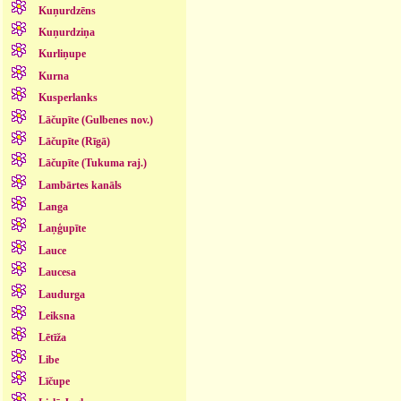
Kuņurdzēns
Kuņurdziņa
Kurliņupe
Kurna
Kusperlanks
Lāčupīte (Gulbenes nov.)
Lāčupīte (Rīgā)
Lāčupīte (Tukuma raj.)
Lambārtes kanāls
Langa
Laņģupīte
Lauce
Laucesa
Laudurga
Leiksna
Lētīža
Libe
Līčupe